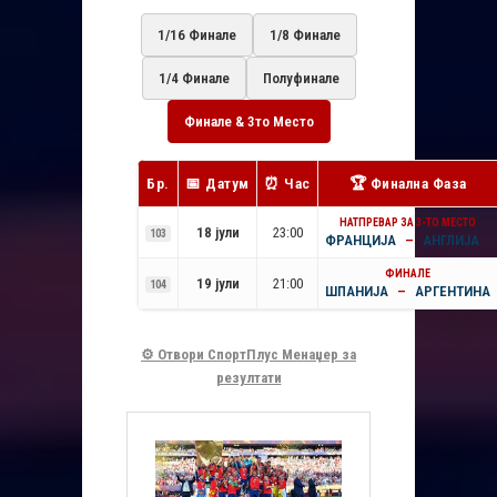
1/16 Финале
1/8 Финале
1/4 Финале
Полуфинале
Финале & 3то Место
Бр.
📅 Датум
⏰ Час
🏆 Финална Фаза
НАТПРЕВАР ЗА 3-ТО МЕСТО
18 јули
23:00
103
ФРАНЦИЈА
–
АНГЛИЈА
ФИНАЛЕ
19 јули
21:00
104
ШПАНИЈА
–
АРГЕНТИНА
⚙️ Отвори СпортПлус Менаџер за
резултати