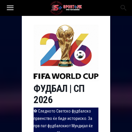
ФУДБАЛ | СП
2026
⚽ Следното Светско фудбалско
првенство ќе биде историско. За
прв пат фудбалскиот Мундијал ќе