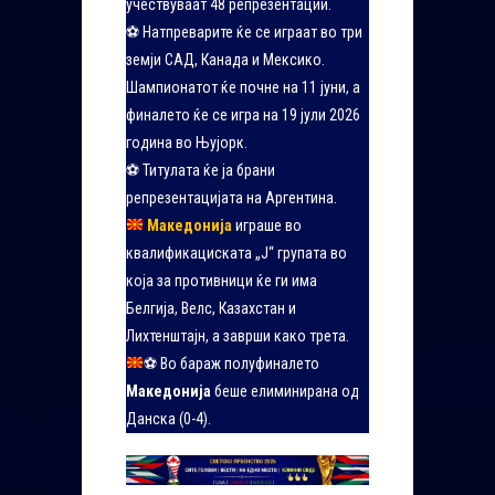
учествуваат 48 репрезентации.
⚽ Натпреварите ќе се играат во три
земји САД, Канада и Мексико.
Шампионатот ќе почне на 11 јуни, а
финалето ќе се игра на 19 јули 2026
година во Њујорк.
⚽ Титулата ќе ја брани
репрезентацијата на Аргентина.
Македонија
играше во
квалификациската „Ј“ групата во
која за противници ќе ги има
Белгија, Велс, Казахстан и
Лихтенштајн, а заврши како трета.
⚽
Во бараж полуфиналето
Македонија
беше елиминирана од
Данска (0-4).