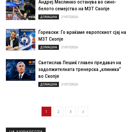
Андреј Маслинко останува во сино-
белото семејство на МЗТ Скопје
21/07/2026
ДОМАШНА
Ѓоревски: Го враќаме европскиот сјај на
МЗТ Скопје
21/07/2026
ДОМАШНА
Светислав Пешиќ главен предавач на
задолжителната тренерска „клиника“
во Скопје
21/07/2026
ДОМАШНА
1
2
3