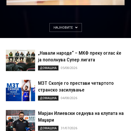
НАЈНОВИТЕ
„Навали народе“ – МКФ преку оглас ќе
ја пополнува Супер лигата
05/08/2026
ДОМАШНА
МЗТ Скопје го престави четвртото
странско засилување
04/08/2026
ДОМАШНА
Марјан Илиевски седнува на клупата на
Маџари
31/07/2026
ДОМАШНА