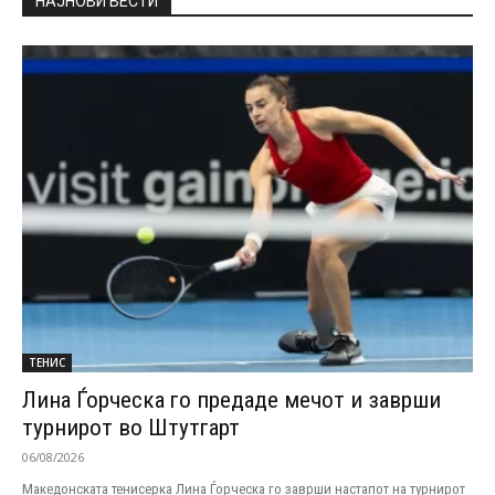
НАЈНОВИ ВЕСТИ
ТЕНИС
Лина Ѓорческа го предаде мечот и заврши
турнирот во Штутгарт
06/08/2026
Македонската тенисерка Лина Ѓорческа го заврши настапот на турнирот