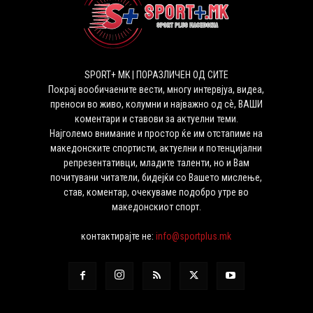
SPORT+ MK | ПОРАЗЛИЧЕН ОД СИТЕ
Покрај вообичаените вести, многу интервјуа, видеа,
преноси во живо, колумни и најважно од сѐ, ВАШИ
коментари и ставови за актуелни теми.
Најголемо внимание и простор ќе им отстапиме на
македонските спортисти, актуелни и потенцијални
репрезентативци, младите таленти, но и Вам
почитувани читатели, бидејќи со Вашето мислење,
став, коментар, очекуваме подобро утре во
македонскиот спорт.
контактирајте не:
info@sportplus.mk