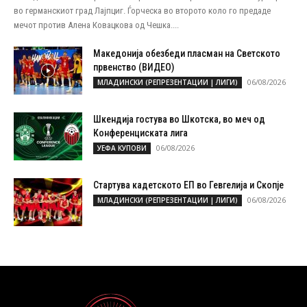
во германскиот град Лајпциг. Ѓорческа во второто коло го предаде
мечот против Алена Ковацкова од Чешка....
Македонија обезбеди пласман на Светското
првенство (ВИДЕО)
06/08/2026
МЛАДИНСКИ (РЕПРЕЗЕНТАЦИИ | ЛИГИ)
Шкендија гостува во Шкотска, во меч од
Конференциската лига
06/08/2026
УЕФА КУПОВИ
Стартува кадетското ЕП во Гевгелија и Скопје
06/08/2026
МЛАДИНСКИ (РЕПРЕЗЕНТАЦИИ | ЛИГИ)