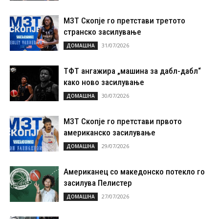
МЗТ Скопје го претстави третото
странско засилување
31/07/2026
ДОМАШНА
ТФТ ангажира „машина за дабл-дабл“
како ново засилување
30/07/2026
ДОМАШНА
МЗТ Скопје го претстави првото
американско засилување
29/07/2026
ДОМАШНА
Американец со македонско потекло го
засилува Пелистер
27/07/2026
ДОМАШНА