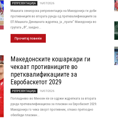
16/07/2026
РЕПРЕЗЕНТАЦИЈА
Машката сениорска репрезентација на Македонија ги доби
противниците во втората рунда од претквалификациите за
ЕП.Машката Денешната ждрепка, ја ,,прати" Македонија во
групата „Ф“, заедно...
Прочитај повеќе
Македонските кошаркари ги
чекаат противниците во
претквалификациите за
Евробаскетот 2029
16/07/2026
РЕПРЕЗЕНТАЦИЈА
Попладнево во Минхен ќе се одржи ждрепката за втората
рунда претквалификациска за пласман на Евробаскет 2029.
Македонија го чека својот противник, откако претходно
обезбеди пласман...