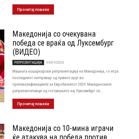
Прочитај повеќе
Македонија со очекувана
победа се враќа од Луксембург
(ВИДЕО)
05/07/2026
РЕПРЕЗЕНТАЦИЈА
Машката кошаркарски репрезентација на Македонија, го игра
последниот натпревар од првиот круг во
претквалификациите за Евробаскетот 2029. Македонските
репрезентативци од гостувањето кај Луксембург се...
Прочитај повеќе
Македонија со 10-мина играчи
ќе атакува на победа против