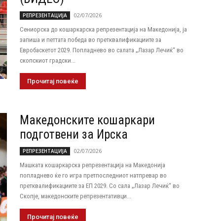
02/07/2026
РЕПРЕЗЕНТАЦИЈА
Сениорска до кошаркарска репрезентација на Македонија, ја
запиша и петтата победа во претквалификациите за
Евробаскетот 2029. Попладнево во салата „Лазар Лечиќ“ во
скопскиот градски...
Прочитај повеќе
Македонските кошаркари
подготвени за Ирска
02/07/2026
РЕПРЕЗЕНТАЦИЈА
Машката кошаркарска репрезентација на Македонија
попладнево ќе го игра претпоследниот натпревар во
претквалификациите за ЕП 2029. Со сала „Лазар Лечиќ“ во
Скопје, македонските репрезентативци...
Прочитај повеќе