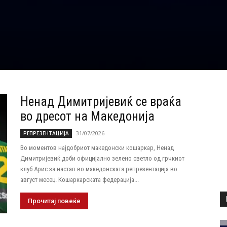
Ненад Димитријевиќ се враќа
во дресот на Македонија
31/07/2026
РЕПРЕЗЕНТАЦИЈА
Во моментов најдобриот македонски кошаркар, Ненад
Димитријевиќ доби официјално зелено светло од грчкиот
клуб Арис за настап во македонската репрезентација во
август месец. Кошаркарската федерација...
Прочитај повеќе