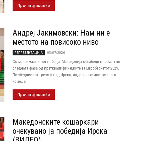
Прочитај повеќе
Андреј Јакимовски: Нам ни е
местото на повисоко ниво
03/07/2026
РЕПРЕЗЕНТАЦИЈА
Со максимални пет победи, Македонија обезбеди пласман во
следната фаза од претквалификациите за Евробаскетот 2029.
По убедливиот триумф над Ирска, Андреј Јакимовски не го
криеше...
Прочитај повеќе
Македонските кошаркари
очекувано ја победија Ирска
(ВИДЕО)