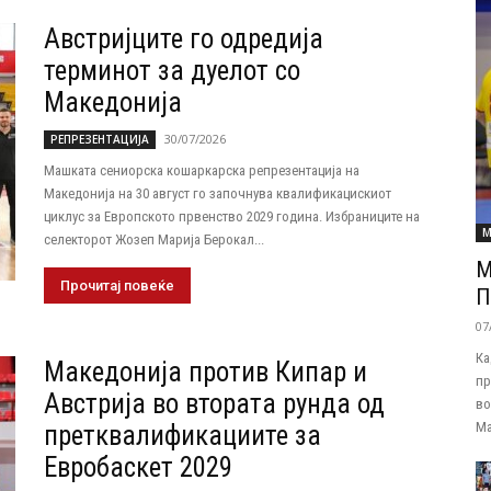
Австријците го одредија
терминот за дуелот со
Македонија
30/07/2026
РЕПРЕЗЕНТАЦИЈА
Машката сениорска кошаркарска репрезентација на
Македонија на 30 август го започнува квалификацискиот
циклус за Европското првенство 2029 година. Избраниците на
М
селекторот Жозеп Марија Берокал...
М
Прочитај повеќе
П
07
Ка
Македонија против Кипар и
пр
Австрија во втората рунда од
во
Ма
претквалификациите за
Евробаскет 2029