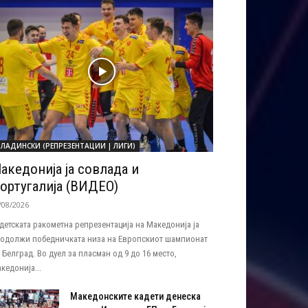
ЛАДИНСКИ (РЕПРЕЗЕНТАЦИИ | ЛИГИ)
акедонија ја совлада и
ортугалија (ВИДЕО)
/08/2026
детската ракометна репрезентација на Македонија ја
одолжи победничката низа на Европскиот шампионат
 Белград. Во дуел за пласман од 9 до 16 место,
кедонија...
Македонските кадети денеска