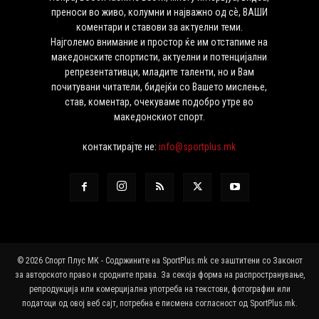
преноси во живо, колумни и најважно од сѐ, ВАШИ
коментари и ставови за актуелни теми.
Најголемо внимание и простор ќе им отстапиме на
македонските спортисти, актуелни и потенцијални
репрезентативци, младите таленти, но и Вам
почитувани читатели, бидејќи со Вашето мислење,
став, коментар, очекуваме подобро утре во
македонскиот спорт.
контактирајте не:
info@sportplus.mk
© 2026 Спорт Плус МК - Содржините на SportPlus.mk се заштитени со Законот
за авторското право и сродните права. За секоја форма на распространување,
репродукција или комерцијална употреба на текстови, фотографии или
податоци од овој веб сајт, потребна е писмена согласност од SportPlus.mk.