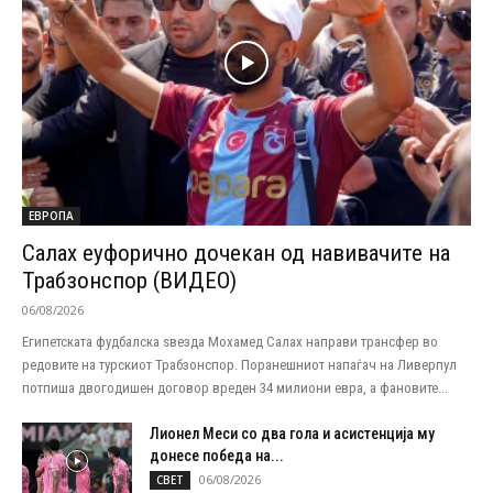
ЕВРОПА
Салах еуфорично дочекан од навивачите на
Трабзонспор (ВИДЕО)
06/08/2026
Египетската фудбалска ѕвезда Мохамед Салах направи трансфер во
редовите на турскиот Трабзонспор. Поранешниот напаѓач на Ливерпул
потпиша двогодишен договор вреден 34 милиони евра, а фановите...
Лионел Меси со два гола и асистенција му
донесе победа на...
06/08/2026
СВЕТ