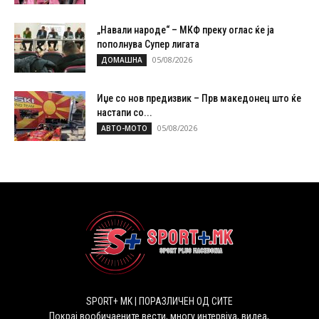
„Навали народе“ – МКФ преку оглас ќе ја
пополнува Супер лигата
05/08/2026
ДОМАШНА
Иџе со нов предизвик – Прв македонец што ќе
настапи со...
05/08/2026
АВТО-МОТО
SPORT+ MK | ПОРАЗЛИЧЕН ОД СИТЕ
Покрај вообичаените вести, многу интервјуа, видеа,