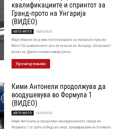
квалификациите и спринтот за
Гранд-прото на Унгарија
(ВИДЕО)
06/06/2026
АВТО-МОТО
Марк Маркез ќе ја има пол-позицијата за утрешната трка во
Мото ГШ шампионатот што ќе се вози во Унгарија. Шпанскиот
возач на Дукати покажа неверојатна...
Прочитај повеќе
Кими Антонели продолжува да
воодушевува во Формула 1
(ВИДЕО)
03/05/2026
АВТО-МОТО
Кими Антонели ја продолжи сензационалната серија во
Формула 1 со трета победа во низа, триумфирајќи на Големата