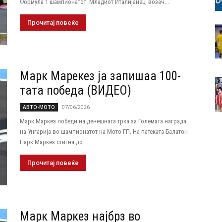
Формула 1 шампионатот. Младиот Италијанец, возач...
Прочитај повеќе
Марк Марекез ја запишаа 100-
тата победа (ВИДЕО)
07/06/2026
АВТО-МОТО
Марк Маркез победи на денешната трка за Големата награда
на Унгарија во шампионатот на Мото ГП. На патеката Балатон
Парк Маркез стигна до...
Прочитај повеќе
Марк Маркез најбрз во