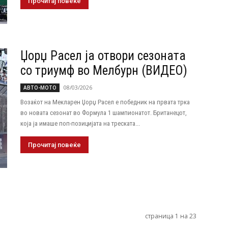
Прочитај повеќе
Џорџ Расел ја отвори сезоната
со триумф во Мелбурн (ВИДЕО)
08/03/2026
АВТО-МОТО
Возаќот на Мекларен Џорџ Расел е победник на првата трка
во новата сезонат во Формула 1 шампионатот. Британецот,
која ја имаше поп-позицијата на треската...
Прочитај повеќе
страница 1 на 23