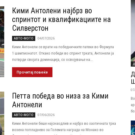
Кими Антолени најбрз во
спринтот и квалификациите на
Силверстон
04/07/2026
АВТО-МОТО
Кими Антонели се врати на победничките патеки во Формула
1 шампионатот. Откако победи во спринт трката, Антонели ја
потврди својата доминација, со освојување на...
Д
Прочитај повеќе
Д
Ш
07
Петта победа во низа за Кими
Во
Антонели
ар
бо
07/06/2026
АВТО-МОТО
Кими Антонели беше најснаодлив и најбрз во хаотичната трка
возена попладнево за Големата награда на Монако во