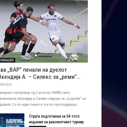
ОМАШЕН
ва „ВАР“ пенали на дуелот
кендија А. – Силекс за „реми“...
/08/2026
ведниот натпревар од 2.коло во ПМФЛ, меѓу
ачиновска Шкендија и Силекс заврши си „поделба“ на
довите. Со по еден пенал и тоа по прегледување...
Струга подготвена за 54-тото
издание на ракометниот турнир