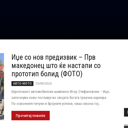
Иџе со нов предизвик – Прв
македонец што ќе настапи со
прототип болид (ФОТО)
05/08/2026
АВТО-МОТО
Европскиот автомобилски шампион Игор Стефановски – Иџе,
започнува ново поглавје во својата богата тркачка кариера.
По освоените титули и бројните успеси, оваа сезона тој...
Прочитај повеќе