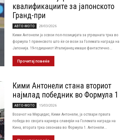
квалификациите за јапонското
Гранд-при
28/03/2026
АВТО-МОТО
Кими Антонели ја освои пол-позицијата за утрешната трка во
формула 1 првенсвото што ќе се вози за Големата награда на
Јапонија. 19-годишниот Италијанец имаше фантастично...
Прочитај повеќе
Кими Антонели стана вториот
најмлад победник во Формула 1
15/03/2026
АВТО-МОТО
Возачот на Мерцедес, Кими Антонели, ја оствари првата
победа во својата кариера славејќи на Големата награда на
Кина, втората трка сезонава во Формула 1. Антонели...