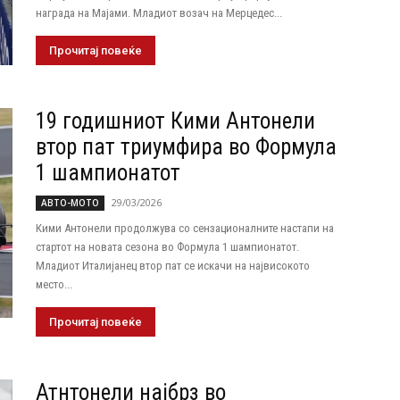
награда на Мајами. Младиот возач на Мерцедес...
Прочитај повеќе
19 годишниот Кими Антонели
втор пат триумфира во Формула
1 шампионатот
29/03/2026
АВТО-МОТО
Кими Антонели продолжува со сензационалните настапи на
стартот на новата сезона во Формула 1 шампионатот.
Младиот Италијанец втор пат се искачи на највисокото
место...
Прочитај повеќе
Атнтонели најбрз во