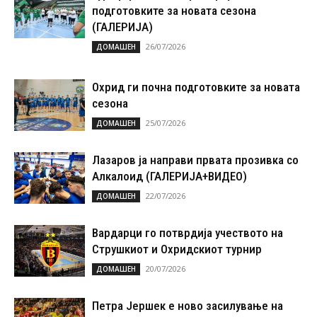
подготовките за новата сезона
(ГАЛЕРИЈА)
26/07/2026
ДОМАШЕН
Охрид ги почна подготовките за новата
сезона
25/07/2026
ДОМАШЕН
Лазаров ја направи првата прозивка со
Алкалоид (ГАЛЕРИЈА+ВИДЕО)
22/07/2026
ДОМАШЕН
Вардарци го потврдија учеството на
Струшкиот и Охридскиот турнир
20/07/2026
ДОМАШЕН
Петра Јершек е ново засилување на