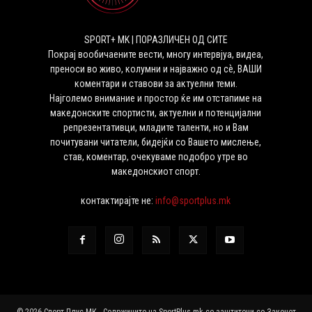
SPORT+ MK | ПОРАЗЛИЧЕН ОД СИТЕ
Покрај вообичаените вести, многу интервјуа, видеа,
преноси во живо, колумни и најважно од сѐ, ВАШИ
коментари и ставови за актуелни теми.
Најголемо внимание и простор ќе им отстапиме на
македонските спортисти, актуелни и потенцијални
репрезентативци, младите таленти, но и Вам
почитувани читатели, бидејќи со Вашето мислење,
став, коментар, очекуваме подобро утре во
македонскиот спорт.
контактирајте не:
info@sportplus.mk
© 2026 Спорт Плус МК - Содржините на SportPlus.mk се заштитени со Законот