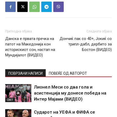
Претходна објава
Следната објава
Данска е првата пречка на
Дончиќ пак со 40+, Јокиќ со
патот на Македонија кон
трипл-дабл, дербито за
историскиот сон, настап на
Бостон (ВИДЕО)
Мундијалот (ВИДЕО)
ПОВРЗАНИ НАПИСИ
ПОВЕЌЕ ОД АВТОРОТ
Лионел Меси со два гола и
асистенција му донесе победа на
Интер Мајами (ВИДЕО)
СВЕТ
Сударот на УЕФА и ФИФА се