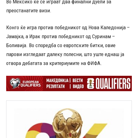
Во Мексико ќе се играат два финални дуели за
преостанатите визи.
Конго ќе игра против победникот од Нова Каледонија –
Јамајка, а Ирак против победникот од Суринам –
Боливија. Во споредба со европските битки, овие
парови изгледаат далеку полесни, што уште еднаш ја
отвора дебатата за критериумите на ФИФА.