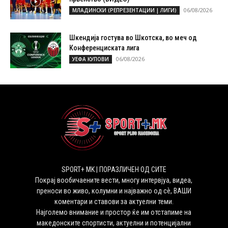
06/08/2026
МЛАДИНСКИ (РЕПРЕЗЕНТАЦИИ | ЛИГИ)
Шкендија гостува во Шкотска, во меч од
Конференциската лига
06/08/2026
УЕФА КУПОВИ
SPORT+ MK | ПОРАЗЛИЧЕН ОД СИТЕ
Покрај вообичаените вести, многу интервјуа, видеа,
преноси во живо, колумни и најважно од сѐ, ВАШИ
коментари и ставови за актуелни теми.
Најголемо внимание и простор ќе им отстапиме на
македонските спортисти, актуелни и потенцијални