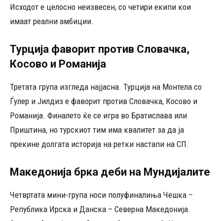
Исходот е целосно неизвесен, со четири екипи кои
имаат реални амбиции.
Турција фаворит против Словачка,
Косово и Романија
Третата група изгледа најјасна. Турција на Монтела со
Ѓулер и Јилдиз е фаворит против Словачка, Косово и
Романија. Финалето ќе се игра во Братислава или
Приштина, но турскиот тим има квалитет за да ја
прекине долгата историја на ретки настапи на СП.
Македонија брка деби на Мундијалите
Четвртата мини-група носи полуфиналиња Чешка –
Република Ирска и Данска – Северна Македонија.