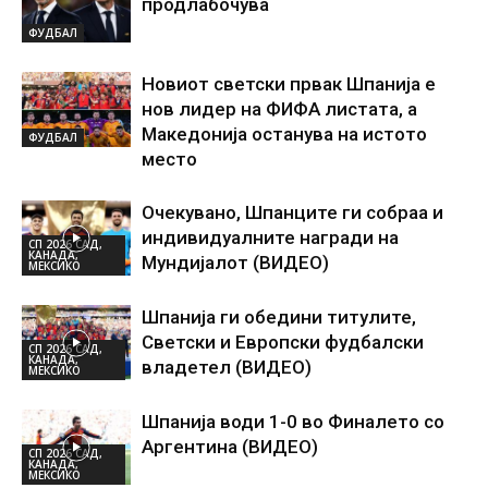
продлабочува
ФУДБАЛ
Новиот светски првак Шпанија е
нов лидер на ФИФА листата, а
Македонија останува на истото
ФУДБАЛ
место
Очекувано, Шпанците ги собраа и
индивидуалните награди на
СП 2026 САД,
КАНАДА,
Мундијалот (ВИДЕО)
МЕКСИКО
Шпанија ги обедини титулите,
Светски и Европски фудбалски
СП 2026 САД,
КАНАДА,
владетел (ВИДЕО)
МЕКСИКО
Шпанија води 1-0 во Финалето со
Аргентина (ВИДЕО)
СП 2026 САД,
КАНАДА,
МЕКСИКО