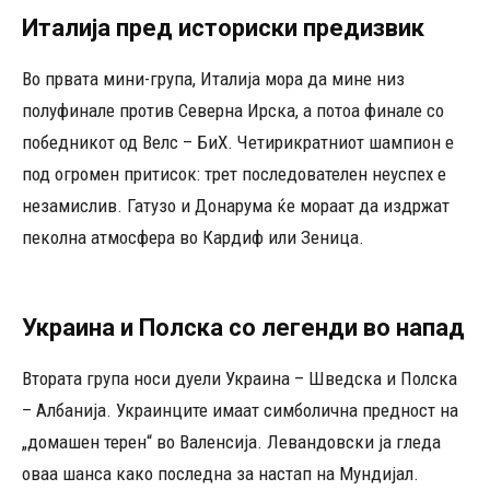
Италија пред историски предизвик
Во првата мини-група, Италија мора да мине низ
полуфинале против Северна Ирска, а потоа финале со
победникот од Велс – БиХ. Четирикратниот шампион е
под огромен притисок: трет последователен неуспех е
незамислив. Гатузо и Донарума ќе мораат да издржат
пеколна атмосфера во Кардиф или Зеница.
Украина и Полска со легенди во напад
Втората група носи дуели Украина – Шведска и Полска
– Албанија. Украинците имаат симболична предност на
„домашен терен“ во Валенсија. Левандовски ја гледа
оваа шанса како последна за настап на Мундијал.