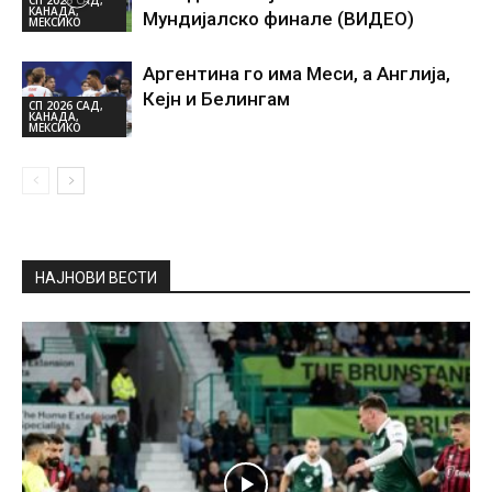
СП 2026 САД,
КАНАДА,
Мундијалско финале (ВИДЕО)
МЕКСИКО
Аргентина го има Меси, а Англија,
Кејн и Белингам
СП 2026 САД,
КАНАДА,
МЕКСИКО
НАЈНОВИ ВЕСТИ