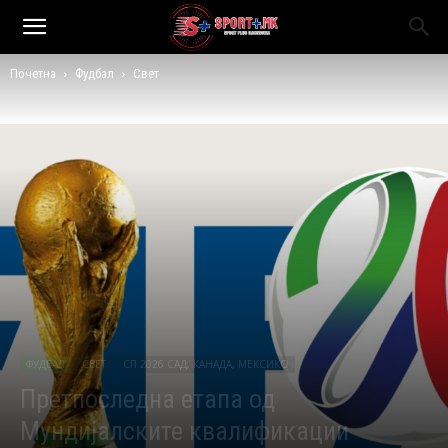
Почетна
Фудбал
Свет
ФУДБАЛ
СВЕТ
СП 2026 САД, КАНАДА, МЕКСИКО
Претпоследна етапа од
Мундијалските квалификации