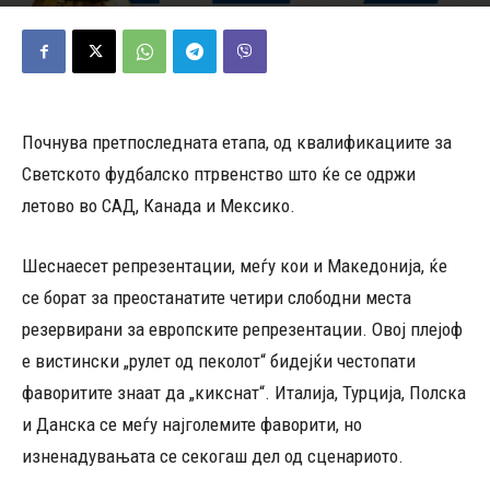
26/03/2026
480
Објавено од
Д.Т.
-
Почнува претпоследната етапа, од квалификациите за
Светското фудбалско птрвенство што ќе се одржи
летово во САД, Канада и Мексико.
Шеснаесет репрезентации, меѓу кои и Македонија, ќе
се борат за преостанатите четири слободни места
резервирани за европските репрезентации. Овој плејоф
е вистински „рулет од пеколот“ бидејќи честопати
фаворитите знаат да „кикснат“. Италија, Турција, Полска
и Данска се меѓу најголемите фаворити, но
изненадувањата се секогаш дел од сценариото.