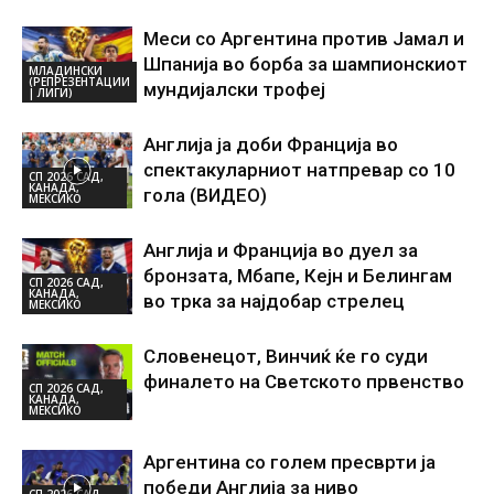
Меси со Аргентина против Јамал и
Шпанија во борба за шампионскиот
МЛАДИНСКИ
(РЕПРЕЗЕНТАЦИИ
мундијалски трофеј
| ЛИГИ)
Англија ја доби Франција во
спектакуларниот натпревар со 10
СП 2026 САД,
КАНАДА,
гола (ВИДЕО)
МЕКСИКО
Англија и Франција во дуел за
бронзата, Мбапе, Кејн и Белингам
СП 2026 САД,
КАНАДА,
во трка за најдобар стрелец
МЕКСИКО
Словенецот, Винчиќ ќе го суди
финалето на Светското првенство
СП 2026 САД,
КАНАДА,
МЕКСИКО
Аргентина со голем пресврти ја
победи Англија за ниво