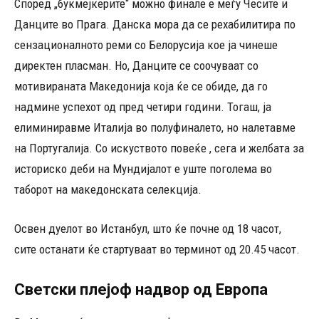
Според „букмејкерите“ можно финале е меѓу Чесите и
Данците во Прага. Данска мора да се рехабилитира по
сензационалното реми со Белорусија кое ја чинеше
директен пласман. Но, Данците се соочуваат со
мотивираната Македонија која ќе се обиде, да го
надмине успехот од пред четири години. Тогаш, ја
елиминиравме Италија во полуфиналето, но налетавме
на Португалија. Со искуството повеќе , сега и желбата за
историско деби на Мундијалот е уште поголема во
таборот на македонската селекција.
Освен дуелот во Истанбул, што ќе почне од 18 часот,
сите останати ќе стартуваат во терминот од 20.45 часот.
Светски плејоф надвор од Европа