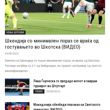
УЕФА КУПОВИ
Шкендија со минимален пораз се враќа од
гостувањето во Шкотска (ВИДЕО)
06/08/2026
Екипата на Шкендија со пораз минимален пораз се враќа од Шкотска.
Тетовци загубија со 2-1 од Хибернијан, во првиот натпревар од третото
квалификациско...
Лина Ѓорческа го предаде мечот и заврши
турнирот во Штутгарт
06/08/2026
ТЕНИС
Македонија обезбеди пласман на Светското
првенство (ВИДЕО)