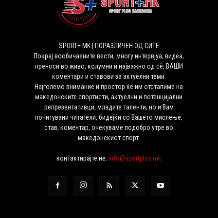
SPORT+ MK | ПОРАЗЛИЧЕН ОД СИТЕ
Покрај вообичаените вести, многу интервјуа, видеа,
преноси во живо, колумни и најважно од сѐ, ВАШИ
коментари и ставови за актуелни теми.
Најголемо внимание и простор ќе им отстапиме на
македонските спортисти, актуелни и потенцијални
репрезентативци, младите таленти, но и Вам
почитувани читатели, бидејќи со Вашето мислење,
став, коментар, очекуваме подобро утре во
македонскиот спорт.
контактирајте не:
info@sportplus.mk