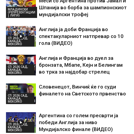
Меси со Аргентина против Јамал и
Шпанија во борба за шампионскиот
МЛАДИНСКИ
(РЕПРЕЗЕНТАЦИИ
мундијалски трофеј
| ЛИГИ)
Англија ја доби Франција во
спектакуларниот натпревар со 10
СП 2026 САД,
КАНАДА,
гола (ВИДЕО)
МЕКСИКО
Англија и Франција во дуел за
бронзата, Мбапе, Кејн и Белингам
СП 2026 САД,
КАНАДА,
во трка за најдобар стрелец
МЕКСИКО
Словенецот, Винчиќ ќе го суди
финалето на Светското првенство
СП 2026 САД,
КАНАДА,
МЕКСИКО
Аргентина со голем пресврти ја
победи Англија за ниво
СП 2026 САД,
КАНАДА,
Мундијалско финале (ВИДЕО)
МЕКСИКО