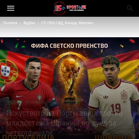
Почетна
Фудбал
СП 2026 САД, Канада, Мексико
ФУДБАЛ
СП 2026 САД, КАНАДА, МЕКСИКО
Искуството на Португалија против
младоста на Шпанија во дуел за
четвртфинале