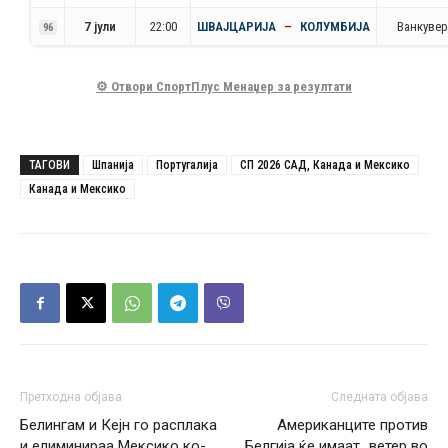
7 јули
22:00
ШВАЈЦАРИЈА
–
КОЛУМБИЈА
Ванкувер
96
⚙️ Отвори СпортПлус Менаџер за резултати
ТАГОВИ
Шпанија
Португалија
СП 2026 САД, Канада и Мексико
Канада и Мексико
Претходна објава
Следната објава
Белингам и Кејн го расплака
Американците против
и елиминираа Мексико ко-
Белгија ќе имаат „ветер во