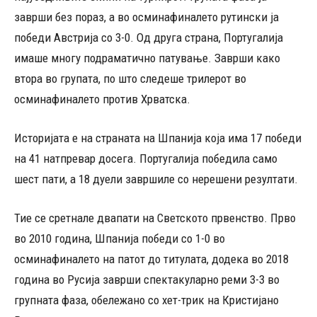
заврши без пораз, а во осминафиналето рутински ја
победи Австрија со 3-0. Од друга страна, Португалија
имаше многу подраматично патување. Заврши како
втора во групата, по што следеше трилерот во
осминафиналето против Хрватска.
Историјата е на страната на Шпанија која има 17 победи
на 41 натпревар досега. Португалија победила само
шест пати, а 18 дуели завршиле со нерешени резултати.
Тие се сретнале двапати на Светското првенство. Прво
во 2010 година, Шпанија победи со 1-0 во
осминафиналето на патот до титулата, додека во 2018
година во Русија заврши спектакуларно реми 3-3 во
групната фаза, обележано со хет-трик на Кристијано