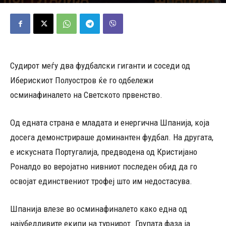
06/07/2026
279
Објавено од
Андреј Велјаноски
-
Судирот меѓу два фудбалски гиганти и соседи од
Иберискиот Полуостров ќе го одбележи
осминафиналето на Светското првенство.
Од едната страна е младата и енергична Шпанија, која
досега демонстрираше доминантен фудбал. На другата,
е искусната Португалија, предводена од Кристијано
Роналдо во веројатно нивниот последен обид да го
освојат единствениот трофеј што им недостасува.
Шпанија влезе во осминафиналето како една од
најубедливите екипи на турнирот. Групата фаза ја