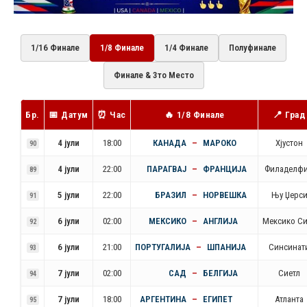
1/16 Финале
1/8 Финале
1/4 Финале
Полуфинале
Финале & 3то Место
Бр.
📅 Датум
⏰ Час
🔥 1/8 Финале
📍 Град
4 јули
18:00
КАНАДА
–
МАРОКО
Хјустон
90
4 јули
22:00
ПАРАГВАЈ
–
ФРАНЦИЈА
Филаделфи
89
5 јули
22:00
БРАЗИЛ
–
НОРВЕШКА
Њу Џерс
91
6 јули
02:00
МЕКСИКО
–
АНГЛИЈА
Мексико Си
92
6 јули
21:00
ПОРТУГАЛИЈА
–
ШПАНИЈА
Синсинат
93
7 јули
02:00
САД
–
БЕЛГИЈА
Сиетл
94
7 јули
18:00
АРГЕНТИНА
–
ЕГИПЕТ
Атланта
95