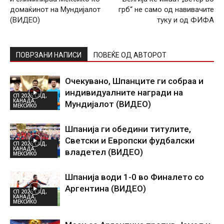
домаќинот на Мундијалот
грб“ не само од навивачите
(ВИДЕО)
туку и од ФИФА
ПОВРЗАНИ НАПИСИ
ПОВЕЌЕ ОД АВТОРОТ
Очекувано, Шпанците ги собраа и
индивидуалните награди на
СП 2026 САД,
КАНАДА,
Мундијалот (ВИДЕО)
МЕКСИКО
Шпанија ги обедини титулите,
Светски и Европски фудбалски
СП 2026 САД,
КАНАДА,
владетел (ВИДЕО)
МЕКСИКО
Шпанија води 1-0 во Финалето со
Аргентина (ВИДЕО)
СП 2026 САД,
КАНАДА,
МЕКСИКО