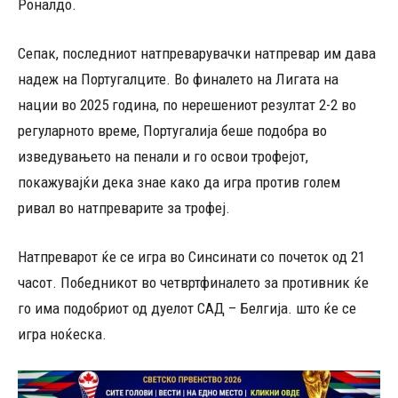
Роналдо.
Сепак, последниот натпреварувачки натпревар им дава
надеж на Португалците. Во финалето на Лигата на
нации во 2025 година, по нерешениот резултат 2-2 во
регуларното време, Португалија беше подобра во
изведувањето на пенали и го освои трофејот,
покажувајќи дека знае како да игра против голем
ривал во натпреварите за трофеј.
Натпреварот ќе се игра во Синсинати со почеток од 21
часот. Победникот во четвртфиналето за противник ќе
го има подобриот од дуелот САД – Белгија. што ќе се
игра ноќеска.