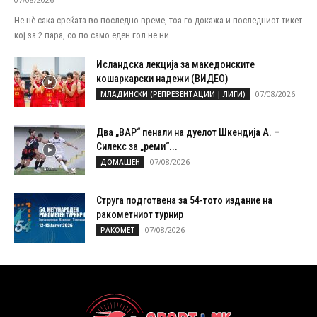
Не нѐ сака среќата во последно време, тоа го докажа и последниот тикет
кој за 2 пара, со по само еден гол не ни...
Исландска лекција за македонските
кошаркарски надежи (ВИДЕО)
07/08/2026
МЛАДИНСКИ (РЕПРЕЗЕНТАЦИИ | ЛИГИ)
Два „ВАР“ пенали на дуелот Шкендија А. –
Силекс за „реми“...
07/08/2026
ДОМАШЕН
Струга подготвена за 54-тото издание на
ракометниот турнир
07/08/2026
РАКОМЕТ