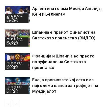
Аргентина го има Меси, а Англија,
Кејн и Белингам
СП 2026 САД,
КАНАДА,
МЕКСИКО
Шпанија е првиот финалист на
Светското првенство (ВИДЕО)
СП 2026 САД,
КАНАДА,
МЕКСИКО
Франција и Шпанија во првото
полуфинале на Светското
СП 2026 САД,
КАНАДА,
првенство
МЕКСИКО
Еве ја прогнозата кој сега има
најголеми шанси за трофејот на
СП 2026 САД,
КАНАДА,
Мундијалот
МЕКСИКО