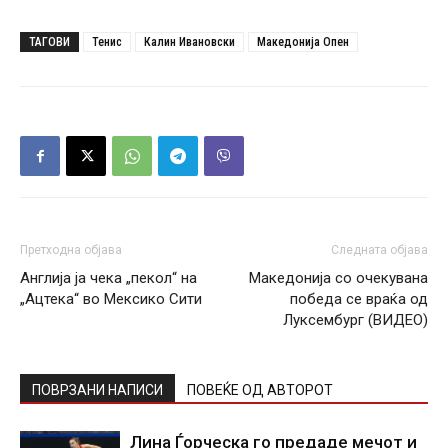
ТАГОВИ
Тенис
Калин Ивановски
Македонија Опен
Претходна објава
Следната објава
Англија ја чека „пекол“ на
Македонија со очекувана
„Ацтека“ во Мексико Сити
победа се враќа од
Луксембург (ВИДЕО)
ПОВРЗАНИ НАПИСИ
ПОВЕЌЕ ОД АВТОРОТ
Лина Ѓорческа го предаде мечот и