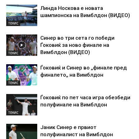
Линда Носкова е новата
шампионска на Вимблдон (ВИДЕО)
ТЕНИС
Синер во три сета го победи
Ѓоковиќ за ново финале на
Вимблдон (ВИДЕО)
ТЕНИС
Ѓоковиќ и Синер во „финале пред
финалето„ на Вимблдон
ТЕНИС
Ѓоковиќ по пет часа игра обезбеди
полуфинале на Вимблдон
ТЕНИС
Јаник Синер е првиот
полуфиналист на Вимблдон