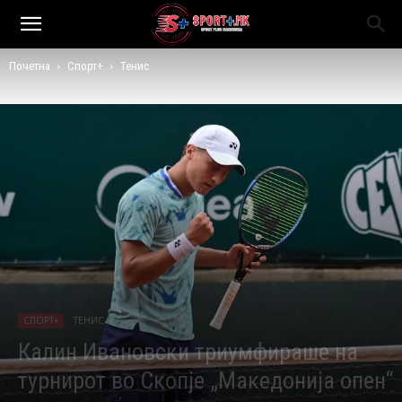
Почетна
Спорт+
Тенис
СПОРТ+
ТЕНИС
Калин Ивановски триумфираше на
турнирот во Скопје „Македонија опен“