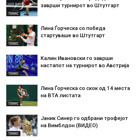
заврши турнирот во Штутгарт
ТЕНИС
Лина Ѓорческа со победа
стартуваше во Штутгарт
ТЕНИС
Калин Ивановски го заврши
настапот на турнирот во Австрија
ТЕНИС
Лина Ѓорческа со скок од 14 места
на ВТА листата
ТЕНИС
Јаник Синер го одбрани трофејот
на Вимблдон (ВИДЕО)
ТЕНИС