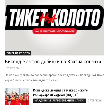
ТИКЕТ НА КОЛОТО
Викенд е за топ добивки во Златна копачка
07/08/2026
Не нѐ сака среќата во последно време, тоа го докажа и последниот тикет
кој за 2 пара, со по само еден гол не ни...
Исландска лекција за македонските
кошаркарски надежи (ВИДЕО)
07/08/2026
МЛАДИНСКИ (РЕПРЕЗЕНТАЦИИ | ЛИГИ)