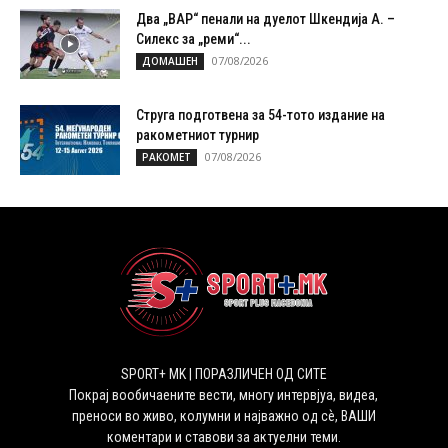
Два „ВАР“ пенали на дуелот Шкендија А. –
Силекс за „реми“...
07/08/2026
ДОМАШЕН
Струга подготвена за 54-тото издание на
ракометниот турнир
07/08/2026
РАКОМЕТ
SPORT+ MK | ПОРАЗЛИЧЕН ОД СИТЕ
Покрај вообичаените вести, многу интервјуа, видеа,
преноси во живо, колумни и најважно од сѐ, ВАШИ
коментари и ставови за актуелни теми.