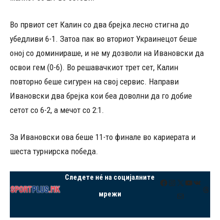
Во првиот сет Калин со два брејка лесно стигна до
убедливи 6-1. Затоа пак во вториот Украинецот беше
оној со доминираше, и не му дозволи на Ивановски да
освои гем (0-6). Во решавачкиот трет сет, Калин
повторно беше сигурен на свој сервис. Направи
Ивановски два брејка кои беа доволни да го добие
сетот со 6-2, а мечот со 2:1.
За Ивановски ова беше 11-то финале во кариерата и
шеста турнирска победа.
Следете нé на социјалните
Facebook
Instagram
X
YouTube
VK
Thre
мрежи
Mail