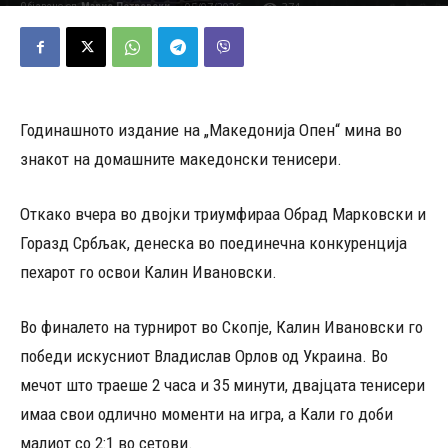
05/07/2026
374
Објавено од
Марио Петровски
-
Годинашното издание на „Македонија Опен“ мина во
знакот на домашните македонски тенисери.
Откако вчера во двојки триумфираа Обрад Марковски и
Горазд Србљак, денеска во поединечна конкуренција
пехарот го освои Калин Ивановски.
Во финалето на турнирот во Скопје, Калин Ивановски го
победи искусниот Владислав Орлов од Украина. Во
мечот што траеше 2 часа и 35 минути, двајцата тенисери
имаа свои одлично моменти на игра, а Кали го доби
малиот со 2:1 во сетови.