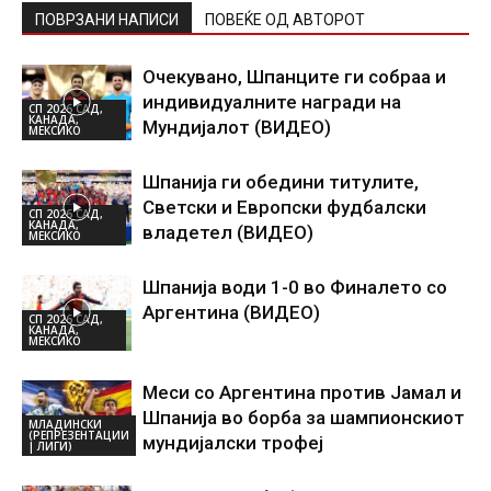
ПОВРЗАНИ НАПИСИ
ПОВЕЌЕ ОД АВТОРОТ
Очекувано, Шпанците ги собраа и
индивидуалните награди на
СП 2026 САД,
КАНАДА,
Мундијалот (ВИДЕО)
МЕКСИКО
Шпанија ги обедини титулите,
Светски и Европски фудбалски
СП 2026 САД,
КАНАДА,
владетел (ВИДЕО)
МЕКСИКО
Шпанија води 1-0 во Финалето со
Аргентина (ВИДЕО)
СП 2026 САД,
КАНАДА,
МЕКСИКО
Меси со Аргентина против Јамал и
Шпанија во борба за шампионскиот
МЛАДИНСКИ
(РЕПРЕЗЕНТАЦИИ
мундијалски трофеј
| ЛИГИ)