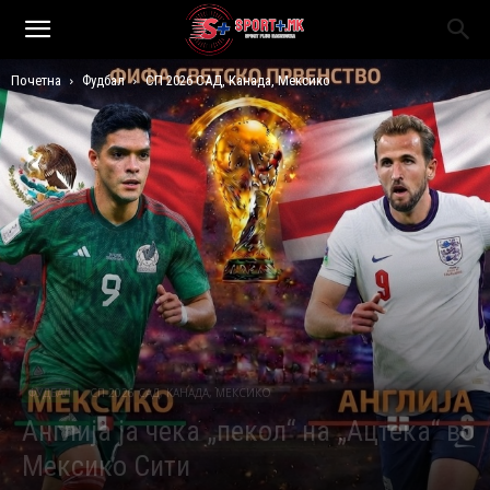
Почетна
Фудбал
СП 2026 САД, Канада, Мексико
ФУДБАЛ
СП 2026 САД, КАНАДА, МЕКСИКО
Англија ја чека „пекол“ на „Ацтека“ во
Мексико Сити