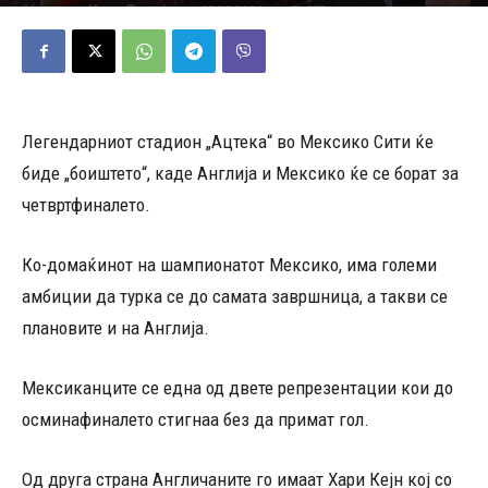
05/07/2026
279
Објавено од
Марио Петровски
-
Легендарниот стадион „Ацтека“ во Мексико Сити ќе
биде „боиштето“, каде Англија и Мексико ќе се борат за
четвртфиналето.
Ко-домаќинот на шампионатот Мексико, има големи
амбиции да турка се до самата завршница, а такви се
плановите и на Англија.
Мексиканците се една од двете репрезентации кои до
осминафиналето стигнаа без да примат гол.
Од друга страна Англичаните го имаат Хари Кејн кој со