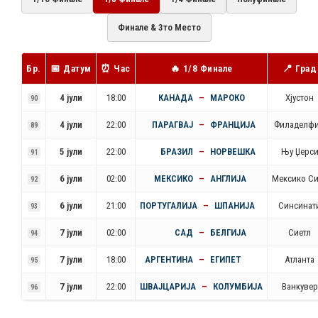
Финале & 3то Место
Бр.
📅 Датум
⏰ Час
🔥 1/8 Финале
📍 Град
4 јули
18:00
КАНАДА
–
МАРОКО
Хјустон
90
4 јули
22:00
ПАРАГВАЈ
–
ФРАНЦИЈА
Филаделфи
89
5 јули
22:00
БРАЗИЛ
–
НОРВЕШКА
Њу Џерс
91
6 јули
02:00
МЕКСИКО
–
АНГЛИЈА
Мексико Си
92
6 јули
21:00
ПОРТУГАЛИЈА
–
ШПАНИЈА
Синсинат
93
7 јули
02:00
САД
–
БЕЛГИЈА
Сиетл
94
7 јули
18:00
АРГЕНТИНА
–
ЕГИПЕТ
Атланта
95
7 јули
22:00
ШВАЈЦАРИЈА
–
КОЛУМБИЈА
Ванкувер
96