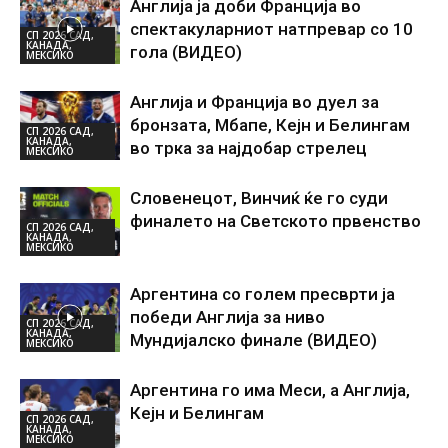
Англија ја доби Франција во
спектакуларниот натпревар со 10
СП 2026 САД,
КАНАДА,
гола (ВИДЕО)
МЕКСИКО
Англија и Франција во дуел за
бронзата, Мбапе, Кејн и Белингам
СП 2026 САД,
КАНАДА,
во трка за најдобар стрелец
МЕКСИКО
Словенецот, Винчиќ ќе го суди
финалето на Светското првенство
СП 2026 САД,
КАНАДА,
МЕКСИКО
Аргентина со голем пресврти ја
победи Англија за ниво
СП 2026 САД,
КАНАДА,
Мундијалско финале (ВИДЕО)
МЕКСИКО
Аргентина го има Меси, а Англија,
Кејн и Белингам
СП 2026 САД,
КАНАДА,
МЕКСИКО