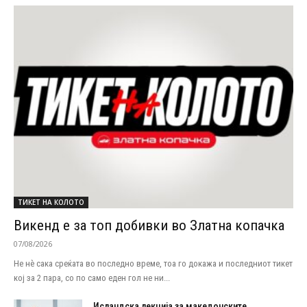
ТИКЕТ НА КОЛОТО
Викенд е за топ добивки во Златна копачка
07/08/2026
Не нѐ сака среќата во последно време, тоа го докажа и последниот тикет
кој за 2 пара, со по само еден гол не ни...
Исландска лекција за македонските