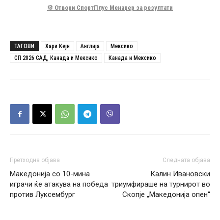
⚙️ Отвори СпортПлус Менаџер за резултати
ТАГОВИ
Хари Кејн
Англија
Мексико
СП 2026 САД, Канада и Мексико
Канада и Мексико
Претходна објава
Следната објава
Македонија со 10-мина
Калин Ивановски
играчи ќе атакува на победа
триумфираше на турнирот во
против Луксембург
Скопје „Македонија опен“