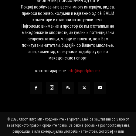
SPORT+ MK | ПОРАЗЛИЧЕН ОД СИТЕ
Покрај вообичаените вести, многу интервјуа, видеа,
преноси во живо, колумни и најважно од сѐ, ВАШИ
коментари и ставови за актуелни теми.
Најголемо внимание и простор ќе им отстапиме на
македонските спортисти, актуелни и потенцијални
репрезентативци, младите таленти, но и Вам
почитувани читатели, бидејќи со Вашето мислење,
став, коментар, очекуваме подобро утре во
македонскиот спорт.
контактирајте не:
info@sportplus.mk
© 2026 Спорт Плус МК - Содржините на SportPlus.mk се заштитени со Законот
за авторското право и сродните права. За секоја форма на распространување,
репродукција или комерцијална употреба на текстови, фотографии или