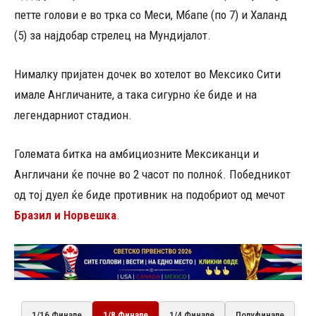
петте голови е во трка со Меси, Мбапе (по 7) и Халанд
(5) за најдобар стрелец на Мундијалот.
Нималку пријатен дочек во хотелот во Мексико Сити
имале Англичаните, а така сигурно ќе биде и на
легендарниот стадион.
Големата битка на амбициозните Мексиканци и
Англичани ќе почне во 2 часот по полноќ. Победникот
од тој дуел ќе биде противник на подобриот од мечот
Бразил и Норвешка
.
1/16 Финале
1/8 Финале
1/4 Финале
Полуфинале