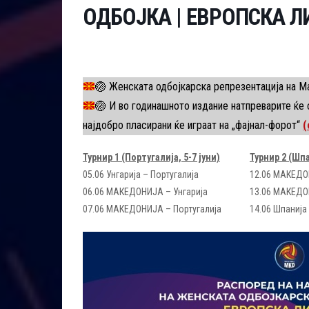
ОДБОЈКА | ЕВРОПСКА Л
🏐
Женската одбојкарска репрезентација на Ма
🏐
И во годинашното издание натпреварите ќе с
најдобро пласирани ќе играат на „фајнал-форот“
(
Турнир 1 (Португалија, 5-7 јуни)
Турнир 2 (Шпа
05.06 Унгарија – Португалија
12.06 МАКЕДО
06.06 МАКЕДОНИЈА – Унгарија
13.06 МАКЕДО
07.06 МАКЕДОНИЈА – Португалија
14.06 Шпанија