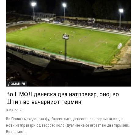
ДОМАШЕН
Во ПМФЛ денеска два натпревар, оној во
Штип во вечерниот термин
08/08/2026
Во Првата македонска фудбалска лига, денеска на програмата се два
нови натпревари од второто коло. Дуелите ќе се играат во два термини.
Во првиот...