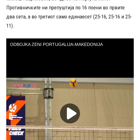
Противничките ни препуштија по 16 поени во првите
два сета, а во третиот само единаесет (25-16, 25-16 и 25-
11).