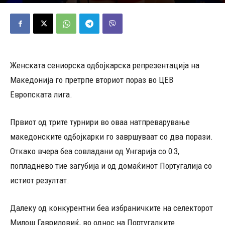
07/06/2026
363
Објавено од
Марио Петровски
-
Женската сениорска одбојкарска репрезентација на
Македонија го претрпе вториот пораз во ЦЕВ
Европската лига.
Првиот од трите турнири во оваа натпреварување
македонските одбојкарки го завршуваат со два порази.
Откако вчера беа совладани од Унгарија со 0:3,
попладнево тие загубија и од домаќинот Португалија со
истиот резултат.
Далеку од конкурентни беа избраничките на селекторот
Милош Гавриловиќ, во однос на Португалките.