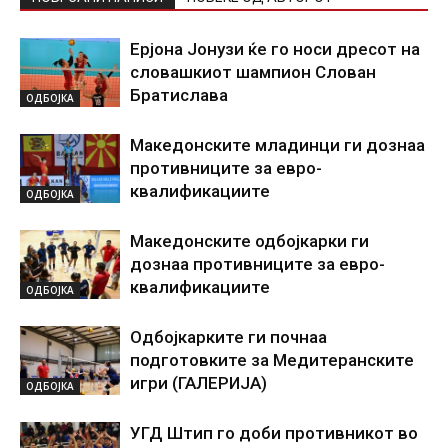
Ерјона Јонузи ќе го носи дресот на
словашкиот шампион Слован
Братислава
ОДБОЈКА
Македонските младинци ги дознаа
противниците за евро-
квалификациите
ОДБОЈКА
Македонските одбојкарки ги
дознаа противниците за евро-
квалификациите
ОДБОЈКА
Одбојкарките ги почнаа
подготовките за Медитеранските
игри (ГАЛЕРИЈА)
ОДБОЈКА
УГД Штип го доби противникот во