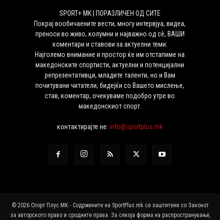
SPORT+ MK | ПОРАЗЛИЧЕН ОД СИТЕ
Покрај вообичаените вести, многу интервјуа, видеа,
преноси во живо, колумни и најважно од сѐ, ВАШИ
коментари и ставови за актуелни теми.
Најголемо внимание и простор ќе им отстапиме на
македонските спортисти, актуелни и потенцијални
репрезентативци, младите таленти, но и Вам
почитувани читатели, бидејќи со Вашето мислење,
став, коментар, очекуваме подобро утре во
македонскиот спорт.
контактирајте не:
info@sportplus.mk
© 2026 Спорт Плус МК - Содржините на SportPlus.mk се заштитени со Законот
за авторското право и сродните права. За секоја форма на распространување,