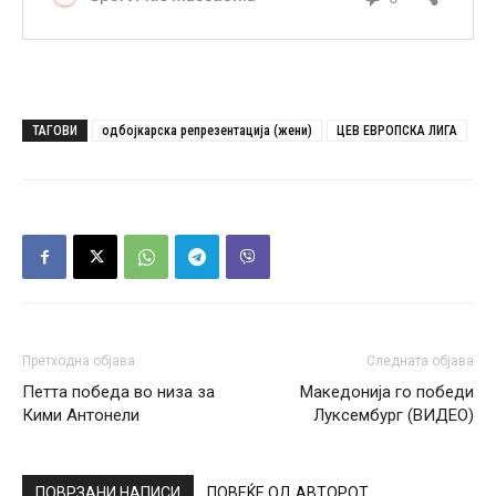
ТАГОВИ
одбојкарска репрезентација (жени)
ЦЕВ ЕВРОПСКА ЛИГА
Претходна објава
Следната објава
Петта победа во низа за
Македонија го победи
Кими Антонели
Луксембург (ВИДЕО)
ПОВРЗАНИ НАПИСИ
ПОВЕЌЕ ОД АВТОРОТ