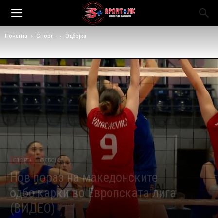
Почетна
Спорт+
Одбојка
СПОРТ+
ОДБОЈКА
Нов пораз на македонските
одбојкарки во Европската лига
(ВИДЕО)