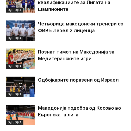
квалификациите за Лигата на
шампионите
ОДБОЈКА
Четворица македонски тренери со
ФИВБ Левел 2 лиценца
ОДБОЈКА
Познат тимот на Македонија за
Медитеранските игри
ОДБОЈКА
Одбојкарите поразени од Израел
ОДБОЈКА
Македонија подобра од Косово во
Европската лига
ОДБОЈКА