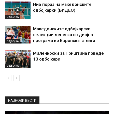
Нив пораз на македонските
одбојкарки (ВИДЕО)
ОДБОЈКА
Македонските одбојкарски
селекции денеска со двојна
програма во Европската лига
ОДБОЈКА
Миленкоски за Приштина поведе
13 одбојкари
ОДБОЈКА
НАЈНОВИ ВЕСТИ