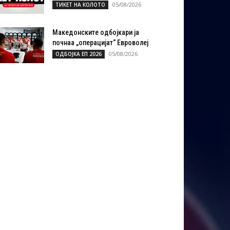
05/08/2026
ТИКЕТ НА КОЛОТО
Македонските одбојкари ја
почнаа „операцијат“ Евроволеј
05/08/2026
ОДБОЈКА ЕП 2026