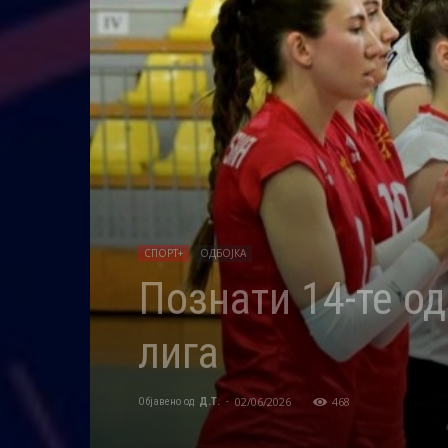
СПОРТ+
ОДБОЈКА
Познати 14-те од
лига
02/06/2026
468
Објавено од
Д.Т.
-