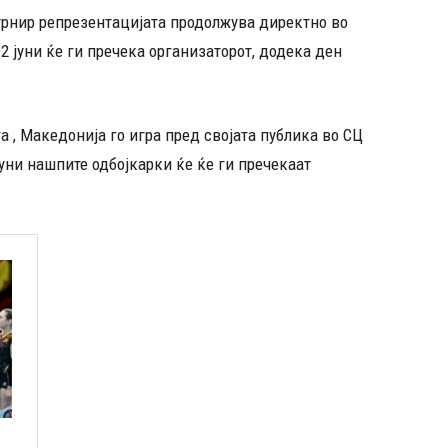
урнир репрезентацијата продолжува директно во
12 јуни ќе ги пречека организаторот, додека ден
а , Македонија го игра пред својата публика во СЦ
 јуни нашпите одбојкарки ќе ќе ги пречекаат