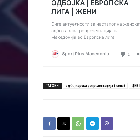
ТАГОВИ
одбојкарска репрезентација (жени)
ЦЕВ 