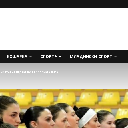
КОШАРКА
СПОРТ+
МЛАДИНСКИ СПОРТ
рки кои ќе играат во Европската лига