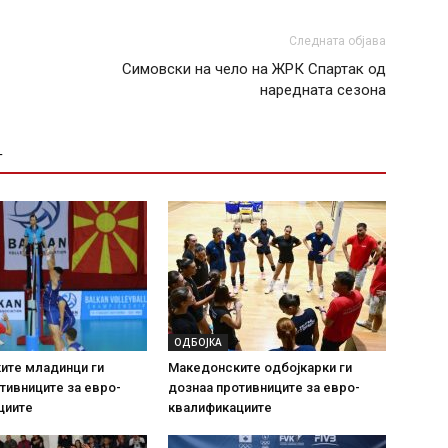
Следната објава
Симовски на чело на ЖРК Спартак од
наредната сезона
Т
ОДБОЈКА
ите младинци ги
Македонските одбојкарки ги
тивниците за евро-
дознаа противниците за евро-
циите
квалификациите