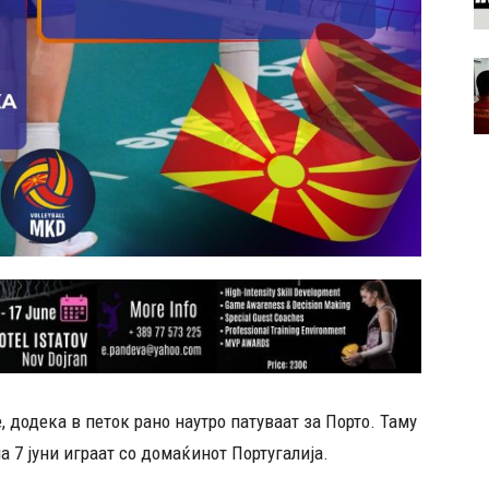
, додека в петок рано наутро патуваат за Порто. Таму
на 7 јуни играат со домаќинот Португалија.