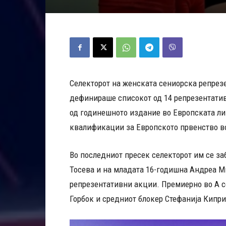
Селекторот на женската сениорска репрез
дефинираше списокот од 14 репрезентативк
од годинешното издание во Европската лиг
квалификации за Европското првенство во
Во последниот пресек селекторот им се з
Тосева и на младата 16-годишна Андреа Ми
репрезентативни акции. Премиерно во А 
Горбок и средниот блокер Стефанија Кипри