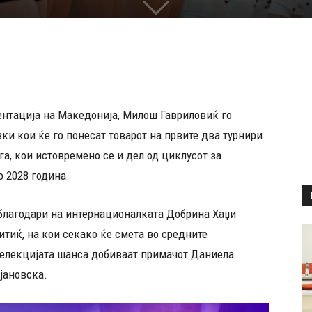
ентација на Македонија, Милош Гавриловиќ го
и кои ќе го понесат товарот на првите два турнири
а, кои истовремено се и дел од циклусот за
 2028 година.
аблагодари на интернационалката Добрина Хаџи
тиќ, на кои секако ќе смета во средните
селекцијата шанса добиваат примачот Даниела
јановска.