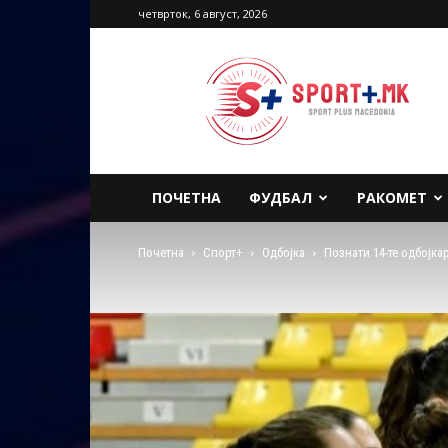
четврток, 6 август, 2026
Sport
Plus
Macedonia
ПОЧЕТНА
ФУДБАЛ
РАКОМЕТ
Почетна
Спорт+
Одбојка
Познати 14-те одбојка