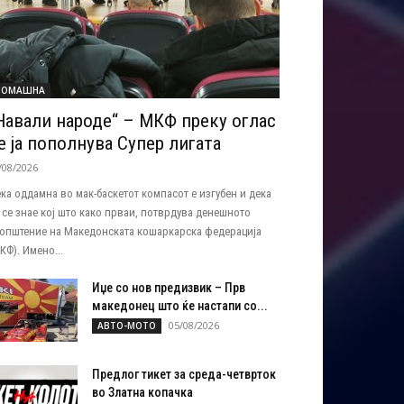
ДОМАШНА
Навали народе“ – МКФ преку оглас
е ја пополнува Супер лигата
/08/2026
ка оддамна во мак-баскетот компасот е изгубен и дека
 се знае кој што како прваи, потврдува денешното
општение на Македонската кошаркарска федерација
КФ). Имено...
Иџе со нов предизвик – Прв
македонец што ќе настапи со...
05/08/2026
АВТО-МОТО
Предлог тикет за среда-четврток
во Златна копачка