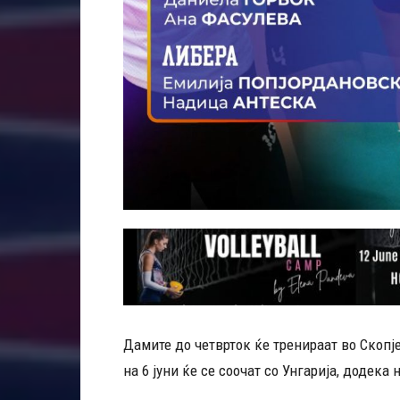
Дамите до четврток ќе тренираат во Скопје
на 6 јуни ќе се соочат со Унгарија, додека 