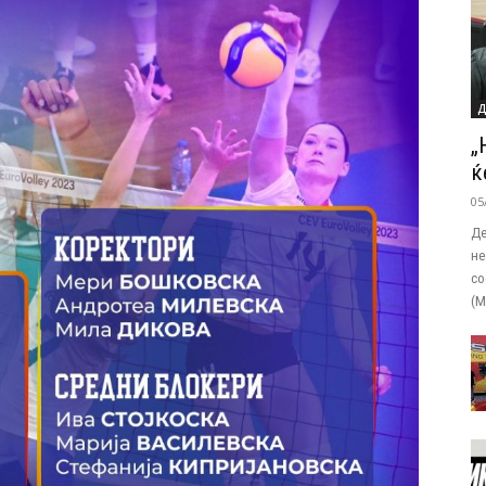
„
ќ
05
Де
не
со
(М