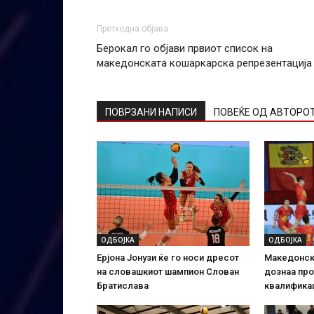
Претходна објава
Берокал го објави првиот список на
македонската кошаркарска репрезентација
ПОВРЗАНИ НАПИСИ
ПОВЕЌЕ ОД АВТОРО
ОДБОЈКА
ОДБОЈКА
Ерјона Јонузи ќе го носи дресот
Македонск
на словашкиот шампион Слован
дознаа про
Братислава
квалифика