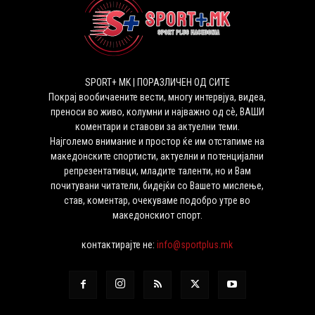
SPORT+ MK | ПОРАЗЛИЧЕН ОД СИТЕ
Покрај вообичаените вести, многу интервјуа, видеа,
преноси во живо, колумни и најважно од сѐ, ВАШИ
коментари и ставови за актуелни теми.
Најголемо внимание и простор ќе им отстапиме на
македонските спортисти, актуелни и потенцијални
репрезентативци, младите таленти, но и Вам
почитувани читатели, бидејќи со Вашето мислење,
став, коментар, очекуваме подобро утре во
македонскиот спорт.
контактирајте не:
info@sportplus.mk