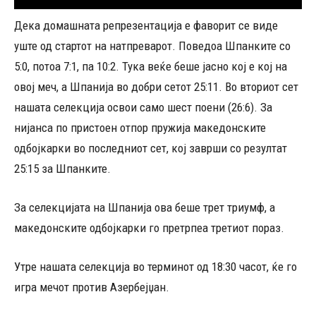
Дека домашната репрезентација е фаворит се виде
уште од стартот на натпреварот. Поведоа Шпанките со
5:0, потоа 7:1, па 10:2. Тука веќе беше јасно кој е кој на
овој меч, а Шпанија во добри сетот 25:11. Во вториот сет
нашата селекција освои само шест поени (26:6). За
нијанса по пристоен отпор пружија македонските
одбојкарки во последниот сет, кој заврши со резултат
25:15 за Шпанките.
За селекцијата на Шпанија ова беше трет триумф, а
македонските одбојкарки го претрпеа третиот пораз.
Утре нашата селекција во терминот од 18:30 часот, ќе го
игра мечот против Азербејџан.