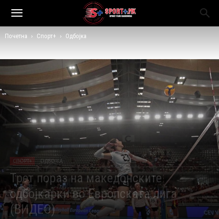
Почетна
Спорт+
Одбојка
СПОРТ+
ОДБОЈКА
Трет пораз на македонските
одбојкарки во Европската лига
(ВИДЕО)