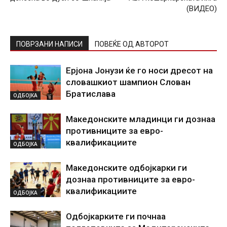
(ВИДЕО)
ПОВРЗАНИ НАПИСИ
ПОВЕЌЕ ОД АВТОРОТ
Ерјона Јонузи ќе го носи дресот на
словашкиот шампион Слован
Братислава
ОДБОЈКА
Македонските младинци ги дознаа
противниците за евро-
квалификациите
ОДБОЈКА
Македонските одбојкарки ги
дознаа противниците за евро-
квалификациите
ОДБОЈКА
Одбојкарките ги почнаа