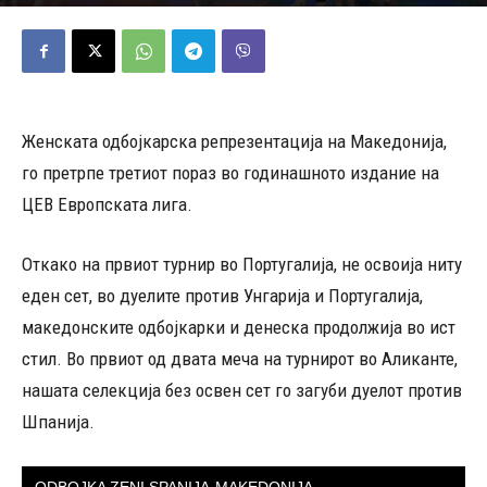
12/06/2026
510
Објавено од
Д.Т.
-
Женската одбојкарска репрезентација на Македонија,
го претрпе третиот пораз во годинашното издание на
ЦЕВ Европската лига.
Откако на првиот турнир во Португалија, не освоија ниту
еден сет, во дуелите против Унгарија и Португалија,
македонските одбојкарки и денеска продолжија во ист
стил. Во првиот од двата меча на турнирот во Аликанте,
нашата селекција без освен сет го загуби дуелот против
Шпанија.