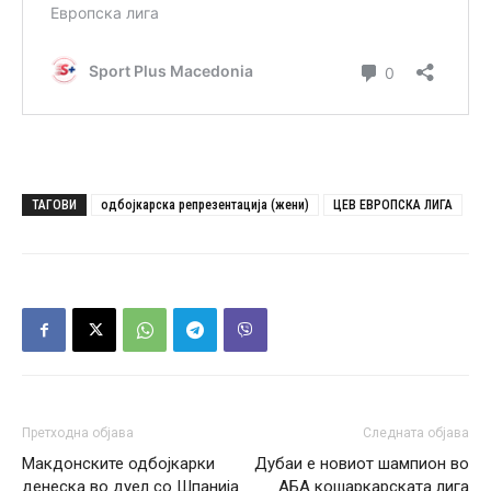
ТАГОВИ
одбојкарска репрезентација (жени)
ЦЕВ ЕВРОПСКА ЛИГА
Претходна објава
Следната објава
Макдонските одбојкарки
Дубаи е новиот шампион во
денеска во дуел со Шпанија
АБА кошаркарската лига