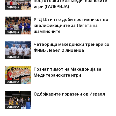
подготовките за Медитеранските
игри (ГАЛЕРИЈА)
ОДБОЈКА
УГД Штип го доби противникот во
квалификациите за Лигата на
шампионите
ОДБОЈКА
Четворица македонски тренери со
ФИВБ Левел 2 лиценца
ОДБОЈКА
Познат тимот на Македонија за
Медитеранските игри
ОДБОЈКА
Одбојкарите поразени од Израел
ОДБОЈКА