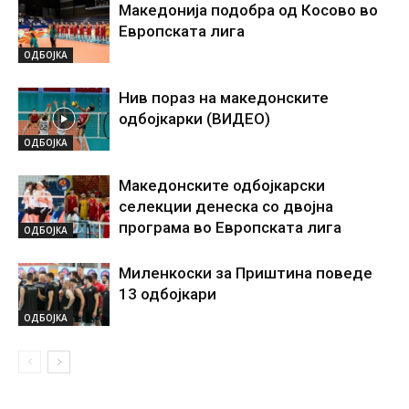
Македонија подобра од Косово во
Европската лига
ОДБОЈКА
Нив пораз на македонските
одбојкарки (ВИДЕО)
ОДБОЈКА
Македонските одбојкарски
селекции денеска со двојна
програма во Европската лига
ОДБОЈКА
Миленкоски за Приштина поведе
13 одбојкари
ОДБОЈКА