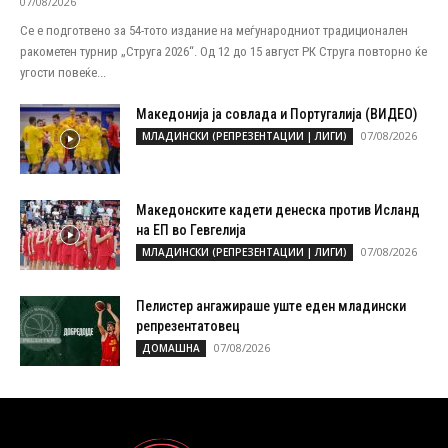
07/08/2026
Се е подготвено за 54-тото издание на меѓународниот традиционален
ракометен турнир „Струга 2026“. Од 12 до 15 август РК Струга повторно ќе
угости повеќе...
Македонија ја совлада и Португалија (ВИДЕО)
07/08/2026
МЛАДИНСКИ (РЕПРЕЗЕНТАЦИИ | ЛИГИ)
Македонските кадети денеска против Исланд
на ЕП во Гевгелија
07/08/2026
МЛАДИНСКИ (РЕПРЕЗЕНТАЦИИ | ЛИГИ)
Пелистер ангажираше уште еден младински
репрезентатовец
07/08/2026
ДОМАШНА