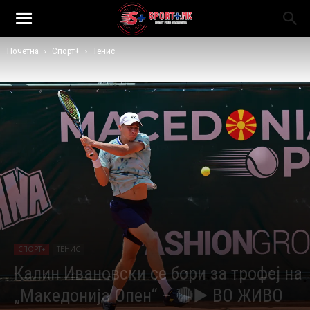
Почетна
Спорт+
Тенис
СПОРТ+
ТЕНИС
Калин Ивановски се бори за трофеј на
„Македонија Опен“ – 🔴▶️ ВО ЖИВО