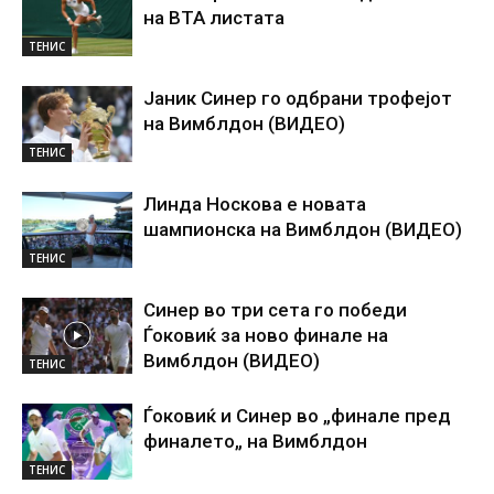
на ВТА листата
ТЕНИС
Јаник Синер го одбрани трофејот
на Вимблдон (ВИДЕО)
ТЕНИС
Линда Носкова е новата
шампионска на Вимблдон (ВИДЕО)
ТЕНИС
Синер во три сета го победи
Ѓоковиќ за ново финале на
Вимблдон (ВИДЕО)
ТЕНИС
Ѓоковиќ и Синер во „финале пред
финалето„ на Вимблдон
ТЕНИС