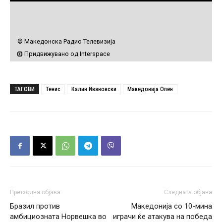
ТАГОВИ
Тенис
Калин Ивановски
Македонија Опен
Претходна објава
Следната објава
Бразил против
Македонија со 10-мина
амбициозната Норвешка во
играчи ќе атакува на победа