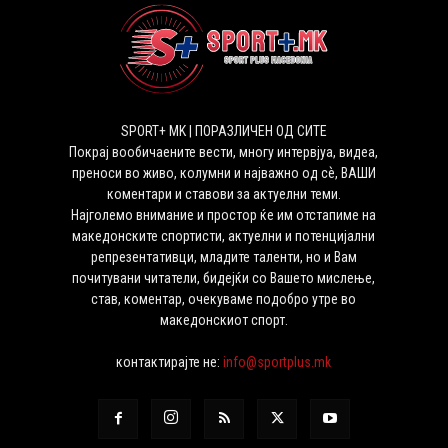
SPORT+ MK | ПОРАЗЛИЧЕН ОД СИТЕ
Покрај вообичаените вести, многу интервјуа, видеа,
преноси во живо, колумни и најважно од сѐ, ВАШИ
коментари и ставови за актуелни теми.
Најголемо внимание и простор ќе им отстапиме на
македонските спортисти, актуелни и потенцијални
репрезентативци, младите таленти, но и Вам
почитувани читатели, бидејќи со Вашето мислење,
став, коментар, очекуваме подобро утре во
македонскиот спорт.
контактирајте не:
info@sportplus.mk