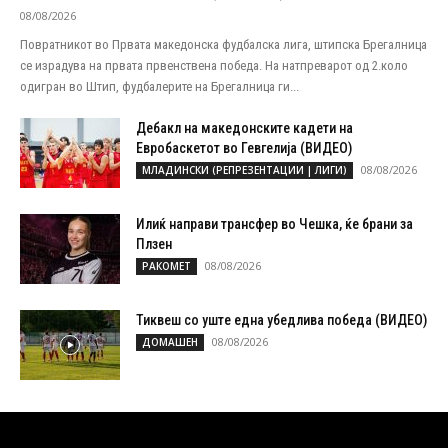
08/08/2026
Повратникот во Првата македонска фудбалска лига, штипска Брегалница
се израдува на првата првенствена победа. На натпреварот од 2.коло
одигран во Штип, фудбалерите на Брегалница ги...
Дебакл на македонските кадети на
Евробаскетот во Гевгелија (ВИДЕО)
08/08/2026
МЛАДИНСКИ (РЕПРЕЗЕНТАЦИИ | ЛИГИ)
Илиќ направи трансфер во Чешка, ќе брани за
Плзен
08/08/2026
РАКОМЕТ
Тиквеш со уште една убедлива победа (ВИДЕО)
08/08/2026
ДОМАШЕН