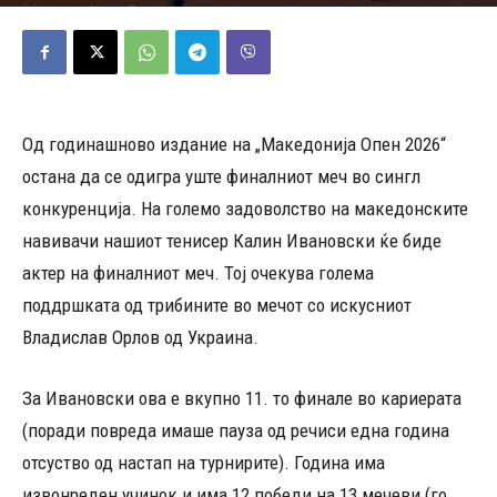
05/07/2026
435
Објавено од
Марио Петровски
-
Од годинашново издание на „Македонија Опен 2026“
остана да се одигра уште финалниот меч во сингл
конкуренција. На големо задоволство на македонските
навивачи нашиот тенисер Калин Ивановски ќе биде
актер на финалниот меч. Тој очекува голема
поддршката од трибините во мечот со искусниот
Владислав Орлов од Украина.
За Ивановски ова е вкупно 11. то финале во кариерата
(поради повреда имаше пауза од речиси една година
отсуство од настап на турнирите). Година има
извонреден учинок и има 12 победи на 13 мечеви (го