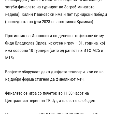
загуби финалето на турнирот во Загреб минатата
недела). Калин Ивановски има и пет турнирски победи
(последната во јули 2023 во австриски Крамсах).
Противник на Ивановски во денешното финале ќе му
биде Владислав Орлов, искусен играч – 31. година, кој
има освоено 10 турнири (сите од рангот на ИТФ М25 и
М15).
Бројките зборуваат дека двајцата тенисери, кои се во
најдобра форма стигнаа да финалниот меч.
Финалето се игра со почеток во 11:30 часот на
Централниот терен на ТК Југ, а влезот е слободен.