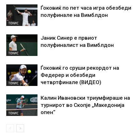
Ѓоковиќ по пет часа игра обезбеди
полуфинале на Вимблдон
ТЕНИС
Јаник Синер е првиот
полуфиналист на Вимблдон
ТЕНИС
Ѓоковиќ го сруши рекордот на
Федерер и обезбеди
четвртфинале (ВИДЕО)
ТЕНИС
Калин Ивановски триумфираше на
турнирот во Скопје „Македонија
опен“
ТЕНИС