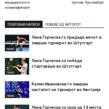
мундијалското
против Луксембург
осминафинале
ПОВРЗАНИ НАПИСИ
ПОВЕЌЕ ОД АВТОРОТ
Лина Ѓорческа го предаде мечот и
заврши турнирот во Штутгарт
ТЕНИС
Лина Ѓорческа со победа
стартуваше во Штутгарт
ТЕНИС
Калин Ивановски го заврши
настапот на турнирот во Австрија
ТЕНИС
Лина Ѓорческа со скок од 14 места