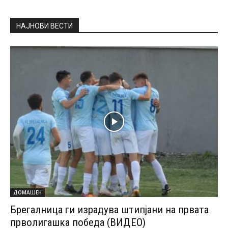
НАЈНОВИ ВЕСТИ
ДОМАШЕН
Брегалница ги израдува штипјани на првата
прволигашка победа (ВИДЕО)