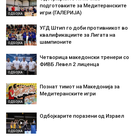
подготовките за Медитеранските
игри (ГАЛЕРИЈА)
ОДБОЈКА
УГД Штип го доби противникот во
квалификациите за Лигата на
шампионите
ОДБОЈКА
Четворица македонски тренери со
ФИВБ Левел 2 лиценца
ОДБОЈКА
Познат тимот на Македонија за
Медитеранските игри
ОДБОЈКА
Одбојкарите поразени од Израел
ОДБОЈКА