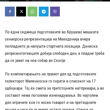
14/05/2026
436
Објавено од
Андреј Велјаноски
-
По една седмица подготовките во Крушево машката
сениорска репрезентација на Македонија вчера
попладнето ја напушти стартната локација. Денеска
репрезентативците добија слободен ден, а пладне треба
да се јават на нов собир во Скопје.
По комплетирањето на првиот дел од подготовките
селекторот Миленкоски го скрати и списокот на 17
одбојкари. Тој ќе смета за претстојните натпревари, а во
составот нема поголеми изненадувања. Во најголем
дел играчите кои го носеа товарот и на претходните
акции и сега ќе ја имаат истата задача. Шанса за