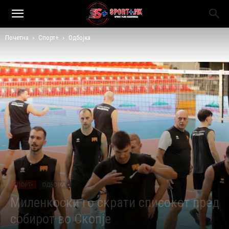
Почетна
Спорт+
Одбојка
СПОРТ+
ОДБОЈКА
Миленкоски го скрати списокот пред
собирот во Скопје