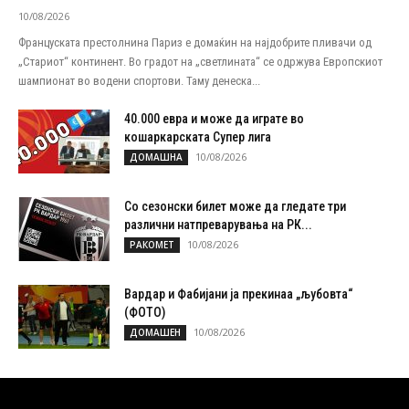
10/08/2026
Француската престолнина Париз е домаќин на најдобрите пливачи од
„Стариот“ континент. Во градот на „светлината“ се одржува Европскиот
шампионат во водени спортови. Таму денеска...
40.000 евра и може да играте во
кошаркарската Супер лига
10/08/2026
ДОМАШНА
Со сезонски билет може да гледате три
различни натпреварувања на РК...
10/08/2026
РАКОМЕТ
Вардар и Фабијани ја прекинаа „љубовта“
(ФОТО)
10/08/2026
ДОМАШЕН