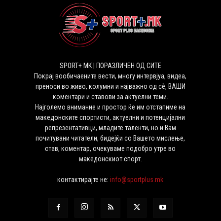
SPORT+ MK | ПОРАЗЛИЧЕН ОД СИТЕ
Покрај вообичаените вести, многу интервјуа, видеа,
преноси во живо, колумни и најважно од сѐ, ВАШИ
коментари и ставови за актуелни теми.
Најголемо внимание и простор ќе им отстапиме на
македонските спортисти, актуелни и потенцијални
репрезентативци, младите таленти, но и Вам
почитувани читатели, бидејќи со Вашето мислење,
став, коментар, очекуваме подобро утре во
македонскиот спорт.
контактирајте не:
info@sportplus.mk