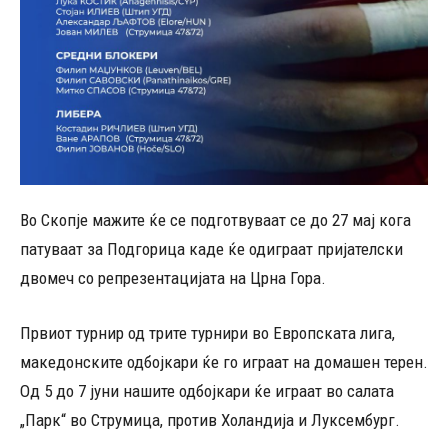
Во Скопје мажите ќе се подготвуваат се до 27 мај кога
патуваат за Подгорица каде ќе одиграат пријателски
двомеч со репрезентацијата на Црна Гора.
Првиот турнир од трите турнири во Европската лига,
македонските одбојкари ќе го играат на домашен терен.
Од 5 до 7 јуни нашите одбојкари ќе играат во салата
„Парк“ во Струмица, против Холандија и Луксембург.