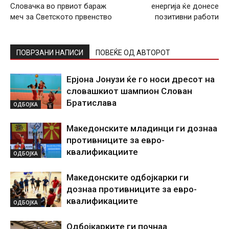
Словачка во првиот бараж
енергија ќе донесе
меч за Светското првенство
позитивни работи
ПОВРЗАНИ НАПИСИ
ПОВЕЌЕ ОД АВТОРОТ
Ерјона Јонузи ќе го носи дресот на
словашкиот шампион Слован
Братислава
ОДБОЈКА
Македонските младинци ги дознаа
противниците за евро-
квалификациите
ОДБОЈКА
Македонските одбојкарки ги
дознаа противниците за евро-
квалификациите
ОДБОЈКА
Одбојкарките ги почнаа