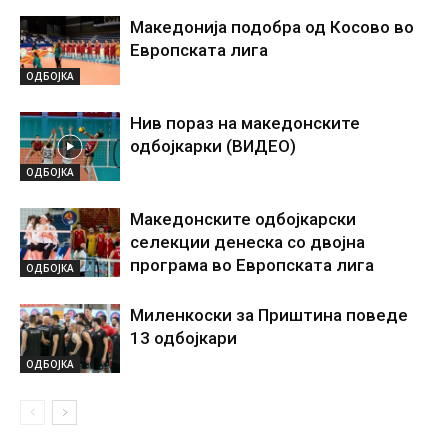
Македонија подобра од Косово во
Европската лига
ОДБОЈКА
Нив пораз на македонските
одбојкарки (ВИДЕО)
ОДБОЈКА
Македонските одбојкарски
селекции денеска со двојна
програма во Европската лига
ОДБОЈКА
Миленкоски за Приштина поведе
13 одбојкари
ОДБОЈКА