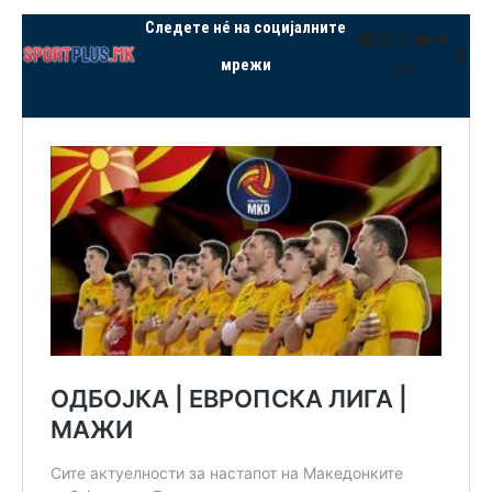
Следете нé на социјалните
Facebook
Instagram
X
YouTube
VK
Thre
мрежи
Mail