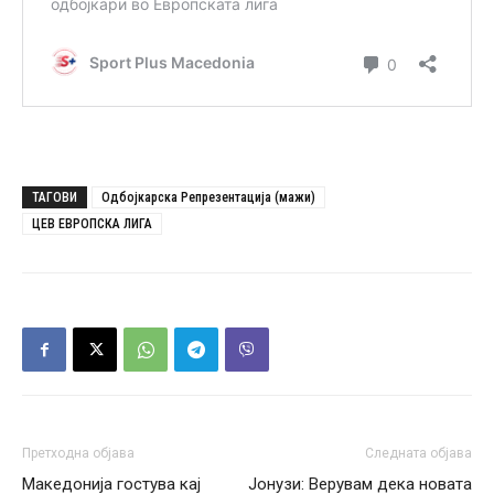
ТАГОВИ
Одбојкарска Репрезентација (мажи)
ЦЕВ ЕВРОПСКА ЛИГА
Претходна објава
Следната објава
Македонија гостува кај
Јонузи: Верувам дека новата