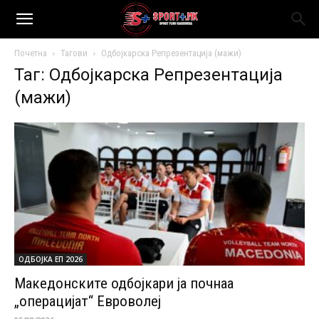
Почетна
Тагови
Одбојкарска Репрезентација (мажи)
Таг: Одбојкарска Репрезентација
(мажи)
ОДБОЈКА ЕП 2026
Македонските одбојкари ја почнаа
„операцијат“ Евроволеј