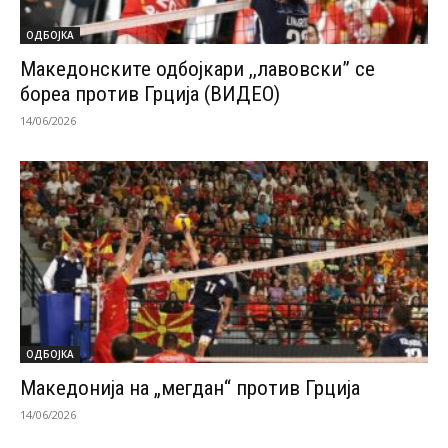
ОДБОЈКА
Македонските одбојкари ,,лавовски” се
бореа против Грција (ВИДЕО)
14/06/2026
ОДБОЈКА
Македонија на „мегдан“ против Грција
14/06/2026