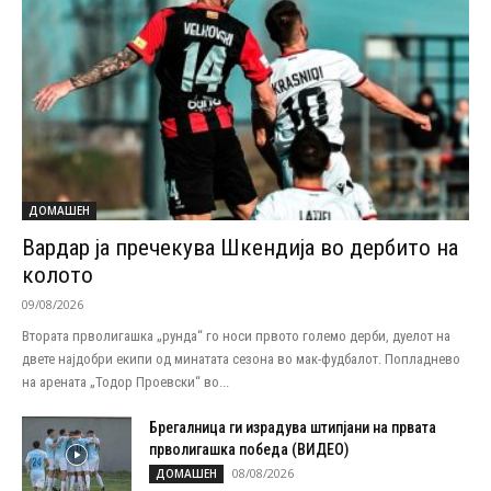
ДОМАШЕН
Вардар ја пречекува Шкендија во дербито на
колото
09/08/2026
Втората прволигашка „рунда“ го носи првото големо дерби, дуелот на
двете најдобри екипи од минатата сезона во мак-фудбалот. Попладнево
на арената „Тодор Проевски“ во...
Брегалница ги израдува штипјани на првата
прволигашка победа (ВИДЕО)
08/08/2026
ДОМАШЕН