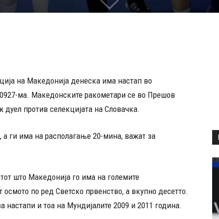
ција на Македонија денеска има настап во
20927-ма. Македонските ракометари се во Прешов
ж дуел против селекцијата на Словачка.
 а ги има на располагање 20-мина, важат за
тот што Македонија го има на големите
 осмото по ред Светско првенство, а вкупно десетто.
 настапи и тоа на Мундијалите 2009 и 2011 година.