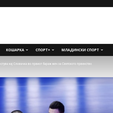
КОШАРКА
СПОРТ+
МЛАДИНСКИ СПОРТ
остува кај Словачка во првиот бараж меч за Светското првенство