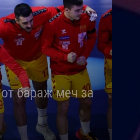
иот бараж меч за