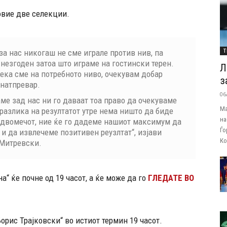
овие две селекции.
Т
за нас никогаш не сме играле против нив, па
 незгоден затоа што играме на гостински терен.
Л
ека сме на потребното ниво, очекувам добар
з
натпревар.
06
ме зад нас ни го даваат тоа право да очекуваме
Ма
 разлика на резултатот утре нема ништо да биде
на
д двомечот, ние ќе го дадеме нашиот максимум да
Ѓо
и да извлечеме позитивен реузлтат“, изјави
Ко
Митревски.
а“ ќе почне од 19 часот, а ќе може да го
ГЛЕДАТЕ ВО
Борис Трајковски“ во истиот термин 19 часот.