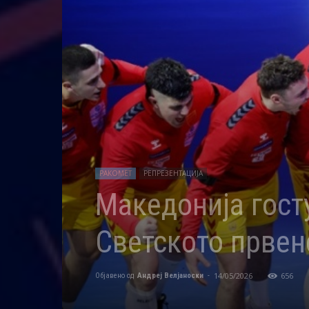
РАКОМЕТ
РЕПРЕЗЕНТАЦИЈА
Македонија гост
Светското првен
14/05/2026
656
Објавено од
Андреј Велјаноски
-