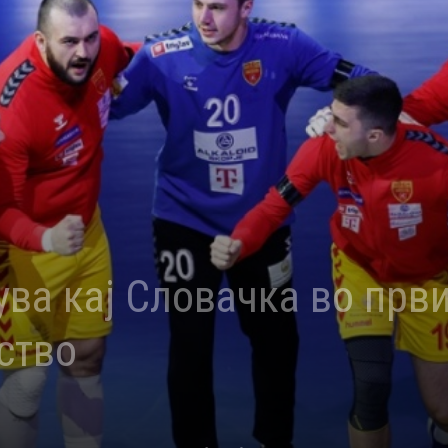
ува кај Словачка во прв
ство