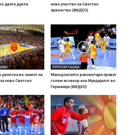
во двата дуела
ново учество на Светско
првенство (ВИДЕО)
ЦИЈА
РЕПРЕЗЕНТАЦИЈА
 денеска во знакот на
Македонските ракометари прават
за ново Светско
голем исчекор кон Мундијалот во
Германија (ВИДЕО)