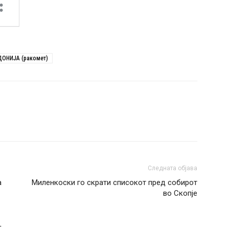
ОНИЈА (ракомет)
Следната објава
а
Миленкоски го скрати списокот пред собирот
во Скопје