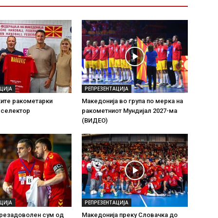
Т
ЦИЈА
РЕПРЕЗЕНТАЦИЈА
ите ракометарки
Македонија во група по мерка на
 селектор
ракометниот Мундијал 2027-ма
(ВИДЕО)
ЦИЈА
РЕПРЕЗЕНТАЦИЈА
Презадоволен сум од
Македонија преку Словачка до