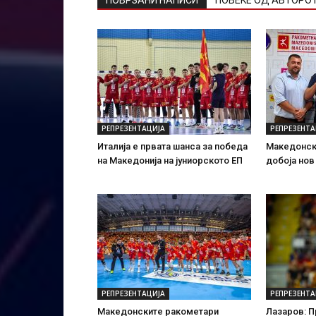
ПОВРЗАНИ НАПИСИ
ПОВЕЌЕ ОД АВТОРО
РЕПРЕЗЕНТАЦИЈА
РЕПРЕЗЕНТА
Италија е првата шанса за победа
Македонск
на Македонија на јуниорското ЕП
добоја нов
РЕПРЕЗЕНТАЦИЈА
РЕПРЕЗЕНТА
Македонските ракометари
Лазаров: 