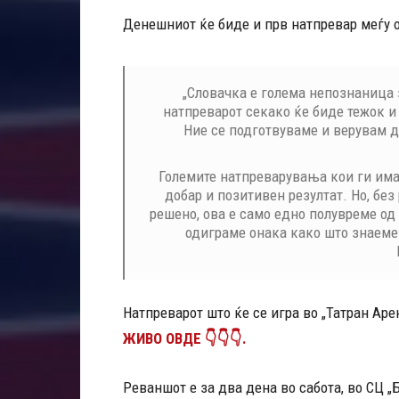
Денешниот ќе биде и прв натпревар меѓу 
„Словачка е голема непознаница 
натпреварот секако ќе биде тежок и
Ние се подготвуваме и верувам д
Големите натпреварувања кои ги има
добар и позитивен резултат. Но, без
решено, ова е само едно полувреме о
одиграме онака како што знаеме 
Натпреварот што ќе се игра во „Татран Арен
ЖИВО ОВДЕ 👇👇👇.
Реваншот е за два дена во сабота, во СЦ „