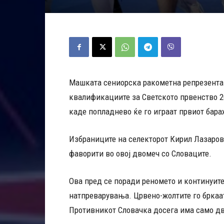
Машката сениорска ракометна репрезента
квалификациите за Светското првенство 
каде попладнево ќе го играат првиот бара
Избраниците на селекторот Кирил Лазаров,
фаворити во овој двомеч со Словаците.
Ова пред се поради реномето и континуите
натпреварувања. Црвено-жолтите го бркаат
Противникот Словачка досега има само два