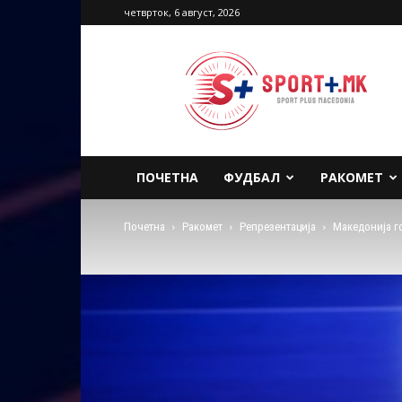
четврток, 6 август, 2026
Sport
Plus
Macedonia
ПОЧЕТНА
ФУДБАЛ
РАКОМЕТ
Почетна
Ракомет
Репрезентација
Македонија г