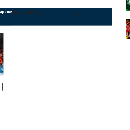
 мрежи
Facebook
Instagram
X
YouTube
VK
Mail
Threads