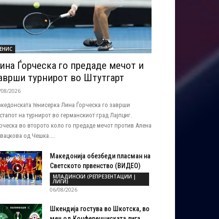
ЕНИС
ина Ѓорческа го предаде мечот и
аврши турнирот во Штутгарт
/08/2026
кедонската тенисерка Лина Ѓорческа го заврши
стапот на турнирот во германскиот град Лајпциг.
рческа во второто коло го предаде мечот против Алена
вацкова од Чешка....
Македонија обезбеди пласман на
Светското првенство (ВИДЕО)
МЛАДИНСКИ (РЕПРЕЗЕНТАЦИИ |
ЛИГИ)
06/08/2026
Шкендија гостува во Шкотска, во
меч од Конференциската лига