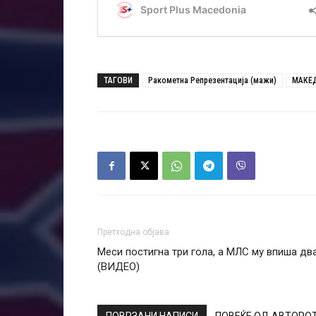
ТАГОВИ
Ракометна Репрезентација (мажи)
МАКЕД
Претходна објава
Меси постигна три гола, а МЛС му впиша дв
(ВИДЕО)