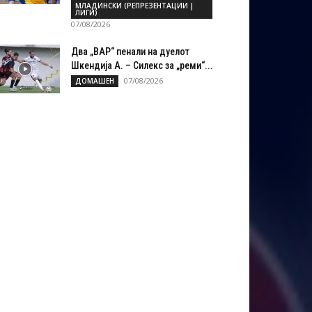
МЛАДИНСКИ (РЕПРЕЗЕНТАЦИИ |
ЛИГИ)
07/08/2026
Два „ВАР“ пенали на дуелот
Шкендија А. – Силекс за „реми“...
07/08/2026
ДОМАШЕН