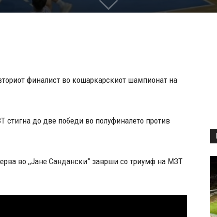
 вториот финалист во кошаркарскиот шампионат на
МЗТ стигна до две победи во полуфиналето против
черва во ,,Јане Сандански” заврши со триумф на МЗТ