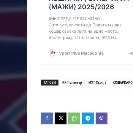
ТАГОВИ
КК Пелистер
МЗТ Скопје
КОШАРКАРСК