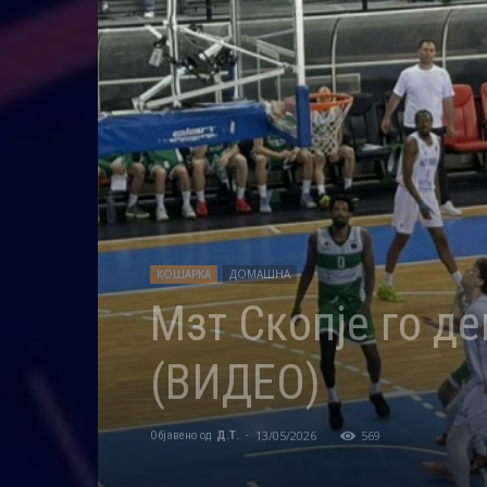
КОШАРКА
ДОМАШНА
Мзт Скопје го д
(ВИДЕО)
13/05/2026
569
Објавено од
Д.Т.
-