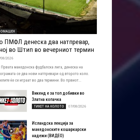
ОМАШЕН
о ПМФЛ денеска два натпревар,
ној во Штип во вечерниот термин
/08/2026
 Првата македонска фудбалска лига, денеска на
ограмата се два нови натпревари од второто коло.
елите ќе се играат во два термини. Во првиот...
Викенд е за топ добивки во
Златна копачка
07/08/2026
ТИКЕТ НА КОЛОТО
Исландска лекција за
македонските кошаркарски
надежи (ВИДЕО)