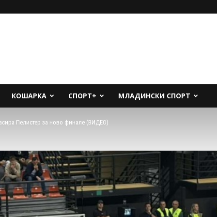
КОШАРКА
СПОРТ+
МЛАДИНСКИ СПОРТ
ласира Пелистер за ново финале (ВИДЕО)