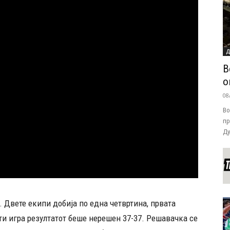
Д
В
о
08
Во
пр
Ду
 Двете екипи добија по една четвртина, првата
ти игра резултатот беше нерешен 37-37. Решавачка се