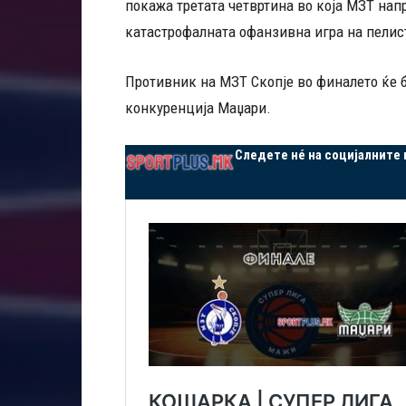
покажа третата четвртина во која МЗТ нап
катастрофалната офанзивна игра на пелист
Противник на МЗТ Скопје во финалето ќе 
конкуренција Маџари.
Следете нé на социјалните