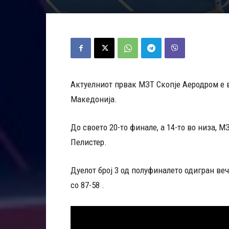
Актуелниот првак МЗТ Скопје Аеродром е
Македонија.
До своето 20-то финале, а 14-то во низа, 
Пелистер.
Дуелот број 3 од полуфиналето одигран ве
со 87-58 .