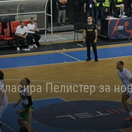
екласира Пелистер за но