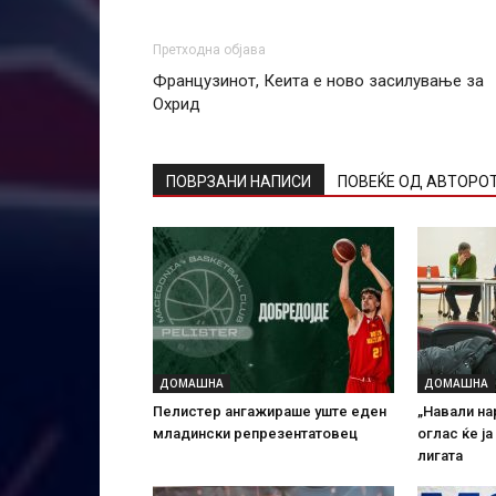
Претходна објава
Французинот, Кеита е ново засилување за
Охрид
ПОВРЗАНИ НАПИСИ
ПОВЕЌЕ ОД АВТОРО
ДОМАШНА
ДОМАШНА
Пелистер ангажираше уште еден
„Навали на
младински репрезентатовец
оглас ќе ј
лигата