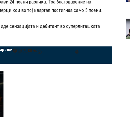
рави 24 поени разлика. Тоа благодарение на
ерци кои во тој квартал постигнаа само 5 поени.
биде сензацијата и дебитант во суперлигашката
 мрежи
Facebook
Instagram
X
YouTube
VK
Mail
Threads