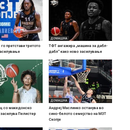
ДОМАШНА
 го претстави третото
ТФТ ангажира „машина за дабл-
засилување
дабл“ како ново засилување
ДОМАШНА
ц со македонско
Андреј Маслинко останува во
 засилува Пелистер
сино-белото семејство на МЗТ
Скопје