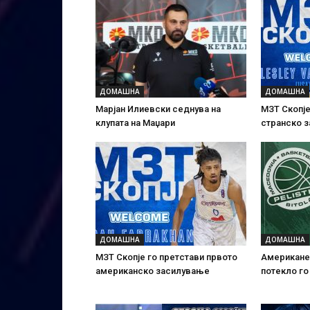
ДОМАШНА
ДОМАШНА
Марјан Илиевски седнува на
МЗТ Скопје
клупата на Маџари
странско 
ДОМАШНА
ДОМАШНА
МЗТ Скопје го претстави првото
Американе
американско засилување
потекло го