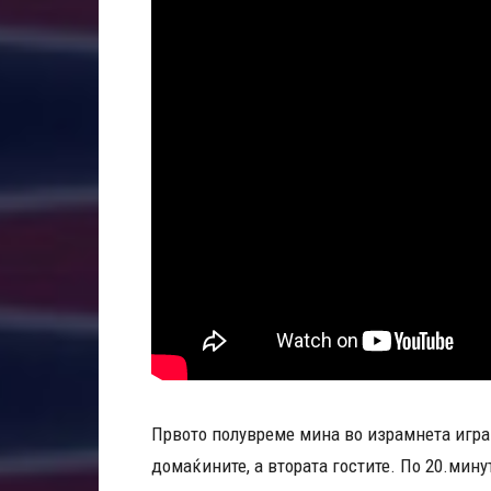
Првото полувреме мина во израмнета игра.
домаќините, а втората гостите. По 20.мину