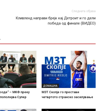
Следната објава
Кливленд направи брејк кај Детроит и го дели
победа од финале (ВИДЕО)
Т
ДОМАШНА
роде“ – МКФ преку
МЗТ Скопје го престави
а пополнува Супер
четвртото странско засилување