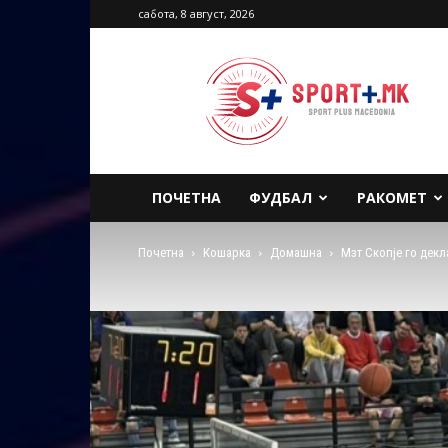
сабота, 8 август, 2026
Sport
Plus
Macedonia
ПОЧЕТНА
ФУДБАЛ
РАКОМЕТ
Почетна
Кошарка
Домашна
Мзт Скопје го дек