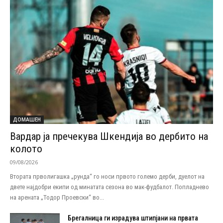
ДОМАШЕН
Вардар ја пречекува Шкендија во дербито на
колото
09/08/2026
Втората прволигашка „рунда“ го носи првото големо дерби, дуелот на
двете најдобри екипи од минатата сезона во мак-фудбалот. Попладнево
на арената „Тодор Проевски“ во...
Брегалница ги израдува штипјани на првата