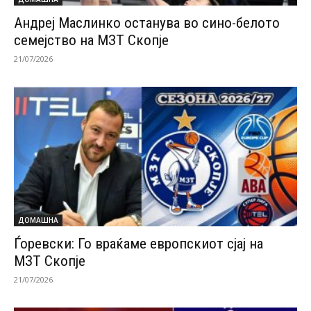
Андреј Маслинко останува во сино-белото
семејство на МЗТ Скопје
21/07/2026
ДОМАШНА
Ѓоревски: Го враќаме европскиот сјај на
МЗТ Скопје
21/07/2026