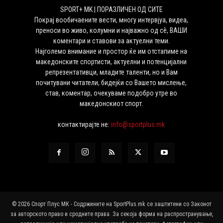
SPORT+ MK | ПОРАЗЛИЧЕН ОД СИТЕ
Покрај вообичаените вести, многу интервјуа, видеа,
преноси во живо, колумни и најважно од сѐ, ВАШИ
коментари и ставови за актуелни теми.
Најголемо внимание и простор ќе им отстапиме на
македонските спортисти, актуелни и потенцијални
репрезентативци, младите таленти, но и Вам
почитувани читатели, бидејќи со Вашето мислење,
став, коментар, очекуваме подобро утре во
македонскиот спорт.
контактирајте не:
info@sportplus.mk
© 2026 Спорт Плус МК - Содржините на SportPlus.mk се заштитени со Законот
за авторското право и сродните права. За секоја форма на распространување,