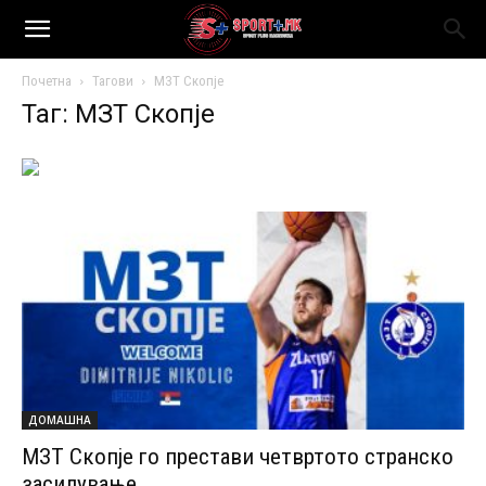
Почетна
Тагови
МЗТ Скопје
Таг: МЗТ Скопје
ДОМАШНА
МЗТ Скопје го престави четвртото странско
засилување