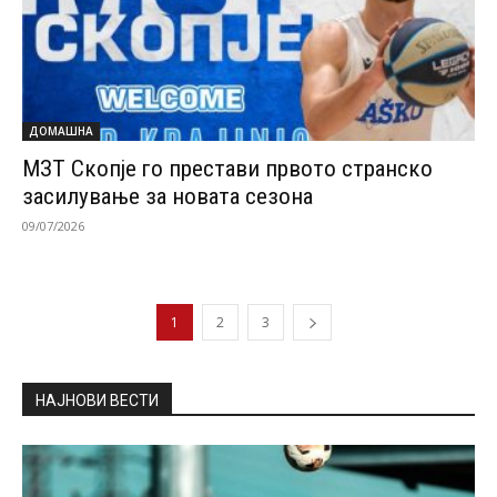
ДОМАШНА
МЗТ Скопје го престави првото странско
засилување за новата сезона
09/07/2026
1
2
3
НАЈНОВИ ВЕСТИ