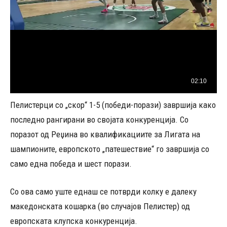
Пелистерци со „скор“ 1-5 (победи-порази) завршија како
последно рангирани во својата конкуренција. Со
поразот од Реџина во квалификациите за Лигата на
шампионите, европското „патешествие“ го завршија со
само една победа и шест порази.
Со ова само уште еднаш се потврди колку е далеку
македонската кошарка (во случајов Пелистер) од
европската клупска конкуренција.