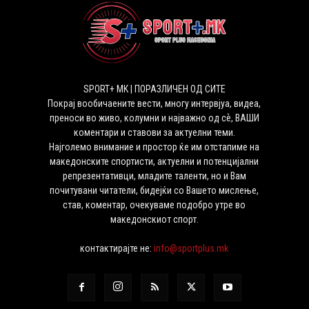
SPORT+ MK | ПОРАЗЛИЧЕН ОД СИТЕ
Покрај вообичаените вести, многу интервјуа, видеа,
преноси во живо, колумни и најважно од сѐ, ВАШИ
коментари и ставови за актуелни теми.
Најголемо внимание и простор ќе им отстапиме на
македонските спортисти, актуелни и потенцијални
репрезентативци, младите таленти, но и Вам
почитувани читатели, бидејќи со Вашето мислење,
став, коментар, очекуваме подобро утре во
македонскиот спорт.
контактирајте не:
info@sportplus.mk