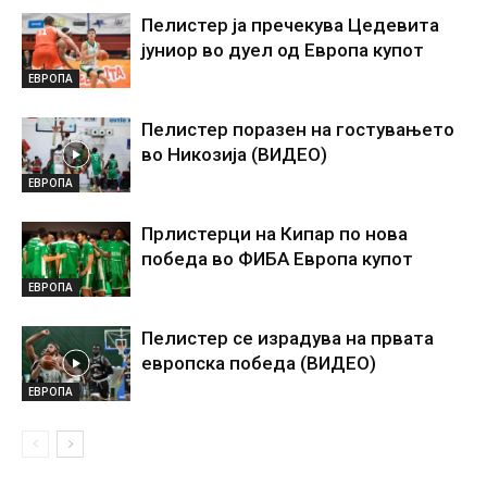
Пелистер ја пречекува Цедевита
јуниор во дуел од Европа купот
ЕВРОПА
Пелистер поразен на гостувањето
во Никозија (ВИДЕО)
ЕВРОПА
Прлистерци на Кипар по нова
победа во ФИБА Европа купот
ЕВРОПА
Пелистер се израдува на првата
европска победа (ВИДЕО)
ЕВРОПА