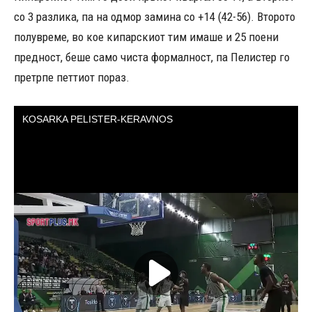
со 3 разлика, па на одмор замина со +14 (42-56). Второто
полувреме, во кое кипарскиот тим имаше и 25 поени
предност, беше само чиста формалност, па Пелистер го
претрпе петтиот пораз.