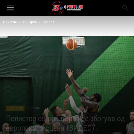
Почетна
Кошарка
Европа
КОШАРКА
ЕВРОПА
Пелистер со нов пораз се збогува од
европската сцена (ВИДЕО)