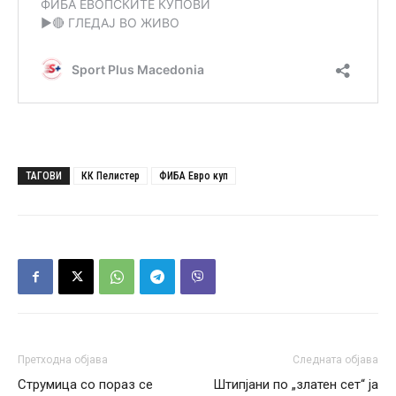
ТАГОВИ
КК Пелистер
ФИБА Евро куп
Претходна објава
Следната објава
Струмица со пораз се
Штипјани по „златен сет“ ја