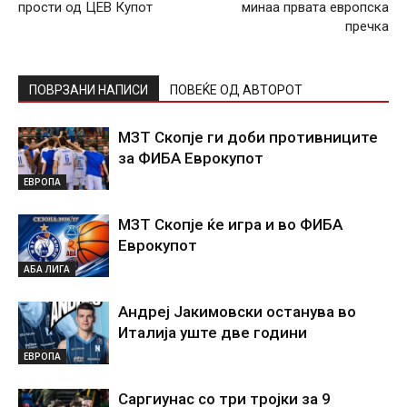
прости од ЦЕВ Купот
минаа првата европска
пречка
ПОВРЗАНИ НАПИСИ
ПОВЕЌЕ ОД АВТОРОТ
МЗТ Скопје ги доби противниците
за ФИБА Еврокупот
ЕВРОПА
МЗТ Скопје ќе игра и во ФИБА
Еврокупот
АБА ЛИГА
Андреј Јакимовски останува во
Италија уште две години
ЕВРОПА
Саргиунас со три тројки за 9