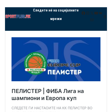
Следете нé на социјалните
Facebook
Instagram
X
YouTube
VK
Thre
мрежи
Mail