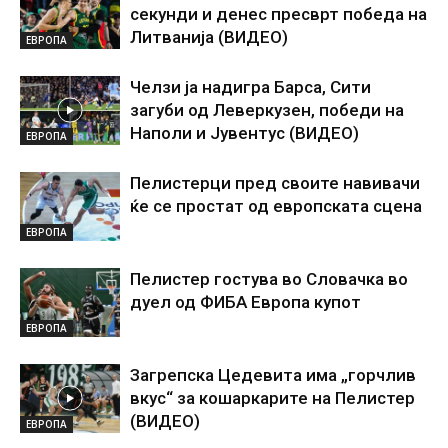
секунди и денес пресврт победа на
Литванија (ВИДЕО)
ЕВРОПА
Челзи ја надигра Барса, Сити
загуби од Леверкузен, победи на
Наполи и Јувентус (ВИДЕО)
ЕВРОПА
Пелистерци пред своите навивачи
ќе се простат од европската сцена
ЕВРОПА
Пелистер гостува во Словачка во
дуел од ФИБА Европа купот
ЕВРОПА
Загрепска Цедевита има „горчлив
вкус“ за кошаркарите на Пелистер
(ВИДЕО)
ЕВРОПА