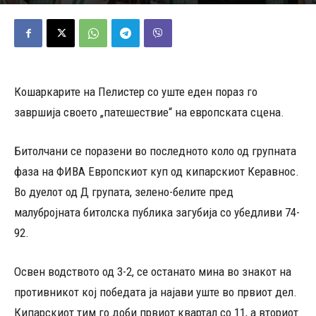
19/11/2025
504
Објавено од
Д.Т.
-
Кошаркарите на Пелистер со уште еден пораз го
завршија своето „патешествие“ на европската сцена.
Битолчани се поразени во последното коло од групната
фаза на ФИВА Европскиот куп од кипарскиот Керавнос.
Во дуелот од Д групата, зелено-белите пред
малубројната битолска публика загубија со убедливи 74-
92.
Освен водството од 3-2, се останато мина во знакот на
противникот кој победата ја најави уште во првиот дел.
Кипарскиот тим го доби првиот квартал со 11, а вториот