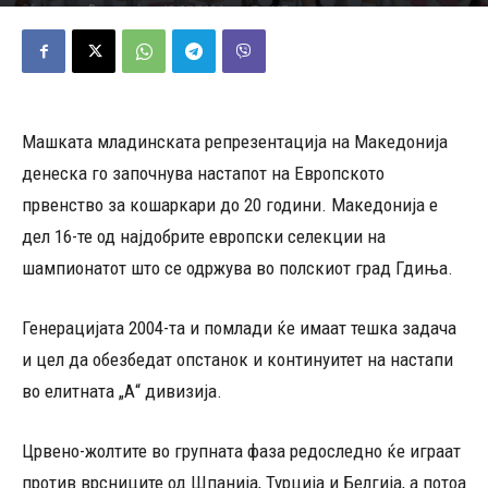
13/07/2024
467
Објавено од
Редакција
-
Машката младинската репрезентација на Македонија
денеска го започнува настапот на Европското
првенство за кошаркари до 20 години. Македонија е
дел 16-те од најдобрите европски селекции на
шампионатот што се одржува во полскиот град Гдиња.
Генерацијата 2004-та и помлади ќе имаат тешка задача
и цел да обезбедат опстанок и континуитет на настапи
во елитната „А“ дивизија.
Црвено-жолтите во групната фаза редоследно ќе играат
против врсниците од Шпанија, Турција и Белгија, а потоа