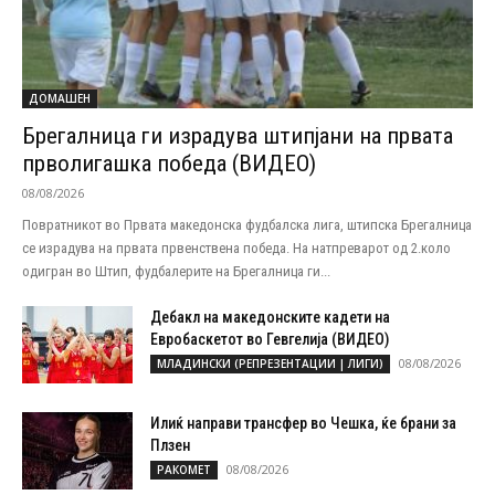
ДОМАШЕН
Брегалница ги израдува штипјани на првата
прволигашка победа (ВИДЕО)
08/08/2026
Повратникот во Првата македонска фудбалска лига, штипска Брегалница
се израдува на првата првенствена победа. На натпреварот од 2.коло
одигран во Штип, фудбалерите на Брегалница ги...
Дебакл на македонските кадети на
Евробаскетот во Гевгелија (ВИДЕО)
08/08/2026
МЛАДИНСКИ (РЕПРЕЗЕНТАЦИИ | ЛИГИ)
Илиќ направи трансфер во Чешка, ќе брани за
Плзен
08/08/2026
РАКОМЕТ