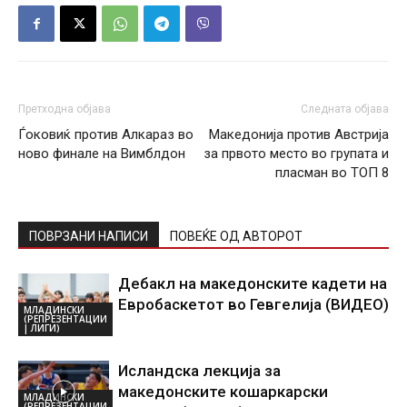
Претходна објава
Следната објава
Ѓоковиќ против Алкараз во
Македонија против Австрија
ново финале на Вимблдон
за првото место во групата и
пласман во ТОП 8
ПОВРЗАНИ НАПИСИ
ПОВЕЌЕ ОД АВТОРОТ
Дебакл на македонските кадети на
Евробаскетот во Гевгелија (ВИДЕО)
МЛАДИНСКИ
(РЕПРЕЗЕНТАЦИИ
| ЛИГИ)
Исландска лекција за
македонските кошаркарски
МЛАДИНСКИ
(РЕПРЕЗЕНТАЦИИ