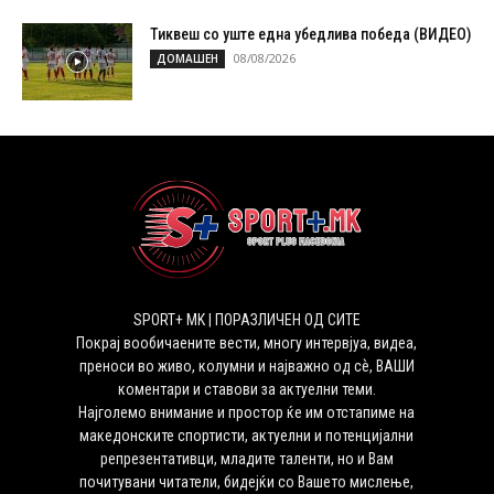
Тиквеш со уште една убедлива победа (ВИДЕО)
08/08/2026
ДОМАШЕН
SPORT+ MK | ПОРАЗЛИЧЕН ОД СИТЕ
Покрај вообичаените вести, многу интервјуа, видеа,
преноси во живо, колумни и најважно од сѐ, ВАШИ
коментари и ставови за актуелни теми.
Најголемо внимание и простор ќе им отстапиме на
македонските спортисти, актуелни и потенцијални
репрезентативци, младите таленти, но и Вам
почитувани читатели, бидејќи со Вашето мислење,