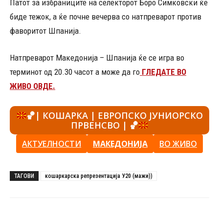
Патот за избраниците на селекторот Боро Симковски ќе
биде тежок, а ќе почне вечерва со натпреварот против
фаворитот Шпанија.
Натпреварот Македонија – Шпанија ќе се игра во
терминот од 20.30 часот а може да го
ГЛЕДАТЕ ВО
ЖИВО ОВДЕ.
🏀
| КОШАРКА | ЕВРОПСКО ЈУНИОРСКО
ПРВЕНСВО |
🏀
АКТУЕЛНОСТИ
М
АКЕДОНИЈА
ВО ЖИВО
ТАГОВИ
кошаркарска репрезентација У20 (мажи))