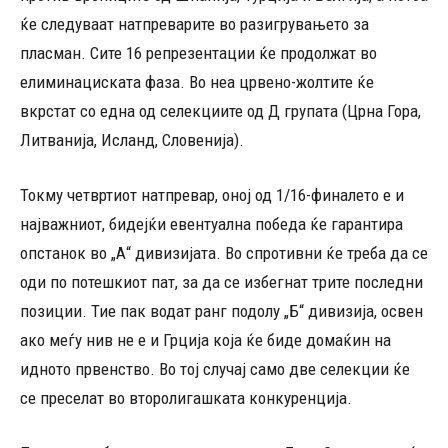
ќе следуваат натпреварите во разигрувањето за
пласман. Сите 16 репрезентации ќе продолжат во
елиминациската фаза. Во неа црвено-жолтите ќе
вкрстат со една од селекциите од Д групата (Црна Гора,
Литванија, Исланд, Словенија).
Токму четвртиот натпревар, оној од 1/16-финалето е и
најважниот, бидејќи евентуална победа ќе гарантира
опстанок во „А“ дивизијата. Во спротивни ќе треба да се
оди по потешкиот пат, за да се избегнат трите последни
позиции. Тие пак водат ранг подолу „Б“ дивизија, освен
ако меѓу нив не е и Грција која ќе биде домаќин на
идното првенство. Во тој случај само две селекции ќе
се преселат во второлигашката конкуренција.