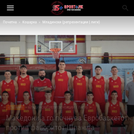
Почетна
Кошарка
Младински (репрезентации | лиги)
КОШАРКА
МЛАДИНСКИ (РЕПРЕЗЕНТАЦИИ | ЛИГИ)
Македонија го почнува Евробаскетот
против фаворитот Шпанија