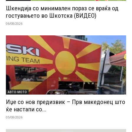
Шкендија со минимален пораз се враќа од
гостувањето во Шкотска (ВИДЕО)
06/08/2026
АВТО-МОТО
Иџе со нов предизвик – Прв македонец што
ќе настапи со...
05/08/2026