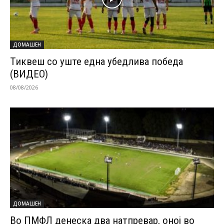
ДОМАШЕН
Тиквеш со уште една убедлива победа
(ВИДЕО)
08/08/2026
ДОМАШЕН
Во ПМФЛ денеска два натпревар, оној во