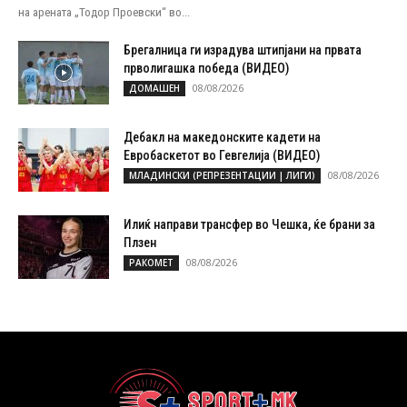
на арената „Тодор Проевски“ во...
Брегалница ги израдува штипјани на првата
прволигашка победа (ВИДЕО)
08/08/2026
ДОМАШЕН
Дебакл на македонските кадети на
Евробаскетот во Гевгелија (ВИДЕО)
08/08/2026
МЛАДИНСКИ (РЕПРЕЗЕНТАЦИИ | ЛИГИ)
Илиќ направи трансфер во Чешка, ќе брани за
Плзен
08/08/2026
РАКОМЕТ