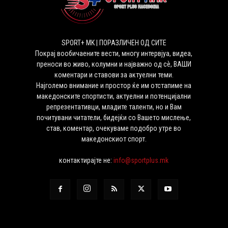
SPORT+ MK | ПОРАЗЛИЧЕН ОД СИТЕ
Покрај вообичаените вести, многу интервјуа, видеа,
преноси во живо, колумни и најважно од сѐ, ВАШИ
коментари и ставови за актуелни теми.
Најголемо внимание и простор ќе им отстапиме на
македонските спортисти, актуелни и потенцијални
репрезентативци, младите таленти, но и Вам
почитувани читатели, бидејќи со Вашето мислење,
став, коментар, очекуваме подобро утре во
македонскиот спорт.
контактирајте не:
info@sportplus.mk