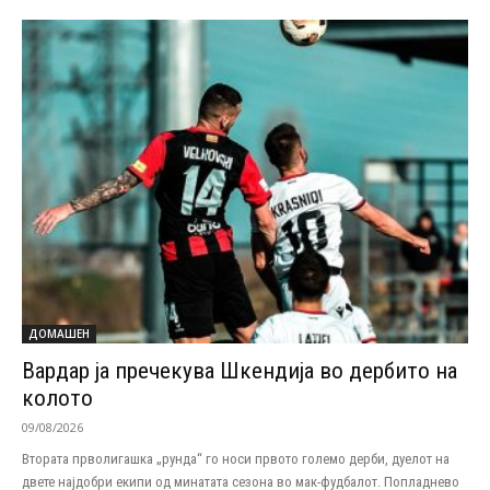
ДОМАШЕН
Вардар ја пречекува Шкендија во дербито на
колото
09/08/2026
Втората прволигашка „рунда“ го носи првото големо дерби, дуелот на
двете најдобри екипи од минатата сезона во мак-фудбалот. Попладнево