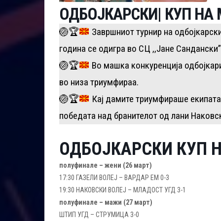
ОДБОЈКАРСКИ| КУП НА
🏐
🏆
Завршниот турнир на одбојкарски
година се одигра во СЦ ,,Јане Сандански”
🏐
🏆
Во машка конкуренција одбојкарит
во низа триумфираа.
🏐
🏆
Кај дамите триумфираше екипата 
победата над бранителот од лани Наковск
ОДБОЈКАРСКИ КУП 
полуфинале – жени (26 март)
17:30 ГАЗЕЛИ ВОЛЕЈ – ВАРДАР ЕМ 0-3
19:30 НАКОВСКИ ВОЛЕЈ – МЛАДОСТ УГД 3-1
полуфинале – мажи (27 март)
ШТИП УГД – СТРУМИЦА 3-0