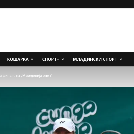
КОШАРКА
СПОРТ+
МЛАДИНСКИ СПОРТ
и финале на „Македонија опен“