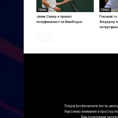
ТЕНИС
ТЕНИС
Јаник Синер е првиот
Ѓоковиќ го
полуфиналист на Вимблдон
Федерер и
четвртфин
Покрај вообичаените вести, многу
Најголемо внимание и простор ќе
Вам почитувани читате