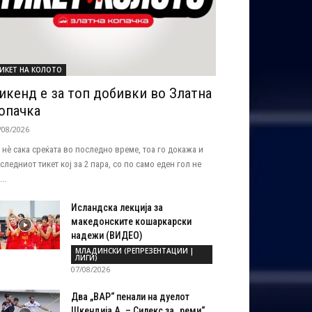
ИКЕТ НА КОЛОТО
икенд е за топ добивки во Златна
опачка
/08/2026
 нѐ сака среќата во последно време, тоа го докажа и
следниот тикет кој за 2 пара, со по само еден гол не
..
Исландска лекција за
македонските кошаркарски
надежи (ВИДЕО)
МЛАДИНСКИ (РЕПРЕЗЕНТАЦИИ |
ЛИГИ)
07/08/2026
Два „ВАР“ пенали на дуелот
Шкендија А. – Силекс за „реми“...