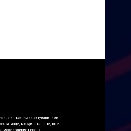
нтари и ставови за актуелни теми.
ентативци, младите таленти, но и
во македонскиот спорт.