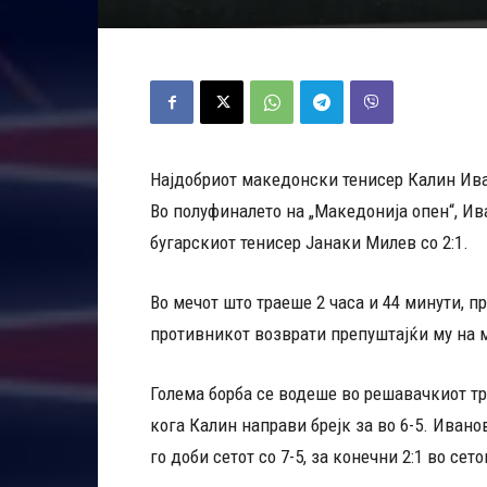
Најдобриот македонски тенисер Калин Иван
Во полуфиналето на „Македонија опен“, Ив
бугарскиот тенисер Јанаки Милев со 2:1.
Во мечот што траеше 2 часа и 44 минути, пр
противникот возврати препуштајќи му на м
Голема борба се водеше во решавачкиот тр
кога Калин направи брејк за во 6-5. Ивано
го доби сетот со 7-5, за конечни 2:1 во сето