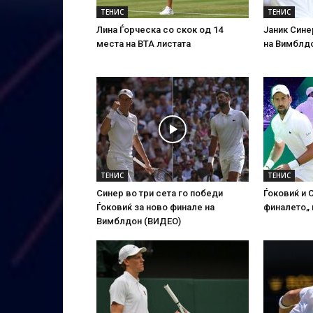
ТЕНИС
ТЕНИС
Лина Ѓорческа со скок од 14
Јаник Сине
места на ВТА листата
на Вимблд
ТЕНИС
ТЕНИС
Синер во три сета го победи
Ѓоковиќ и 
Ѓоковиќ за ново финале на
финалето„
Вимблдон (ВИДЕО)