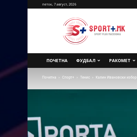
петок, 7 август, 2026
Sport
Plus
Macedonia
ПОЧЕТНА
ФУДБАЛ
РАКОМЕТ
Почетна
Спорт+
Тенис
Калин Ивановски избор