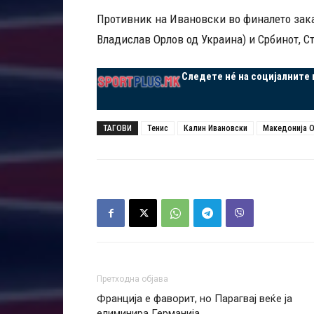
Противник на Ивановски во финалето зака
Владислав Орлов од Украина) и Србинот, С
Следете нé на социјалните
ТАГОВИ
Тенис
Калин Ивановски
Македонија 
Претходна објава
Франција е фаворит, но Парагвај веќе ја
елиминира Германија