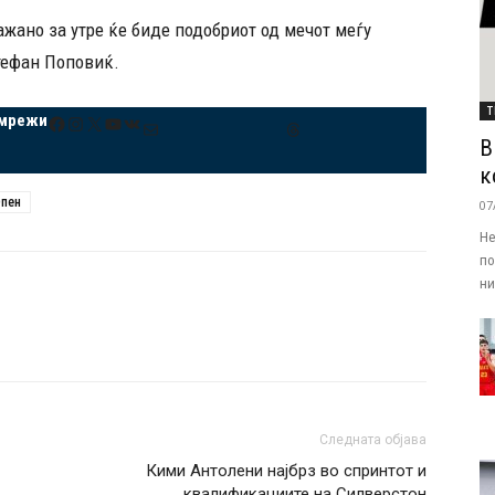
жано за утре ќе биде подобриот од мечот меѓу
тефан Поповиќ.
Т
 мрежи
Facebook
Instagram
X
YouTube
VK
Mail
Threads
В
к
Опен
07
Не
по
ни.
Следната објава
Кими Антолени најбрз во спринтот и
квалификациите на Силверстон