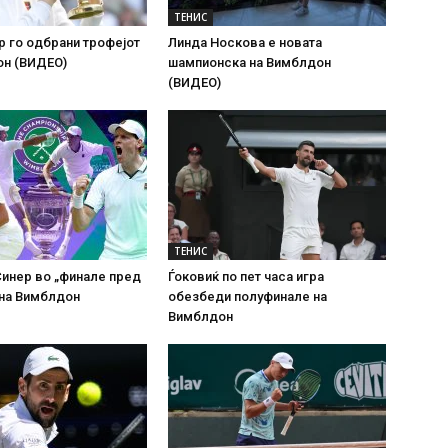
ТЕНИС
р го одбрани трофејот
Линда Носкова е новата
он (ВИДЕО)
шампионска на Вимблдон
(ВИДЕО)
ТЕНИС
Синер во „финале пред
Ѓоковиќ по пет часа игра
 на Вимблдон
обезбеди полуфинале на
Вимблдон