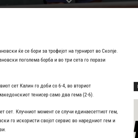
овски ќе се бори за трофејот на турнирот во Скопје.
ановски поголема борба и во три сета го порази
виот сет Калин го доби со 6-4, во вториот
акедонскиот тенисер само два гема (2-6).
ет сет. Клучниот момент се случи единаесеттиот гем,
вски го искористи својот сервис во наредниот гем и
ви.