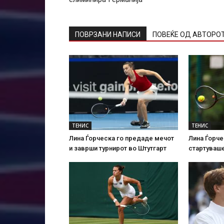
ПОВРЗАНИ НАПИСИ
ПОВЕЌЕ ОД АВТОРО
ТЕНИС
ТЕНИС
Лина Ѓорческа го предаде мечот
Лина Ѓорче
и заврши турнирот во Штутгарт
стартуваше