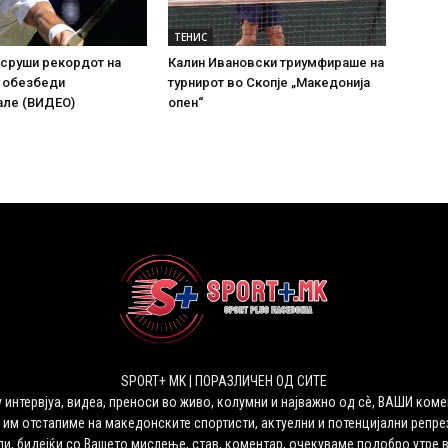
ТЕНИС
 сруши рекордот на
Калин Ивановски триумфираше на
 обезбеди
турнирот во Скопје „Македонија
але (ВИДЕО)
опен“
SPORT+ MK | ПОРАЗЛИЧЕН ОД СИТЕ
 интервјуа, видеа, преноси во живо, колумни и најважно од сѐ, ВАШИ коме
 им отстапиме на македонските спортисти, актуелни и потенцијални репрез
ли, бидејќи со Вашето мислење, став, коментар, очекуваме подобро утре 