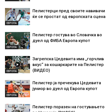
Пелистерци пред своите навивачи
ќе се простат од европската сцена
ЕВРОПА
Пелистер гостува во Словачка во
дуел од ФИБА Европа купот
ЕВРОПА
Загрепска Цедевита има „горчлив
вкус“ за кошаркарите на Пелистер
(ВИДЕО)
ЕВРОПА
Пелистер ја пречекува Цедевита
јуниор во дуел од Европа купот
ЕВРОПА
Пелистер поразен на гостувањето