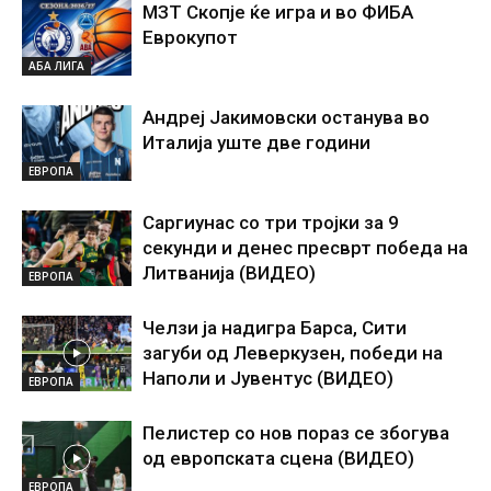
МЗТ Скопје ќе игра и во ФИБА
Еврокупот
АБА ЛИГА
Андреј Јакимовски останува во
Италија уште две години
ЕВРОПА
Саргиунас со три тројки за 9
секунди и денес пресврт победа на
Литванија (ВИДЕО)
ЕВРОПА
Челзи ја надигра Барса, Сити
загуби од Леверкузен, победи на
Наполи и Јувентус (ВИДЕО)
ЕВРОПА
Пелистер со нов пораз се збогува
од европската сцена (ВИДЕО)
ЕВРОПА