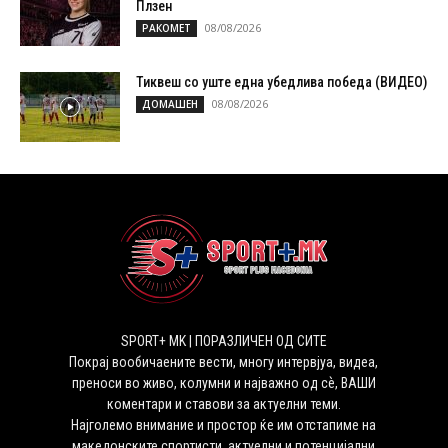
Плзен
08/08/2026
РАКОМЕТ
Тиквеш со уште една убедлива победа (ВИДЕО)
08/08/2026
ДОМАШЕН
SPORT+ MK | ПОРАЗЛИЧЕН ОД СИТЕ
Покрај вообичаените вести, многу интервјуа, видеа,
преноси во живо, колумни и најважно од сѐ, ВАШИ
коментари и ставови за актуелни теми.
Најголемо внимание и простор ќе им отстапиме на
македонските спортисти, актуелни и потенцијални