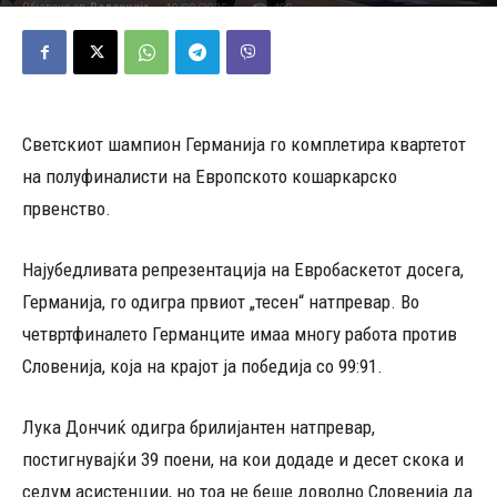
10/09/2025
400
Објавено од
Редакција
-
Светскиот шампион Германија го комплетира квартетот
на полуфиналисти на Европското кошаркарско
првенство.
Најубедливата репрезентација на Евробаскетот досега,
Германија, го одигра првиот „тесен“ натпревар. Во
четвртфиналето Германците имаа многу работа против
Словенија, која на крајот ја победија со 99:91.
Лука Дончиќ одигра брилијантен натпревар,
постигнувајќи 39 поени, на кои додаде и десет скока и
седум асистенции, но тоа не беше доволно Словенија да