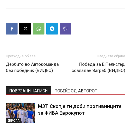
Претходна објава
Следната објава
Дербито во Автокоманда
Победа за Е.Пелистер,
без победник (ВИДЕО)
совладан Загреб (ВИДЕО)
ПОВРЗАНИ НАПИСИ
ПОВЕЌЕ ОД АВТОРОТ
МЗТ Скопје ги доби противниците
за ФИБА Еврокупот
ЕВРОПА