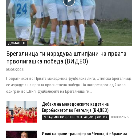
ДОМАШЕН
Брегалница ги израдува штипјани на првата
прволигашка победа (ВИДЕО)
08/08/2026
Повратникот во Првата македонска фудбалска лига, штипска Брегалница
се израдува на првата првенствена победа. На натпреварот од 2.коло
одигран во Штип, фудбалерите на Брегалница ги...
Дебакл на македонските кадети на
Евробаскетот во Гевгелија (ВИДЕО)
08/08/2026
МЛАДИНСКИ (РЕПРЕЗЕНТАЦИИ | ЛИГИ)
Илиќ направи трансфер во Чешка, ќе брани за