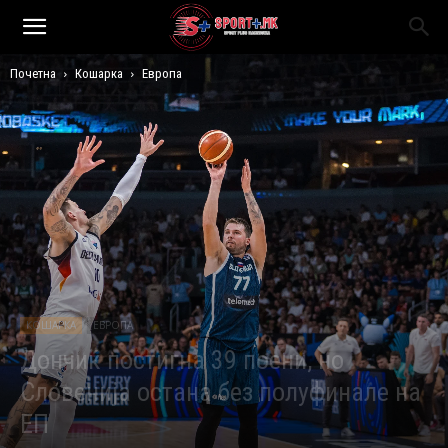
Почетна
Кошарка
Европа
КОШАРКА
ЕВРОПА
Дончиќ постигна 39 поени, но
Словенија остана без полуфинале на
ЕП