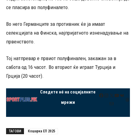
се пласира во полуфиналето.
Во него Германците за противник ќе ја имаат
селекцијата на Финска, најпријатното изненадување на
првенството.
Тој натпревар е првиот полуфинален, закажан за в
сабота од 16 часот. Во вториот ќе играат Турција и
Грција (20 часот).
Следете нé на социјалните
Facebook
Instagram
X
YouTube
VK
Thre
мрежи
Mail
ТАГОВИ
Кошарка ЕП 2025