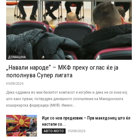
ДОМАШНА
„Навали народе“ – МКФ преку оглас ќе ја
пополнува Супер лигата
05/08/2026
Дека оддамна во мак-баскетот компасот е изгубен и дека не се знае кој
што како прваи, потврдува денешното соопштение на Македонската
кошаркарска федерација (МКФ). Имено...
Иџе со нов предизвик – Прв македонец што ќе
настапи со...
05/08/2026
АВТО-МОТО