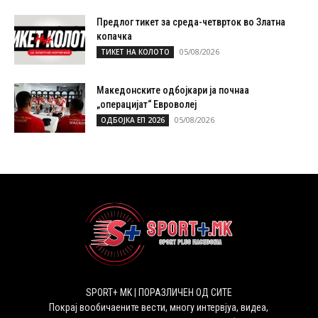
Предлог тикет за среда-четврток во Златна
копачка
05/08/2026
ТИКЕТ НА КОЛОТО
Македонските одбојкари ја почнаа
„операцијат“ Евроволеј
05/08/2026
ОДБОЈКА ЕП 2026
SPORT+ MK | ПОРАЗЛИЧЕН ОД СИТЕ
Покрај вообичаените вести, многу интервјуа, видеа,