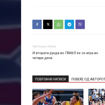
Претходна објава
И втората рунда во ПМФЛ ќе се игра во
четири дена
ПОВРЗАНИ НАПИСИ
ПОВЕЌЕ ОД АВТОРО