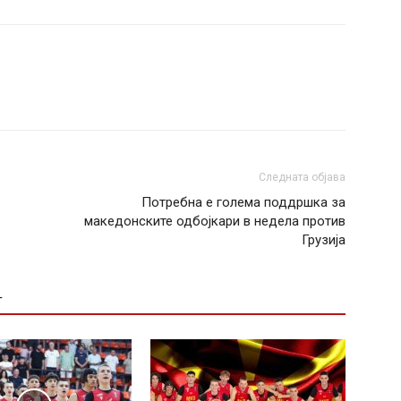
Следната објава
Потребна е голема поддршка за
македонските одбојкари в недела против
Грузија
Т