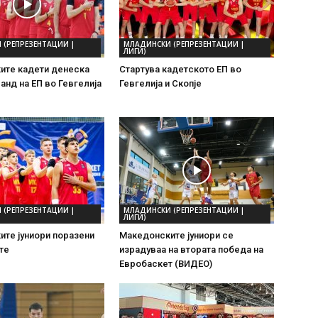
 (РЕПРЕЗЕНТАЦИИ |
МЛАДИНСКИ (РЕПРЕЗЕНТАЦИИ |
ЛИГИ)
ите кадети денеска
Стартува кадетското ЕП во
анд на ЕП во Гевгелија
Гевгелија и Скопје
 (РЕПРЕЗЕНТАЦИИ |
МЛАДИНСКИ (РЕПРЕЗЕНТАЦИИ |
ЛИГИ)
те јуниори поразени
Македонските јуниори се
те
израдуваа на втората победа на
Евробаскет (ВИДЕО)