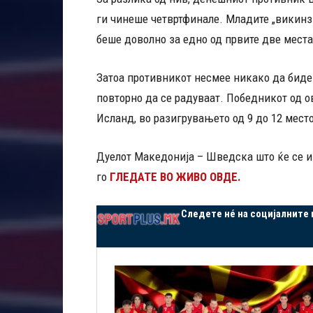
ги чинеше четвртфинале. Младите „викинзи“
беше доволно за едно од првите две места
Затоа противникот несмее никако да биде
повторно да се радуваат. Победникот од ов
Исланд, во разигрувањето од 9 до 12 место
Дуелот Македонија – Шведска што ќе се иг
го
ГЛЕДАТЕ ВО ЖИВО ОВДЕ.
Следете нé на социјалните