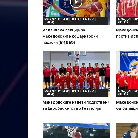
МЛАДИНСКИ (РЕПРЕЗЕНТАЦИИ |
МЛАДИНСКИ
ЛИГИ)
ЛИГИ)
Исландска лекција за
Македонск
македонските кошаркарски
против Исл
надежи (ВИДЕО)
МЛАДИНСКИ (РЕПРЕЗЕНТАЦИИ |
МЛАДИНСКИ
ЛИГИ)
ЛИГИ)
Македонските кадети подготвени
Македонски
за Евробаскетот во Гевгелија
од Битанци