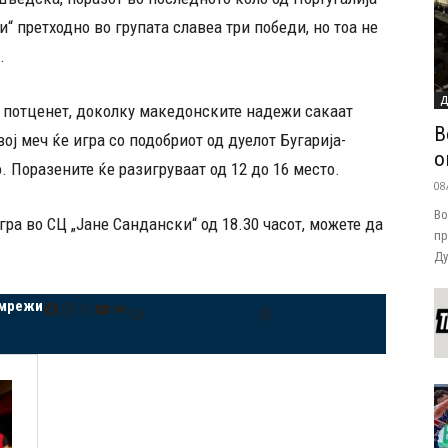
 претходно во групата славеа три победи, но тоа не
.
Д
 потценет, доколку македонските надежи сакаат
В
ој меч ќе игра со подобриот од дуелот Бугарија-
о
. Поразените ќе разигруваат од 12 до 16 место.
08
Во
ра во СЦ „Јане Сандански“ од 18.30 часот, можете да
пр
Ду
 мрежи
Facebook
Instagram
X
YouTube
VK
Mail
Threads