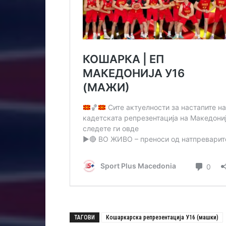
ТАГОВИ
Кошаркарска репрезентација У16 (машки)