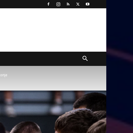
копје