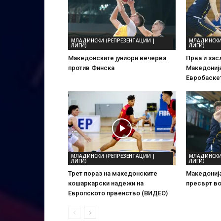
МЛАДИНСКИ (РЕПРЕЗЕНТАЦИИ |
МЛАДИНСКИ
ЛИГИ)
ЛИГИ)
Македонските јуниори вечерва
Прва и зас
против Финска
Македонија
Евробаске
МЛАДИНСКИ (РЕПРЕЗЕНТАЦИИ |
МЛАДИНСКИ
ЛИГИ)
ЛИГИ)
Трет пораз на македонските
Македонија
кошаркарски надежи на
пресврт в
Европското првенство (ВИДЕО)