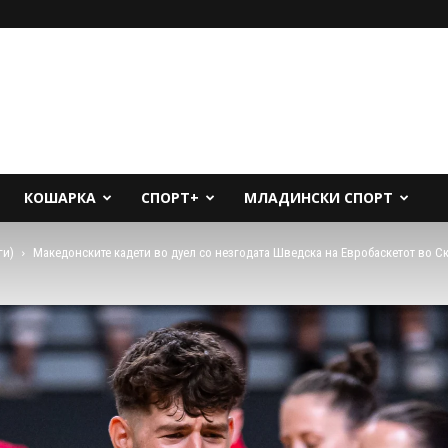
КОШАРКА
СПОРТ+
МЛАДИНСКИ СПОРТ
ги)
Македонските кадети во дуел со незгодата Шведска на Евробаскетот во С