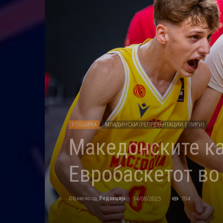
КОШАРКА
МЛАДИНСКИ (РЕПРЕЗЕНТАЦИИ | ЛИГИ)
Македонските ка
Евробаскетот во
14/08/2025
704
Објавено од
Редакција
-