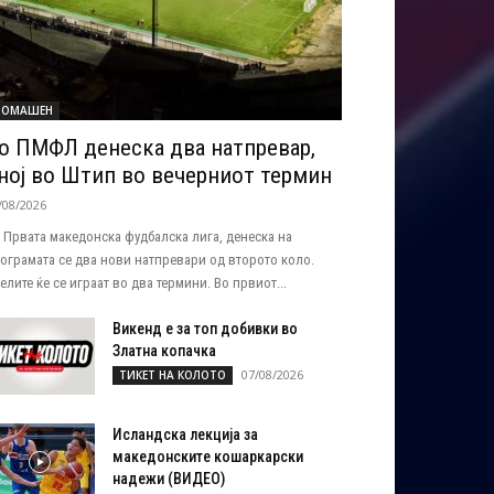
ОМАШЕН
о ПМФЛ денеска два натпревар,
ној во Штип во вечерниот термин
/08/2026
 Првата македонска фудбалска лига, денеска на
ограмата се два нови натпревари од второто коло.
елите ќе се играат во два термини. Во првиот...
Викенд е за топ добивки во
Златна копачка
07/08/2026
ТИКЕТ НА КОЛОТО
Исландска лекција за
македонските кошаркарски
надежи (ВИДЕО)