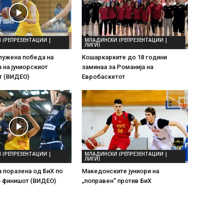
 (РЕПРЕЗЕНТАЦИИ |
МЛАДИНСКИ (РЕПРЕЗЕНТАЦИИ |
ЛИГИ)
лужена победа на
Кошаркарките до 18 години
 на јуниорскиот
заминаа за Романија на
т (ВИДЕО)
Евробаскетот
 (РЕПРЕЗЕНТАЦИИ |
МЛАДИНСКИ (РЕПРЕЗЕНТАЦИИ |
ЛИГИ)
 поразена од БиХ по
Македонските јуниори на
о финишот (ВИДЕО)
„поправен“ против БиХ