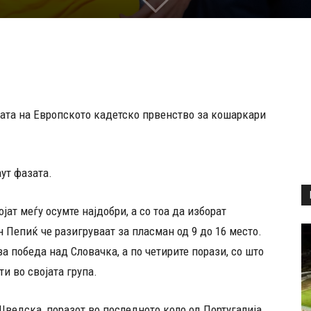
јата на Европското кадетско првенство за кошаркари
ут фазата.
јат меѓу осумте најдобри, а со тоа да изборат
 Пепиќ че разигруваат за пласман од 9 до 16 место.
а победа над Словачка, а по четирите порази, со што
и во својата група.
ведска, поразот во последното коло од Португалија