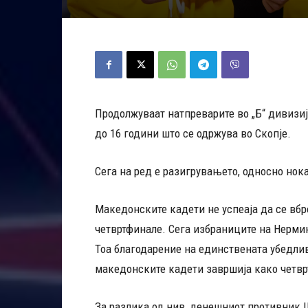
Продолжуваат натпреварите во „Б“ дивизи
до 16 години што се одржува во Скопје.
Сега на ред е разигрувањето, односно нока
Македонските кадети не успеаја да се вбро
четвртфинале. Сега избраниците на Нермин
Тоа благодарение на единствената убедлив
македонските кадети завршија како четврт
За разлика од нив, денешниот противник Ш