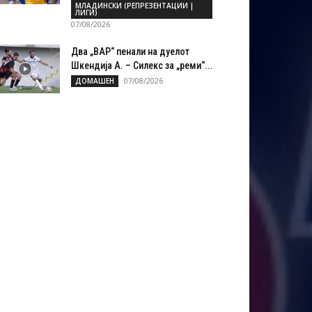
МЛАДИНСКИ (РЕПРЕЗЕНТАЦИИ |
ЛИГИ)
07/08/2026
Два „ВАР“ пенали на дуелот
Шкендија А. – Силекс за „реми“...
07/08/2026
ДОМАШЕН