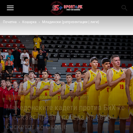
Почетна
Кошарка
Младински (репрезентации | лиги)
КОШАРКА
МЛАДИНСКИ (РЕПРЕЗЕНТАЦИИ | ЛИГИ)
Македонските кадети против БиХ ќе
ја бркаат првата победа на евро-
баскетот во Скопје