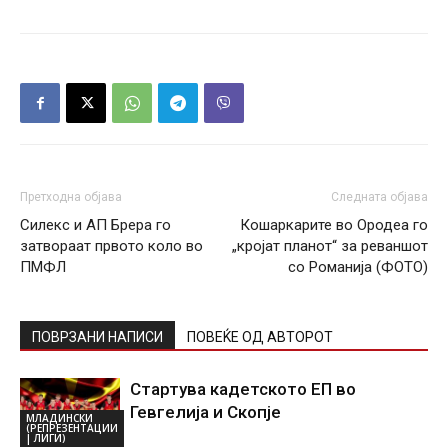
Претходна објава
Следната објава
Силекс и АП Брера го
Кошаркарите во Ородеа го
затвораат првото коло во
„кројат планот“ за реваншот
ПМФЛ
со Романија (ФОТО)
ПОВРЗАНИ НАПИСИ
ПОВЕЌЕ ОД АВТОРОТ
Стартува кадетското ЕП во
Гевгелија и Скопје
МЛАДИНСКИ
(РЕПРЕЗЕНТАЦИИ
| ЛИГИ)