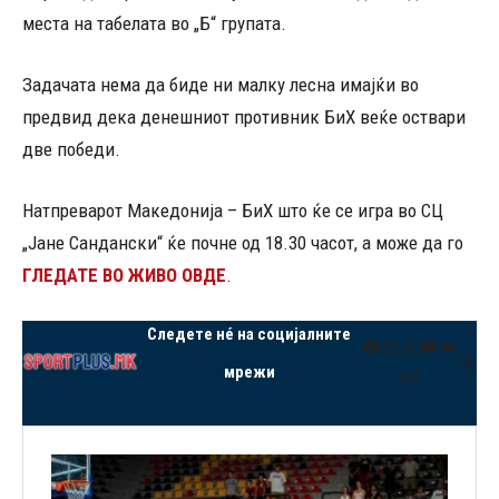
места на табелата во „Б“ групата.
Задачата нема да биде ни малку лесна имајќи во
предвид дека денешниот противник БиХ веќе оствари
две победи.
Натпреварот Македонија – БиХ што ќе се игра во СЦ
„Јане Сандански“ ќе почне од 18.30 часот, а може да го
ГЛЕДАТЕ ВО ЖИВО ОВДЕ
.
Следете нé на социјалните
Facebook
Instagram
X
YouTube
VK
Thre
мрежи
Mail