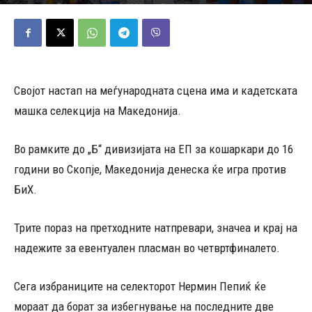
11/08/2025
567
Објавено од
Редакција
-
Својот настап на меѓународната сцена има и кадетската
машка селекција на Македонија.
Во рамките до „Б“ дивизијата на ЕП за кошаркари до 16
години во Скопје, Македонија денеска ќе игра против
БиХ.
Трите пораз на претходните натпревари, значеа и крај на
надежите за евентуален пласман во четвртфиналето.
Сега избраниците на селекторот Нермин Пепиќ ќе
мораат да борат за избегнување на последните две