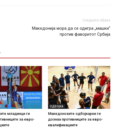
Следната објава
Македонија мора да се одигра „машки“
против фаворитот Србија
Т
ОДБОЈКА
ите младинци ги
Македонските одбојкарки ги
тивниците за евро-
дознаа противниците за евро-
циите
квалификациите