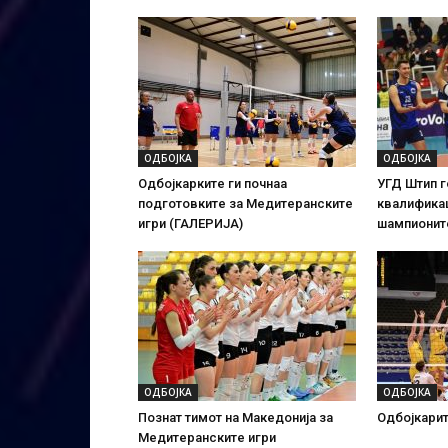
ОДБОЈКА
ОДБОЈКА
Одбојкарките ги почнаа
УГД Штип г
подготовките за Медитеранските
квалификац
игри (ГАЛЕРИЈА)
шампионит
ОДБОЈКА
ОДБОЈКА
Познат тимот на Македонија за
Одбојкарит
Медитеранските игри