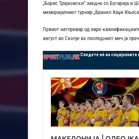
„Борис Трајковски“ заедно со Бугарија и Ш
меморијалниот турнир „Бранко Хаџи Иљоски
Првиот натпревар од евро-квалификациите 
август во Скопје во последниот меч ја преч
Следете нé на социјалните