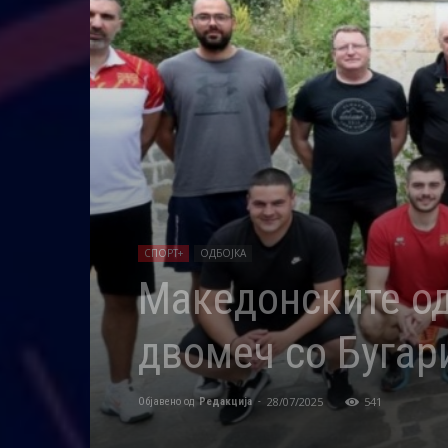
СПОРТ+
ОДБОЈКА
Македонските од
двомеч со Бугар
28/07/2025
541
Објавено од
Редакција
-