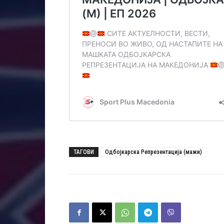
ТАГОВИ
Одбојкарска Репрезентација (мажи)