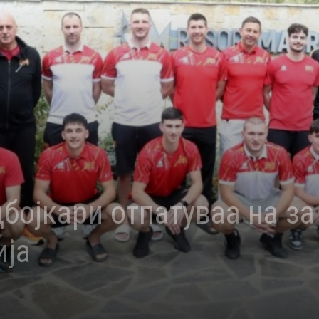
бојкари отпатуваа на за
ија