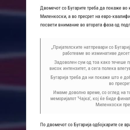
Двомечот со Бугарите треба да покаже во 
Миленкоски, а во пресрет на евро-квалифи
посвети внимание во втората фаза од под
„Пријателските натпревари со Бугариј
работевме во изминативе десет
Задоволен сум од тоа како течеше п
висок интензитет, а сега полека влег
Бугарија треба да ни покаже што е до
во пресрет
Имаме доволно време, со оглед на т
меморијалот ‘Чајка’, кој ќе биде фина
Миленкоски пре
По двомечот со Бугарија одбојкарите се вра