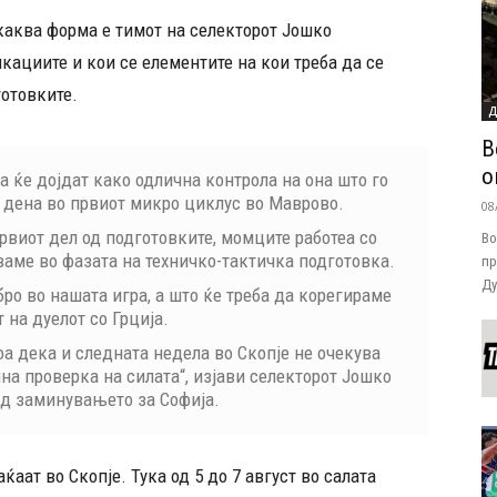
каква форма е тимот на селекторот Јошко
кациите и кои се елементите на кои треба да се
готовките.
Д
В
о
а ќе дојдат како одлична контрола на она што го
 дена во првиот микро циклус во Маврово.
08
рвиот дел од подготовките, момците работеа со
Во
уваме во фазата на техничко-тактичка подготовка.
пр
Ду
бро во нашата игра, а што ќе треба да корегираме
 на дуелот со Грција.
оа дека и следната недела во Скопје не очекува
лна проверка на силата“, изјави селекторот Јошко
д заминувањето за Софија.
ќаат во Скопје. Тука од 5 до 7 август во салата