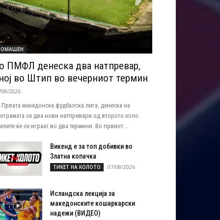
ОМАШЕН
о ПМФЛ денеска два натпревар,
ној во Штип во вечерниот термин
/08/2026
 Првата македонска фудбалска лига, денеска на
ограмата се два нови натпревари од второто коло.
елите ќе се играат во два термини. Во првиот...
Викенд е за топ добивки во
Златна копачка
07/08/2026
ТИКЕТ НА КОЛОТО
Исландска лекција за
македонските кошаркарски
надежи (ВИДЕО)