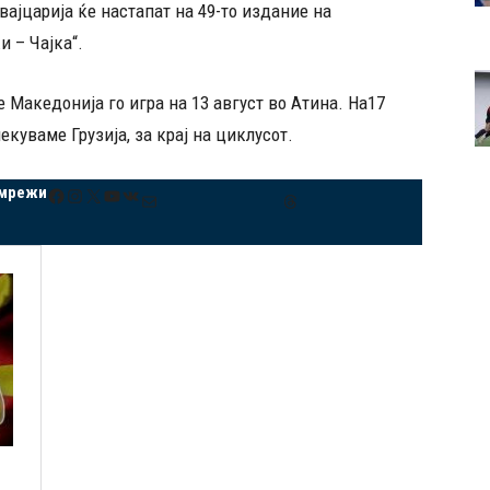
вајцарија ќе настапат на 49-то издание на
 – Чајка“.
Македонија го игра на 13 август во Атина. На17
екуваме Грузија, за крај на циклусот.
 мрежи
Facebook
Instagram
X
YouTube
VK
Mail
Threads