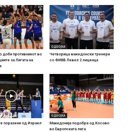
ОДБОЈКА
о доби противникот во
Четворица македонски тренери
иите за Лигата на
со ФИВБ Левел 2 лиценца
е
ОДБОЈКА
е поразени од Израел
Македонија подобра од Косово
во Европската лига