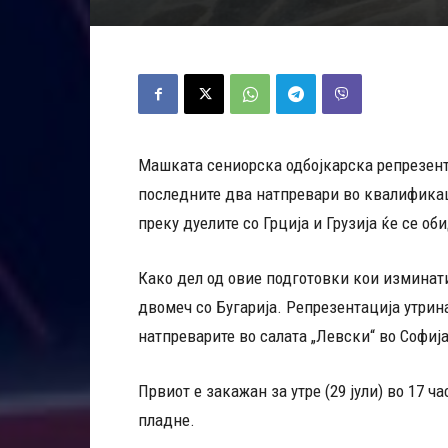
Машката сениорска одбојкарска репрезент
последните два натпревари во квалификац
преку дуелите со Грција и Грузија ќе се о
Како дел од овие подготовки кои изминати
двомеч со Бугарија. Репрезентација утрина
натпреварите во салата „Левски“ во Софија
Првиот е закажан за утре (29 јули) во 17 ча
пладне.