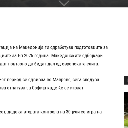
ација на Македонија ги одработува подготовките за
иите за Еп 2026 година. Македонските одбојкари
бидат повторно да бидат дел од европската елита.
от период се одвиваа во Маврово, сега следува
ва отпатува за Софија каде ќе се играат
.
сот, додека втората контрола на 30 јули се игра на