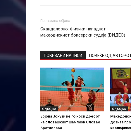
Претходна објава
Скандалозно: Физики нападнат
макеоднскиот боксерски судија (ВИДЕО)
ПОВРЗАНИ НАПИСИ
ПОВЕЌЕ ОД АВТОРО
ОДБОЈКА
ОДБОЈКА
Ерјона Јонузи ќе го носи дресот
Македонск
на словашкиот шампион Слован
дознаа про
Братислава
квалифика