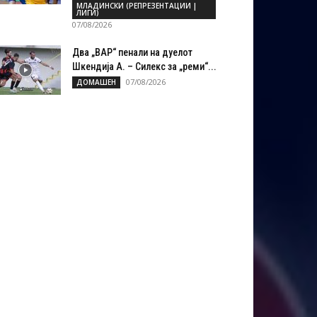
МЛАДИНСКИ (РЕПРЕЗЕНТАЦИИ |
ЛИГИ)
07/08/2026
Два „ВАР“ пенали на дуелот
Шкендија А. – Силекс за „реми“...
07/08/2026
ДОМАШЕН