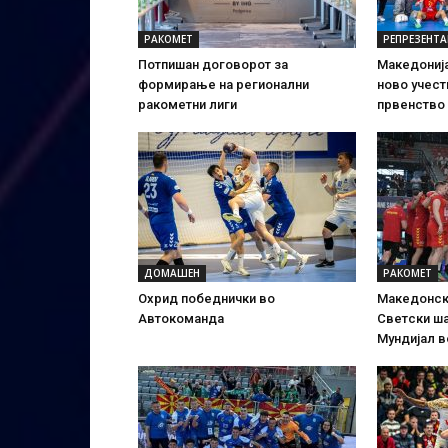
РАКОМЕТ
РЕПРЕЗЕНТА
Потпишан договорот за
Македонија
формирање на регионални
ново учест
ракометни лиги
првенство
ДОМАШЕН
РАКОМЕТ
Охрид победнички во
Македонск
Автокоманда
Светски ша
Мундијал в