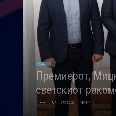
РАКОМЕТ
Премиерот, Мицк
светскиот раком
27/06/2024
544
Објавено од
Д.Т.
-