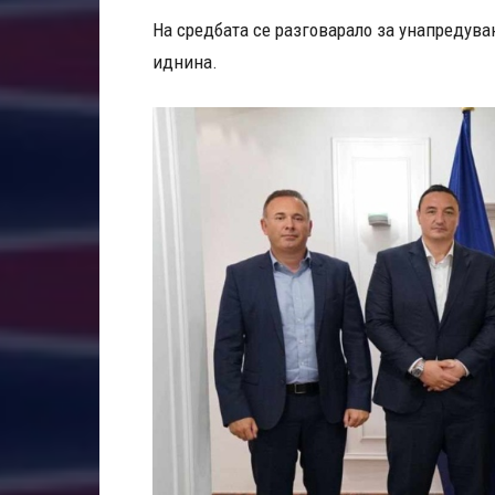
На средбата се разговарало за унапредув
иднина.