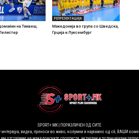
РЕПРЕЗЕНТАЦИЈА
омаќин на Тиквеш,
Македонија во група со Шведска,
.Пелистер
Грција и Луксембург
SPORT+ MK | ПОРАЗЛИЧЕН ОД СИТЕ
 интервјуа, видеа, преноси во живо, колумни и најважно од сѐ, ВАШИ коме
 им отстапиме на македонските спортисти, актуелни и потенцијални репрез