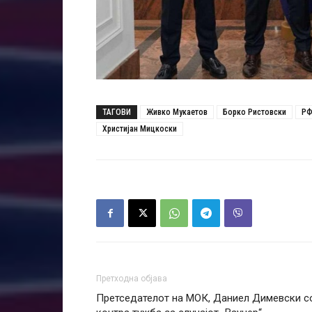
ТАГОВИ
Живко Мукаетов
Борко Ристовски
РФ
Христијан Мицкоски
Претходна објава
Претседателот на МОК, Даниел Димевски с