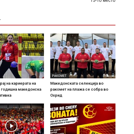
15-то место
Т
РАКОМЕТ
рај на кариерата на
Македонската селекција во
0 годишна македонска
ракомет на плажа се собра во
ативка
Охрид