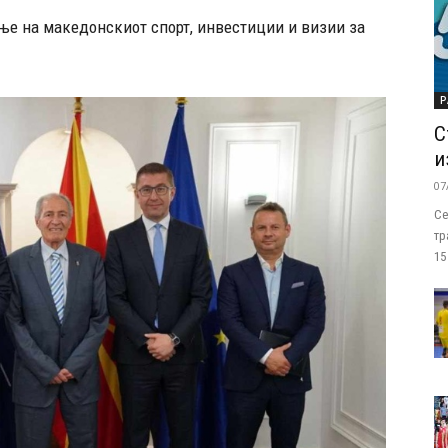
ање на македонскиот спорт, инвестиции и визии за
Р
С
и
07
Се
тр
15