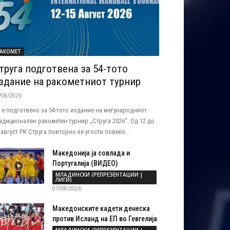
АКОМЕТ
труга подготвена за 54-тото
здание на ракометниот турнир
/08/2026
 е подготвено за 54-тото издание на меѓународниот
адиционален ракометен турнир „Струга 2026“. Од 12 до
 август РК Струга повторно ќе угости повеќе...
Македонија ја совлада и
Португалија (ВИДЕО)
МЛАДИНСКИ (РЕПРЕЗЕНТАЦИИ |
ЛИГИ)
07/08/2026
Македонските кадети денеска
против Исланд на ЕП во Гевгелија