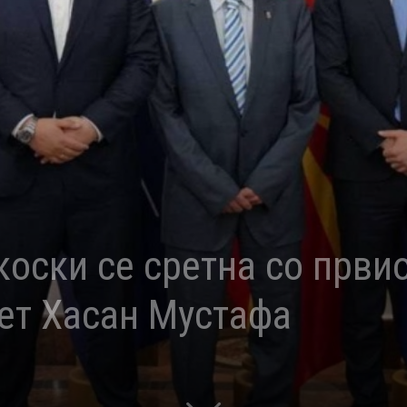
оски се сретна со првио
ет Хасан Мустафа