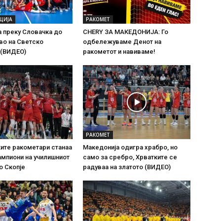
ЦИЈА
РАКОМЕТ
 преку Словачка до
CHERY ЗА МАКЕДОНИЈА: Го
во на Светско
одбележуваме Денот на
 (ВИДЕО)
ракометот и навиваме!
РАКОМЕТ
ите ракометари станаа
Македонија одигра храбро, но
мпиони на училишниот
само за сребро, Хрватките се
о Скопје
радуваа на златото (ВИДЕО)