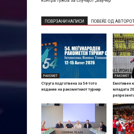
контра тужба за случајот „Ваучер“
ПОВРЗАНИ НАПИСИ
ПОВЕЌЕ ОД АВТОРО
РАКОМЕТ
РАКОМЕТ
Струга подготвена за 54-тото
Емотивен к
издание на ракометниот турнир
младата 2
репрезент