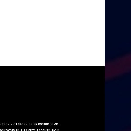
нтари и ставови за актуелни теми.
ентативци, младите таленти, но и