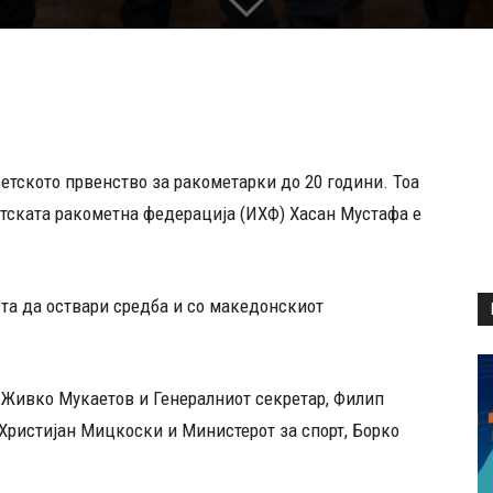
ветското првенство за ракометарки до 20 години. Тоа
етската ракометна федерација (ИХФ) Хасан Мустафа е
та да оствари средба и со македонскиот
 Живко Мукаетов и Генералниот секретар, Филип
Христијан Мицкоски и Министерот за спорт, Борко