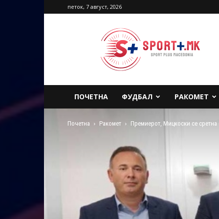
петок, 7 август, 2026
Sport
Plus
Macedonia
ПОЧЕТНА
ФУДБАЛ
РАКОМЕТ
Почетна
Ракомет
Премиерот, Мицкоски се сретна 