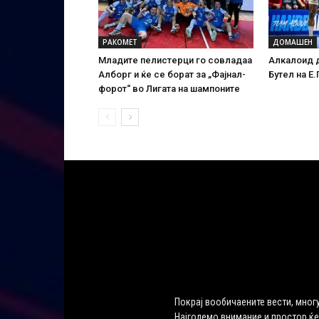
РАКОМЕТ
ДОМАШЕН
Младите пелистерци го совладаа
Алкалоид д
Алборг и ќе се борат за „Фајнал-
Бутел на Е
форот“ во Лигата на шампоните
Покрај вообичаените вести, многу
Најголемо внимание и простор ќе