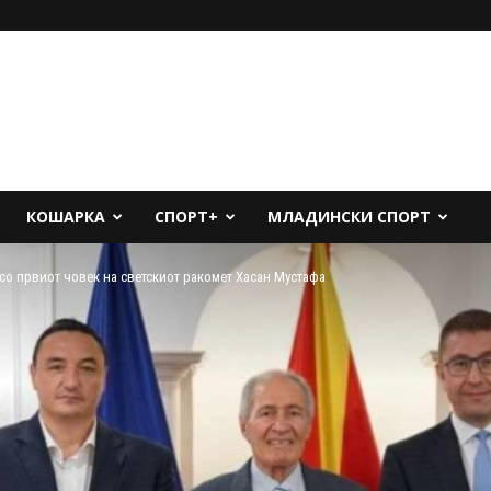
КОШАРКА
СПОРТ+
МЛАДИНСКИ СПОРТ
со првиот човек на светскиот ракомет Хасан Мустафа