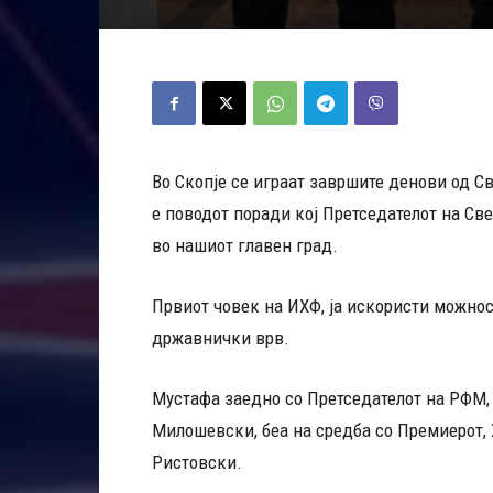
Во Скопје се играат завршите денови од С
е поводот поради кој Претседателот на Св
во нашиот главен град.
Првиот човек на ИХФ, ја искористи можнос
државнички врв.
Мустафа заедно со Претседателот на РФМ,
Милошевски, беа на средба со Премиерот, 
Ристовски.