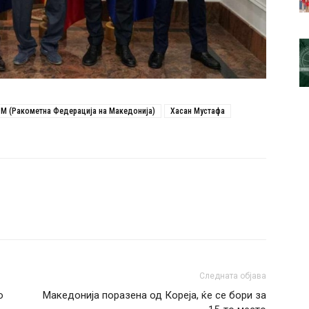
М (Ракометна Федерација на Македонија)
Хасан Мустафа
Следната објава
о
Македонија поразена од Кореја, ќе се бори за