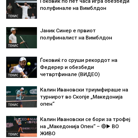
Ѓоковиќ по пет часа игра обезбеди
полуфинале на Вимблдон
ТЕНИС
Јаник Синер е првиот
полуфиналист на Вимблдон
ТЕНИС
Ѓоковиќ го сруши рекордот на
Федерер и обезбеди
четвртфинале (ВИДЕО)
ТЕНИС
Калин Ивановски триумфираше на
турнирот во Скопје „Македонија
опен“
ТЕНИС
Калин Ивановски се бори за трофеј
на „Македонија Опен“ – 🔴▶️ ВО
ЖИВО
ТЕНИС