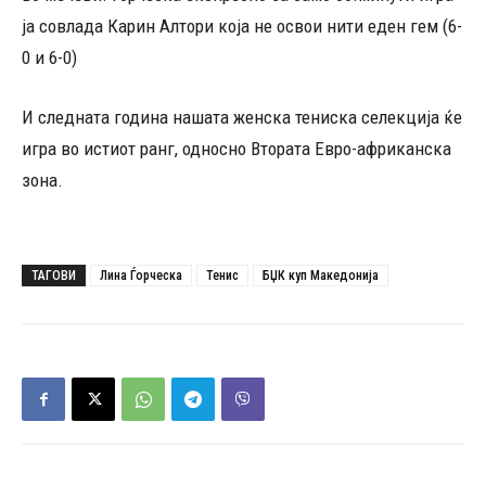
ја совлада Карин Алтори која не освои нити еден гем (6-
0 и 6-0)
И следната година нашата женска тениска селекција ќе
игра во истиот ранг, односно Втората Евро-африканска
зона.
ТАГОВИ
Лина Ѓорческа
Тенис
БЏК куп Македонија