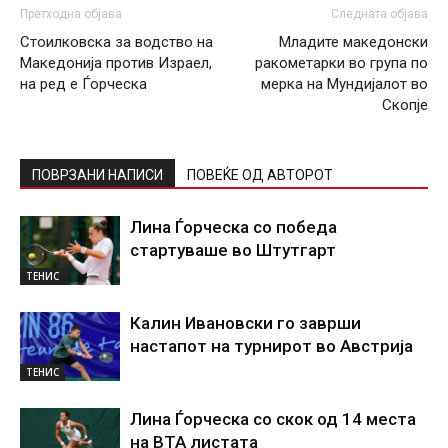
Претходна објава
Следната објава
Стоилковска за водство на
Младите македонски
Македонија против Израел,
ракометарки во група по
на ред е Ѓорческа
мерка на Мундијалот во
Скопје
ПОВРЗАНИ НАПИСИ
ПОВЕЌЕ ОД АВТОРОТ
Лина Ѓорческа со победа
стартуваше во Штутгарт
ТЕНИС
Калин Ивановски го заврши
настапот на турнирот во Австрија
ТЕНИС
Лина Ѓорческа со скок од 14 места
на ВТА листата