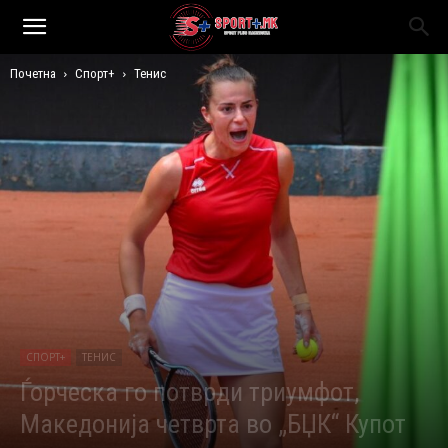
Почетна
Спорт+
Тенис
СПОРТ+
ТЕНИС
Ѓорческа го потврди триумфот,
Македонија четврта во „БЏК“ Купот