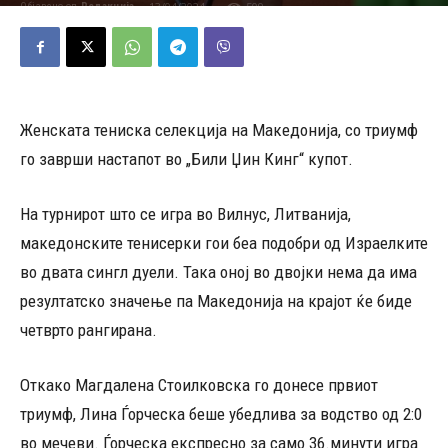
13/04/2024
509
Објавено од
Редакција
-
Женската тениска селекција на Македонија, со триумф
го заврши настапот во „Били Џин Кинг“ купот.
На турнирот што се игра во Вилнус, Литванија,
македонските тенисерки гои беа подобри од Израелките
во двата сингл дуели. Така оној во двојки нема да има
резултатско значење па Македонија на крајот ќе биде
четврто рангирана.
Откако Магдалена Стоилковска го донесе првиот
триумф, Лина Ѓорческа беше убедлива за водство од 2:0
во мечеви. Ѓорческа експресно за само 36.минути игра