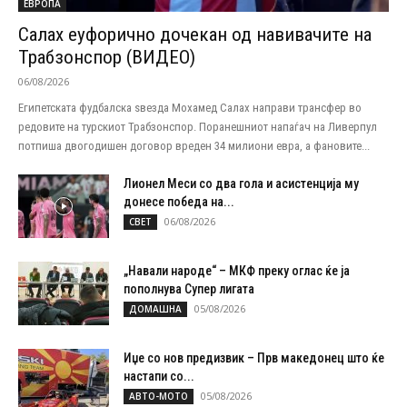
ЕВРОПА
Салах еуфорично дочекан од навивачите на
Трабзонспор (ВИДЕО)
06/08/2026
Египетската фудбалска ѕвезда Мохамед Салах направи трансфер во
редовите на турскиот Трабзонспор. Поранешниот напаѓач на Ливерпул
потпиша двогодишен договор вреден 34 милиони евра, а фановите...
Лионел Меси со два гола и асистенција му
донесе победа на...
06/08/2026
СВЕТ
„Навали народе“ – МКФ преку оглас ќе ја
пополнува Супер лигата
05/08/2026
ДОМАШНА
Иџе со нов предизвик – Прв македонец што ќе
настапи со...
05/08/2026
АВТО-МОТО