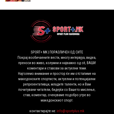
SPORT+ MK | ПОРАЗЛИЧЕН ОД СИТЕ
Покрај вообичаените вести, многу интервјуа, видеа,
преноси во живо, колумни и најважно од сѐ, ВАШИ
коментари и ставови за актуелни теми.
Најголемо внимание и простор ќе им отстапиме на
македонските спортисти, актуелни и потенцијални
репрезентативци, младите таленти, но и Вам
почитувани читатели, бидејќи со Вашето мислење,
став, коментар, очекуваме подобро утре во
македонскиот спорт.
контактирајте не:
info@sportplus.mk