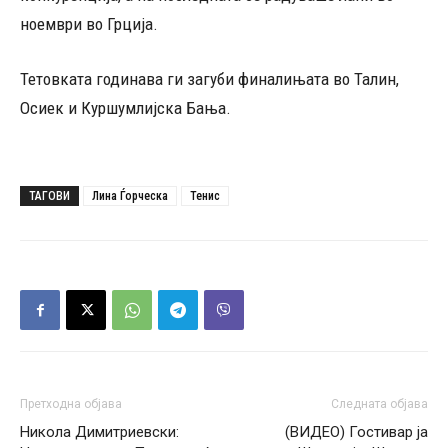
ноември во Грција.
Тетовката годинава ги загуби финалињата во Талин,
Осиек и Куршумлијска Бања.
ТАГОВИ
Лина Ѓорческа
Тенис
Претходна објава
Следната објава
Никола Димитриевски:
(ВИДЕО) Гостивар ја