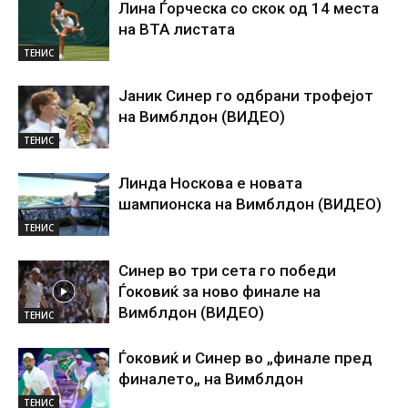
Лина Ѓорческа со скок од 14 места
на ВТА листата
ТЕНИС
Јаник Синер го одбрани трофејот
на Вимблдон (ВИДЕО)
ТЕНИС
Линда Носкова е новата
шампионска на Вимблдон (ВИДЕО)
ТЕНИС
Синер во три сета го победи
Ѓоковиќ за ново финале на
Вимблдон (ВИДЕО)
ТЕНИС
Ѓоковиќ и Синер во „финале пред
финалето„ на Вимблдон
ТЕНИС