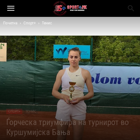
Почетна
Спорт+
Тенис
СПОРТ+
ТЕНИС
Ѓорческа триумфира на турнирот во
Куршумијска Бања