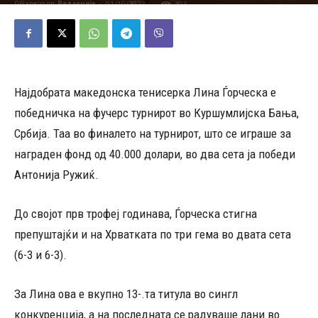
01/10/2023
493
Објавено од
Редакција
-
Најдобрата македонска тенисерка Лина Ѓорческа е
победничка на фучерс турнирот во Куршумлијска Бања,
Србија. Таа во финалето на турнирот, што се играше за
награден фонд од 40.000 долари, во два сета ја победи
Антонија Ружиќ.
До својот прв трофеј годинава, Ѓорческа стигна
препуштајќи и на Хрватката по три гема во двата сета
(6-3 и 6-3).
За Лина ова е вкупно 13-.та титула во сингл
конкуренција, а на последната се радуваше лани во