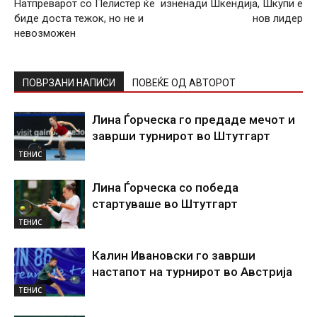
Натпреварот со Пелистер ќе
изненади Шкендија, Шкупи е
биде доста тежок, но не и
нов лидер
невозможен
ПОВРЗАНИ НАПИСИ
ПОВЕЌЕ ОД АВТОРОТ
Лина Ѓорческа го предаде мечот и
заврши турнирот во Штутгарт
ТЕНИС
Лина Ѓорческа со победа
стартуваше во Штутгарт
ТЕНИС
Калин Ивановски го заврши
настапот на турнирот во Австрија
ТЕНИС