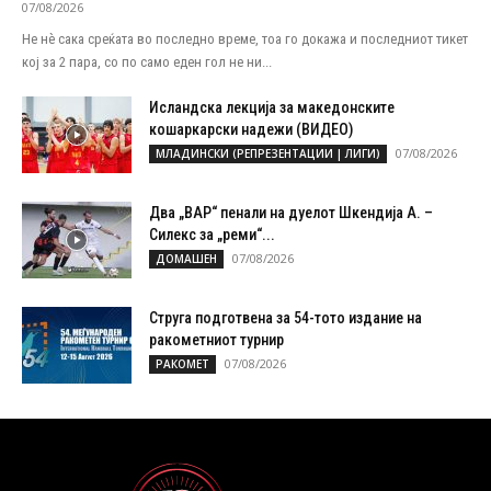
07/08/2026
Не нѐ сака среќата во последно време, тоа го докажа и последниот тикет
кој за 2 пара, со по само еден гол не ни...
Исландска лекција за македонските
кошаркарски надежи (ВИДЕО)
07/08/2026
МЛАДИНСКИ (РЕПРЕЗЕНТАЦИИ | ЛИГИ)
Два „ВАР“ пенали на дуелот Шкендија А. –
Силекс за „реми“...
07/08/2026
ДОМАШЕН
Струга подготвена за 54-тото издание на
ракометниот турнир
07/08/2026
РАКОМЕТ