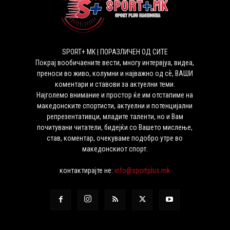
SPORT+ MK | ПОРАЗЛИЧЕН ОД СИТЕ
Покрај вообичаените вести, многу интервјуа, видеа,
преноси во живо, колумни и најважно од сѐ, ВАШИ
коментари и ставови за актуелни теми.
Најголемо внимание и простор ќе им отстапиме на
македонските спортисти, актуелни и потенцијални
репрезентативци, младите таленти, но и Вам
почитувани читатели, бидејќи со Вашето мислење,
став, коментар, очекуваме подобро утре во
македонскиот спорт.
контактирајте не:
info@sportplus.mk