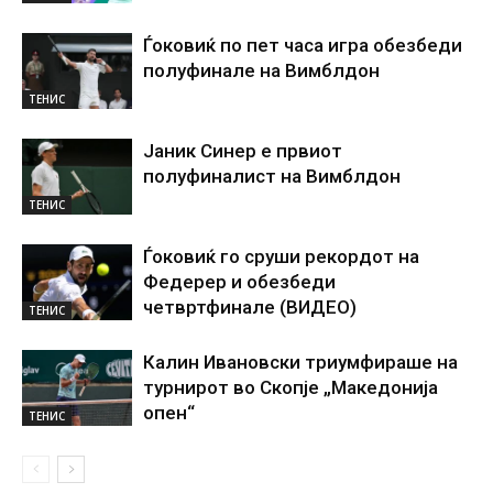
Ѓоковиќ по пет часа игра обезбеди
полуфинале на Вимблдон
ТЕНИС
Јаник Синер е првиот
полуфиналист на Вимблдон
ТЕНИС
Ѓоковиќ го сруши рекордот на
Федерер и обезбеди
четвртфинале (ВИДЕО)
ТЕНИС
Калин Ивановски триумфираше на
турнирот во Скопје „Македонија
опен“
ТЕНИС