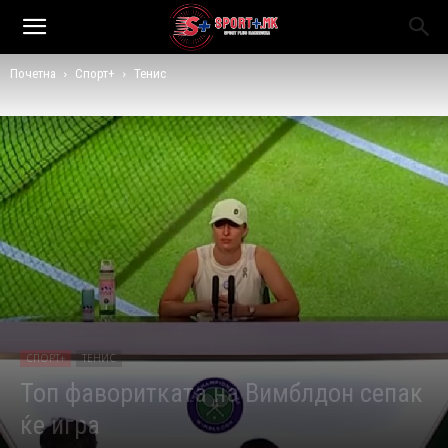
Почетна
Спорт+
Тенис
СПОРТ+
ТЕНИС
Топ фаворитката на Вимблдон сепак
ќе игра