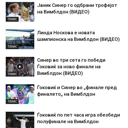
Јаник Синер го одбрани трофејот
на Вимблдон (ВИДЕО)
ТЕНИС
Линда Носкова е новата
шампионска на Вимблдон (ВИДЕО)
ТЕНИС
Синер во три сета го победи
Ѓоковиќ за ново финале на
Вимблдон (ВИДЕО)
ТЕНИС
Ѓоковиќ и Синер во „финале пред
финалето„ на Вимблдон
ТЕНИС
Ѓоковиќ по пет часа игра обезбеди
полуфинале на Вимблдон