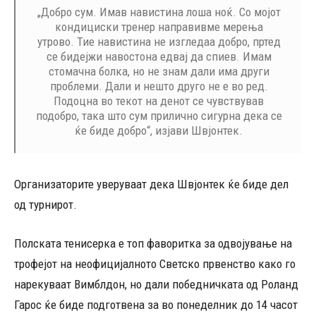
„Добро сум. Имав навистина лоша ноќ. Со мојот
кондициски тренер направивме мерења
утрово. Тие навистина не изгледаа добро, пртед
се бидејжи навостона едвај да спиев. Имам
стомачна болка, но не знам дали има други
проблеми. Дали и нешто друго не е во ред.
Подоцна во текот на денот се чувствував
подобро, така што сум прилично сигурна дека се
ќе биде добро“, изјави Швјонтек.
Организаторите уверуваат дека Швјонтек ќе биде дел
од турнирот.
Полската тенисерка е топ фаворитка за одвојување на
трофејот на неофицијалното Светско првенство како го
нарекуваат Вимблдон, но дали победничката од Роланд
Гарос ќе биде подготвена за во понеделник до 14 часот