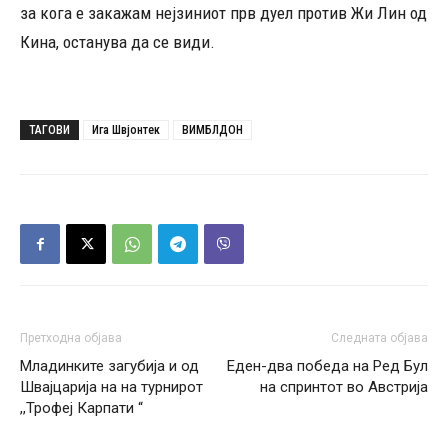
за кога е закажам нејзиниот прв дуел против Жи Лин од
Кина, останува да се види.
ТАГОВИ
Ига Швјонтек
ВИМБЛДОН
Претходна објава
Следната објава
Младинките загубија и од
Еден-два победа на Ред Бул
Швајцарија на на турнирот
на спринтот во Австрија
,,Трофеј Карпати “