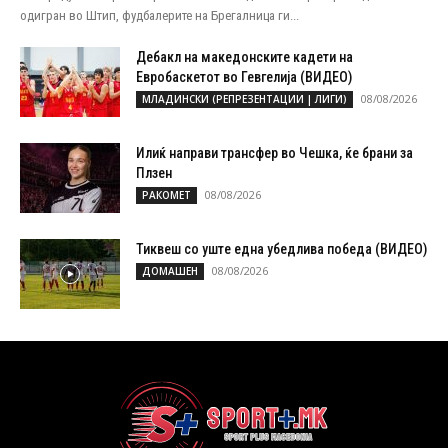
одигран во Штип, фудбалерите на Брегалница ги...
Дебакл на македонските кадети на
Евробаскетот во Гевгелија (ВИДЕО)
08/08/2026
МЛАДИНСКИ (РЕПРЕЗЕНТАЦИИ | ЛИГИ)
Илиќ направи трансфер во Чешка, ќе брани за
Плзен
08/08/2026
РАКОМЕТ
Тиквеш со уште една убедлива победа (ВИДЕО)
08/08/2026
ДОМАШЕН