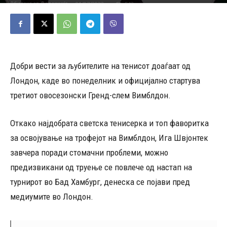
01/07/2023
543
Објавено од
Редакција
-
Добри вести за љубителите на тенисот доаѓаат од
Лондон, каде во понеделник и официјално стартува
третиот овосезонски Гренд-слем Вимблдон.
Откако најдобрата светска тенисерка и топ фаворитка
за освојување на трофејот на Вимблдон, Ига Швјонтек
завчера поради стомачни проблеми, можно
предизвикани од труење се повлече од настап на
турнирот во Бад Хамбург, денеска се појави пред
медиумите во Лондон.