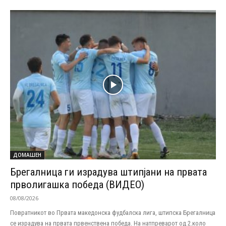
ДОМАШЕН
Брегалница ги израдува штипјани на првата
прволигашка победа (ВИДЕО)
08/08/2026
Повратникот во Првата македонска фудбалска лига, штипска Брегалница
се израдува на првата првенствена победа. На натпреварот од 2.коло