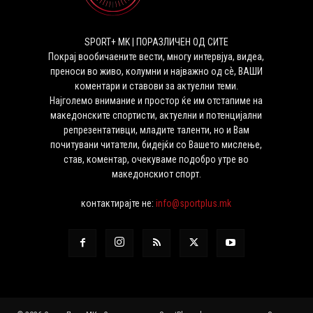
SPORT+ MK | ПОРАЗЛИЧЕН ОД СИТЕ
Покрај вообичаените вести, многу интервјуа, видеа,
преноси во живо, колумни и најважно од сѐ, ВАШИ
коментари и ставови за актуелни теми.
Најголемо внимание и простор ќе им отстапиме на
македонските спортисти, актуелни и потенцијални
репрезентативци, младите таленти, но и Вам
почитувани читатели, бидејќи со Вашето мислење,
став, коментар, очекуваме подобро утре во
македонскиот спорт.
контактирајте не:
info@sportplus.mk