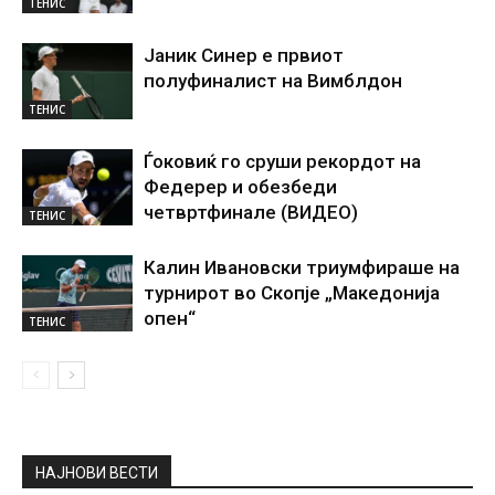
ТЕНИС
Јаник Синер е првиот
полуфиналист на Вимблдон
ТЕНИС
Ѓоковиќ го сруши рекордот на
Федерер и обезбеди
четвртфинале (ВИДЕО)
ТЕНИС
Калин Ивановски триумфираше на
турнирот во Скопје „Македонија
опен“
ТЕНИС
НАЈНОВИ ВЕСТИ