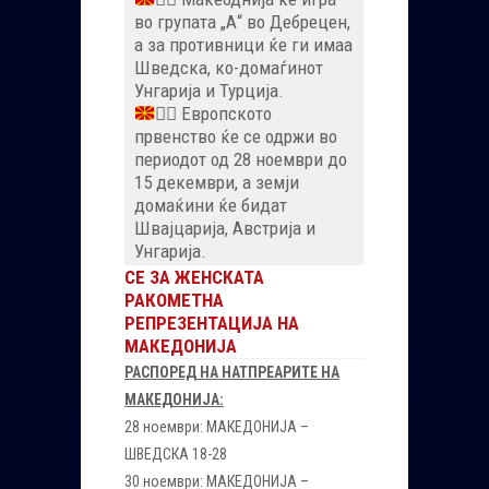
во групата „А“ во Дебрецен,
а за противници ќе ги имаа
Шведска, ко-домаѓинот
Унгарија и Турција.
🤾‍♀️
Европското
првенство ќе се одржи во
периодот од 28 ноември до
15 декември, а земји
домаќини ќе бидат
Швајцарија, Австрија и
Унгарија.
СЕ ЗА ЖЕНСКАТА
РАКОМЕТНА
РЕПРЕЗЕНТАЦИЈА НА
МАКЕДОНИЈА
РАСПОРЕД НА НАТПРЕАРИТЕ НА
МАКЕДОНИЈА:
28 ноември: МАКЕДОНИЈА –
ШВЕДСКА 18-28
30 ноември: МАКЕДОНИЈА –