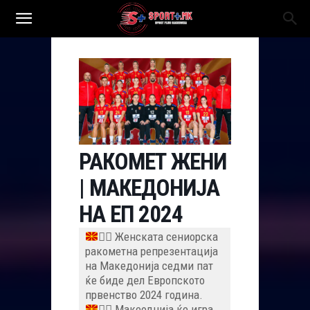
РАКОМЕТ ЖЕНИ
| МАКЕДОНИЈА
НА ЕП 2024
🤾‍♀️
Женската сениорска
ракометна репрезентација
на Македонија седми пат
ќе биде дел Европското
првенство 2024 година.
🤾‍♀️
Макеоднија ќе игра