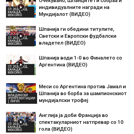
Очекувано, Шпанците ги собраа и
индивидуалните награди на
СП 2026 САД,
КАНАДА,
Мундијалот (ВИДЕО)
МЕКСИКО
Шпанија ги обедини титулите,
Светски и Европски фудбалски
СП 2026 САД,
КАНАДА,
владетел (ВИДЕО)
МЕКСИКО
Шпанија води 1-0 во Финалето со
Аргентина (ВИДЕО)
СП 2026 САД,
КАНАДА,
МЕКСИКО
Меси со Аргентина против Јамал и
Шпанија во борба за шампионскиот
МЛАДИНСКИ
(РЕПРЕЗЕНТАЦИИ
мундијалски трофеј
| ЛИГИ)
Англија ја доби Франција во
спектакуларниот натпревар со 10
СП 2026 САД,
КАНАДА,
гола (ВИДЕО)
МЕКСИКО