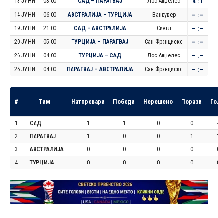
13 ЈУНИ
03:00
САД – ПАРАГВАЈ
Лос Анџелес
4 : 1
14 ЈУНИ
06:00
АВСТРАЛИЈА – ТУРЦИЈА
Ванкувер
– : –
19 ЈУНИ
21:00
САД – АВСТРАЛИЈА
Сиетл
– : –
20 ЈУНИ
05:00
ТУРЦИЈА – ПАРАГВАЈ
Сан Франциско
– : –
26 ЈУНИ
04:00
ТУРЦИЈА – САД
Лос Анџелес
– : –
26 ЈУНИ
04:00
ПАРАГВАЈ – АВСТРАЛИЈА
Сан Франциско
– : –
#
Тим
Натпревари
Победи
Нерешено
Порази
Го
1
САД
1
1
0
0
2
ПАРАГВАЈ
1
0
0
1
3
АВСТРАЛИЈА
0
0
0
0
4
ТУРЦИЈА
0
0
0
0