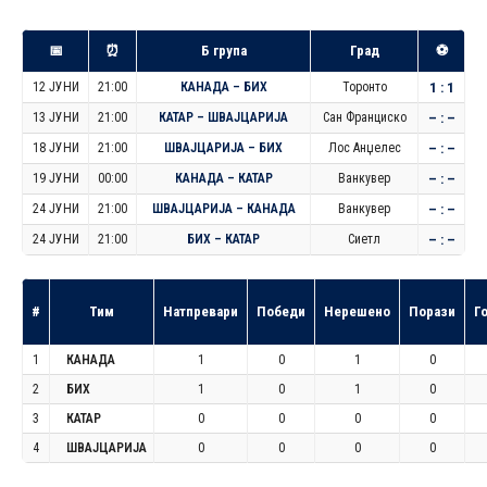
📅
⏰
Б група
Град
⚽
12 ЈУНИ
21:00
КАНАДА – БИХ
Торонто
1 : 1
13 ЈУНИ
21:00
КАТАР – ШВАЈЦАРИЈА
Сан Франциско
– : –
18 ЈУНИ
21:00
ШВАЈЦАРИЈА – БИХ
Лос Анџелес
– : –
19 ЈУНИ
00:00
КАНАДА – КАТАР
Ванкувер
– : –
24 ЈУНИ
21:00
ШВАЈЦАРИЈА – КАНАДА
Ванкувер
– : –
24 ЈУНИ
21:00
БИХ – КАТАР
Сиетл
– : –
#
Тим
Натпревари
Победи
Нерешено
Порази
Г
1
КАНАДА
1
0
1
0
2
БИХ
1
0
1
0
3
КАТАР
0
0
0
0
4
ШВАЈЦАРИЈА
0
0
0
0