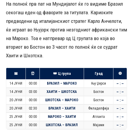
На полноќ прв пат на Мундијалот ќе го видиме Бразил
секогаш еден од фаворите за титулата. Кариоките
предводени од италијанскиот стратег Карло Анчелоти,
ќе играат во Њујорк против незгодниот африкански тим
на Мароко. Тоа е натпревар од Ц групата во која во
вториот во Бостон во 3 часот по полноќ ќе се судрат
Хаити и Шкотска.
📅
⏰
👑 Ц група
Град
⚽
14 ЈУНИ
00:00
БРАЗИЛ – МАРОКО
Њу Џерси
– : –
14 ЈУНИ
03:00
ХАИТИ – ШКОТСКА
Бостон
– : –
20 ЈУНИ
00:00
ШКОТСКА – МАРОКО
Бостон
– : –
20 ЈУНИ
02:30
БРАЗИЛ – ХАИТИ
Филаделфија
– : –
25 ЈУНИ
00:00
МАРОКО – ХАИТИ
Атланта
– : –
25 ЈУНИ
00:00
ШКОТСКА – БРАЗИЛ
Мајами
– : –