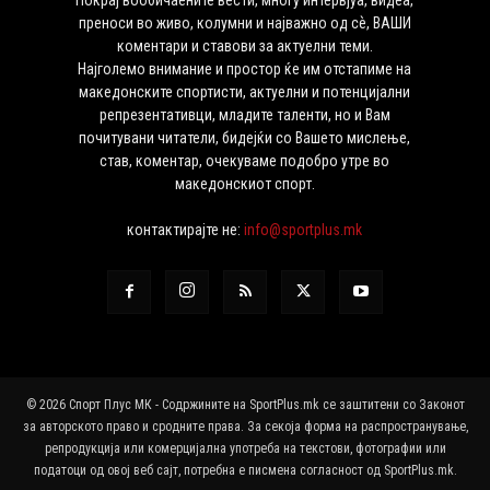
преноси во живо, колумни и најважно од сѐ, ВАШИ
коментари и ставови за актуелни теми.
Најголемо внимание и простор ќе им отстапиме на
македонските спортисти, актуелни и потенцијални
репрезентативци, младите таленти, но и Вам
почитувани читатели, бидејќи со Вашето мислење,
став, коментар, очекуваме подобро утре во
македонскиот спорт.
контактирајте не:
info@sportplus.mk
© 2026 Спорт Плус МК - Содржините на SportPlus.mk се заштитени со Законот
за авторското право и сродните права. За секоја форма на распространување,
репродукција или комерцијална употреба на текстови, фотографии или
податоци од овој веб сајт, потребна е писмена согласност од SportPlus.mk.