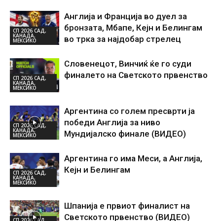
Англија и Франција во дуел за
бронзата, Мбапе, Кејн и Белингам
СП 2026 САД,
КАНАДА,
во трка за најдобар стрелец
МЕКСИКО
Словенецот, Винчиќ ќе го суди
финалето на Светското првенство
СП 2026 САД,
КАНАДА,
МЕКСИКО
Аргентина со голем пресврти ја
победи Англија за ниво
СП 2026 САД,
КАНАДА,
Мундијалско финале (ВИДЕО)
МЕКСИКО
Аргентина го има Меси, а Англија,
Кејн и Белингам
СП 2026 САД,
КАНАДА,
МЕКСИКО
Шпанија е првиот финалист на
Светското првенство (ВИДЕО)
СП 2026 САД,