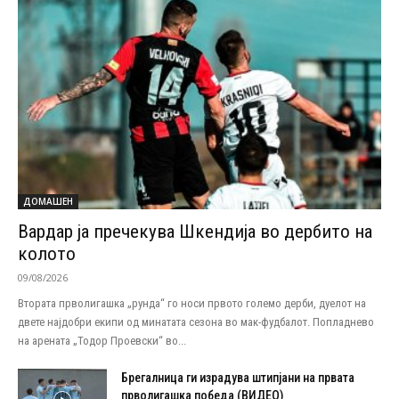
ДОМАШЕН
Вардар ја пречекува Шкендија во дербито на
колото
09/08/2026
Втората прволигашка „рунда“ го носи првото големо дерби, дуелот на
двете најдобри екипи од минатата сезона во мак-фудбалот. Попладнево
на арената „Тодор Проевски“ во...
Брегалница ги израдува штипјани на првата
прволигашка победа (ВИДЕО)