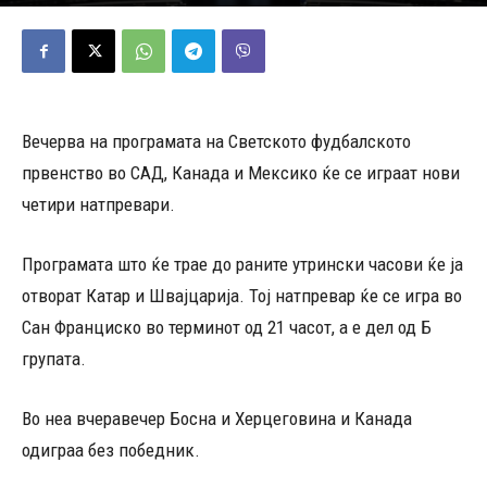
13/06/2026
478
Објавено од
Д.Т.
-
Вечерва на програмата на Светското фудбалското
првенство во САД, Канада и Мексико ќе се играат нови
четири натпревари.
Програмата што ќе трае до раните утрински часови ќе ја
отворат Катар и Швајцарија. Тој натпревар ќе се игра во
Сан Франциско во терминот од 21 часот, а е дел од Б
групата.
Во неа вчеравечер Босна и Херцеговина и Канада
одиграа без победник.