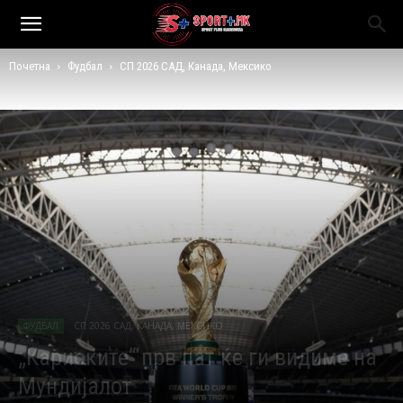
Почетна
Фудбал
СП 2026 САД, Канада, Мексико
ФУДБАЛ
СП 2026 САД, КАНАДА, МЕКСИКО
„Кариоките“ прв пат ќе ги видиме на
Мундијалот