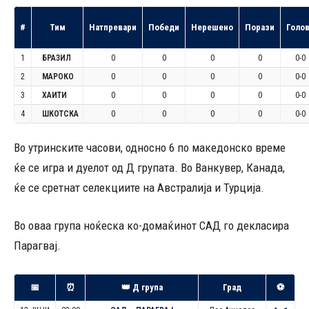
#
Тим
Натпревари
Победи
Нерешено
Порази
Голо
1
БРАЗИЛ
0
0
0
0
0-0
2
МАРОКО
0
0
0
0
0-0
3
ХАИТИ
0
0
0
0
0-0
4
ШКОТСКА
0
0
0
0
0-0
Во утринските часови, односно 6 по македонско време
ќе се игра и дуелот од Д групата. Во Ванкувер, Канада,
ќе се сретнат селекциите на Австралија и Турција.
Во оваа група ноќеска ко-домаќинот САД го декласира
Парагвај.
📅
⏰
👑 Д група
Град
⚽