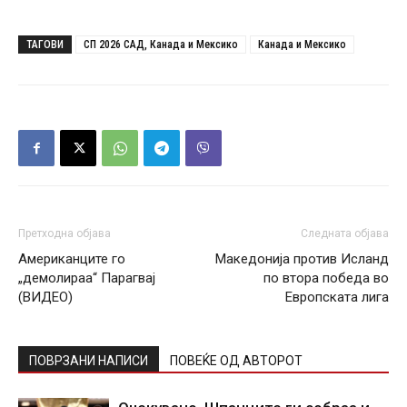
ТАГОВИ
СП 2026 САД, Канада и Мексико
Канада и Мексико
Претходна објава
Следната објава
Американците го
Македонија против Исланд
„демолираа“ Парагвај
по втора победа во
(ВИДЕО)
Европската лига
ПОВРЗАНИ НАПИСИ
ПОВЕЌЕ ОД АВТОРОТ