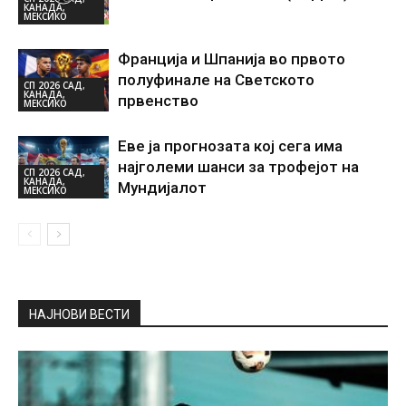
КАНАДА,
МЕКСИКО
Франција и Шпанија во првото
полуфинале на Светското
СП 2026 САД,
КАНАДА,
првенство
МЕКСИКО
Еве ја прогнозата кој сега има
најголеми шанси за трофејот на
СП 2026 САД,
КАНАДА,
Мундијалот
МЕКСИКО
НАЈНОВИ ВЕСТИ