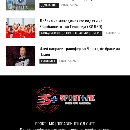
08/08/2026
ДОМАШЕН
Дебакл на македонските кадети на
Евробаскетот во Гевгелија (ВИДЕО)
08/08/2026
МЛАДИНСКИ (РЕПРЕЗЕНТАЦИИ | ЛИГИ)
Илиќ направи трансфер во Чешка, ќе брани за
Плзен
08/08/2026
РАКОМЕТ
SPORT+ MK | ПОРАЗЛИЧЕН ОД СИТЕ
Покрај вообичаените вести, многу интервјуа, видеа,