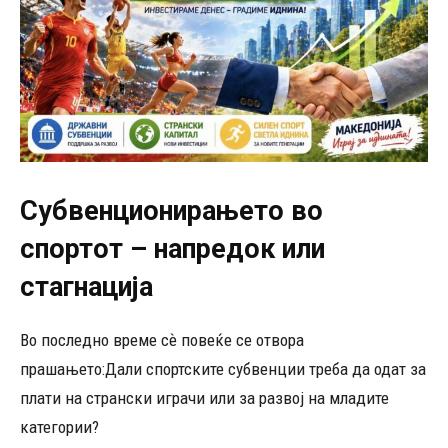
Субвенционирањето во
спортот – напредок или
стагнација
Во последно време сѐ повеќе се отвора
прашањето:Дали спортските субвенции треба да одат за
плати на странски играчи или за развој на младите
категории?