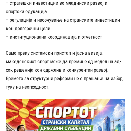
– стратешки инвестиции во младински развој и
спортска едукација
– регулација и насочување на странските инвестиции
кон долгорочни цели
– институционална координација и отчетност
Само преку системски пристап и јасна визија,
македонскиот спорт може да премине од модел на ад-
хок решенија кон одржлив и конкурентен развој.
Времето за структурни реформи не е прашање на избор,
туку на неопходност.