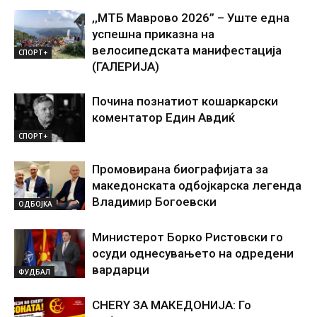
,,МТБ Маврово 2026” – Уште една
успешна приказна на
велосипедската манифестација
СПОРТ+
(ГАЛЕРИЈА)
Почина познатиот кошаркарски
коментатор Един Авдиќ
СПОРТ+
Промовирана биографијата за
македонската одбојкарска легенда
Владимир Богоевски
ОДБОЈКА
Министерот Борко Ристовски го
осуди однесувањето на одредени
вардарци
ФУДБАЛ
CHERY ЗА МАКЕДОНИЈА: Го