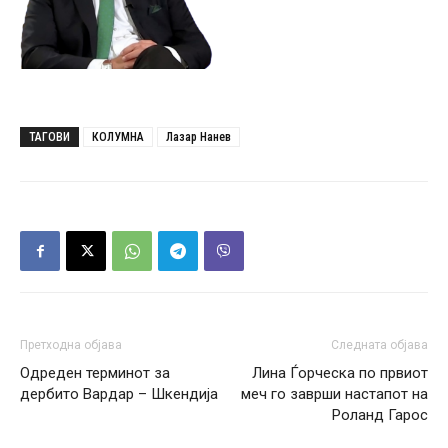
ТАГОВИ
КОЛУМНА
Лазар Нанев
Претходна објава
Следната објава
Одреден терминот за
Лина Ѓорческа по првиот
дербито Вардар – Шкендија
меч го заврши настапот на
Роланд Гарос