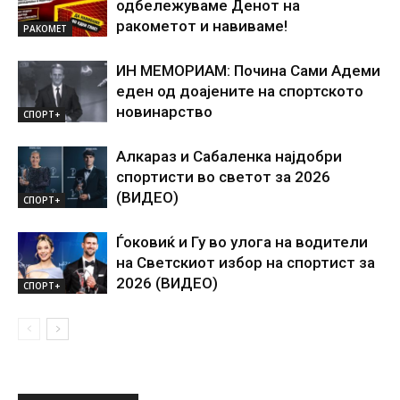
одбележуваме Денот на
ракометот и навиваме!
РАКОМЕТ
ИН МЕМОРИАМ: Почина Сами Адеми
еден од доајените на спортското
новинарство
СПОРТ+
Алкараз и Сабаленка најдобри
спортисти во светот за 2026
(ВИДЕО)
СПОРТ+
Ѓоковиќ и Гу во улога на водители
на Светскиот избор на спортист за
2026 (ВИДЕО)
СПОРТ+