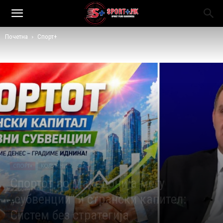
Почетна
Спорт+
СПОРТ+
КОЛУМНИ
Спортот во Македонија меѓу
„субвенции“ и странски капител:
Систем без стратегија