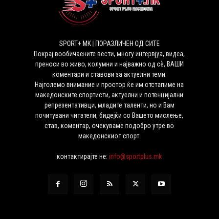
SPORT+ MK | ПОРАЗЛИЧЕН ОД СИТЕ
Покрај вообичаените вести, многу интервјуа, видеа,
преноси во живо, колумни и најважно од сѐ, ВАШИ
коментари и ставови за актуелни теми.
Најголемо внимание и простор ќе им отстапиме на
македонските спортисти, актуелни и потенцијални
репрезентативци, младите таленти, но и Вам
почитувани читатели, бидејќи со Вашето мислење,
став, коментар, очекуваме подобро утре во
македонскиот спорт.
контактирајте не:
info@sportplus.mk