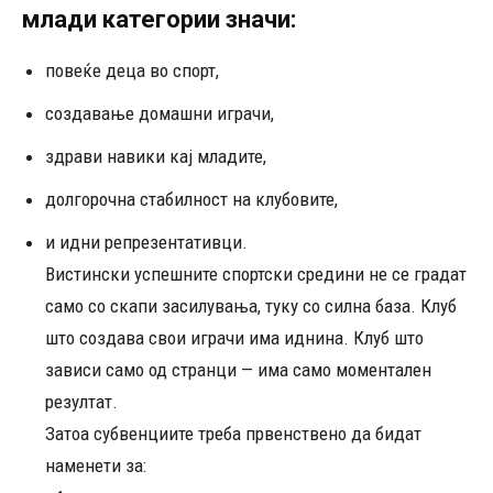
млади категории значи:
повеќе деца во спорт,
создавање домашни играчи,
здрави навики кај младите,
долгорочна стабилност на клубовите,
и идни репрезентативци.
Вистински успешните спортски средини не се градат
само со скапи засилувања, туку со силна база. Клуб
што создава свои играчи има иднина. Клуб што
зависи само од странци — има само моментален
резултат.
Затоа субвенциите треба првенствено да бидат
наменети за: