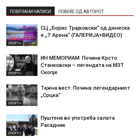
ПОВРЗАНИ НАПИСИ
ПОВЕЌЕ ОД АВТОРОТ
СЦ „Борис Трајковски“ од денеска
е „Т Арена“ (ГАЛЕРИЈА+ВИДЕО)
СПОРТ+
ИН МЕМОРИАМ: Почина Крсто
Станковски – легендата на МЗТ
Скопје
СПОРТ+
Тажна вест: Почина легендарниот
„Срцка“
СПОРТ+
Пуштена во употреба салата
Расадник
СПОРТ+