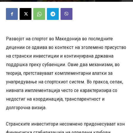
18/05/2026
975
Објавено од
Редакција
-
Развојот на спортот во Македонија во последните
децении се одвива во контекст на зголемено присуство
на странски инвестиции и континуирана државна
поддршка преку субвенции. Овие два механизми, во
теорија, претставуваат комплементарни алатки за
унапредување на спортскиот систем. Во пракса, сепак,
нивната имплементација често се карактеризира со
недостиг на координација, транспарентност и
долгорочна визија.
Странските инвеститори несомнено придонесуваат кон
финансиска стабилизација на одредени клубови,