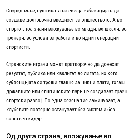
Според мене, суштината на секоја субвенција е да
создаде долгорочна вредност за општеството. А во
спортот, тоа значи вложување во млади, во школи, во
тренери, во услови за работа и во идни генерации
спортисти.
Странските играчи можат краткорочно да донесат
резултат, публика или квалитет во лигата, но кога
субвенцијата се троши главно за нивни плати, тогаш
државните или општинските пари не создаваат траен
спортски развој. По една сезона тие заминуваат, а
клубовите повторно остануваат без систем и без
сопствен кадар.
Од друга страна, вложување во