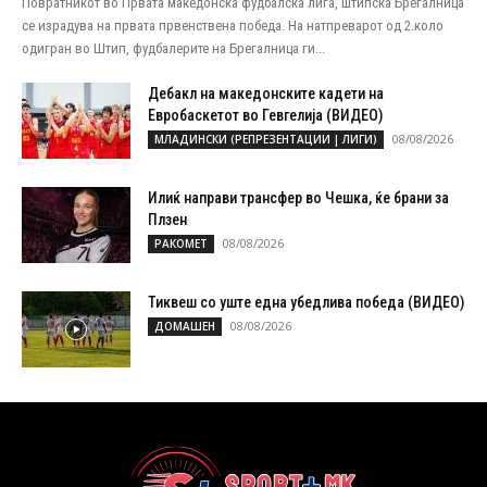
Повратникот во Првата македонска фудбалска лига, штипска Брегалница
се израдува на првата првенствена победа. На натпреварот од 2.коло
одигран во Штип, фудбалерите на Брегалница ги...
Дебакл на македонските кадети на
Евробаскетот во Гевгелија (ВИДЕО)
08/08/2026
МЛАДИНСКИ (РЕПРЕЗЕНТАЦИИ | ЛИГИ)
Илиќ направи трансфер во Чешка, ќе брани за
Плзен
08/08/2026
РАКОМЕТ
Тиквеш со уште една убедлива победа (ВИДЕО)
08/08/2026
ДОМАШЕН