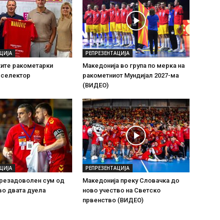
ЦИЈА
РЕПРЕЗЕНТАЦИЈА
ите ракометарки
Македонија во група по мерка на
 селектор
ракометниот Мундијал 2027-ма
(ВИДЕО)
ЦИЈА
РЕПРЕЗЕНТАЦИЈА
Презадоволен сум од
Македонија преку Словачка до
во двата дуела
ново учество на Светско
првенство (ВИДЕО)