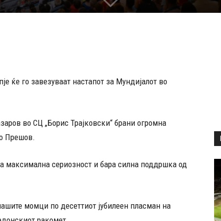
е ќе го завезуваат настапот за Мундијалот во
заров во СЦ „Борис Трајковски“ брани огромна
во Прешов.
а максимална сериозност и бара силна поддршка од
ашите момци по десеттиот јубилеен пласман на
едонскиот ракомет.