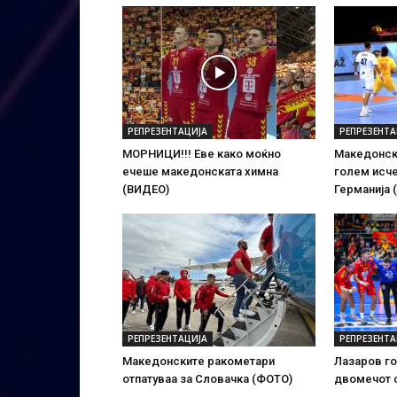
РЕПРЕЗЕНТАЦИЈА
РЕПРЕЗЕНТА
МОРНИЦИ!!! Еве како моќно
Македонск
ечеше македонската химна
голем исче
(ВИДЕО)
Германија 
РЕПРЕЗЕНТАЦИЈА
РЕПРЕЗЕНТА
Македонските ракометари
Лазаров го
отпатуваа за Словачка (ФОТО)
двомечот 