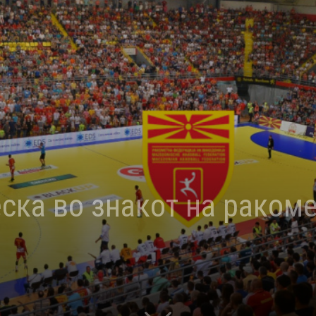
ска во знакот на ракоме