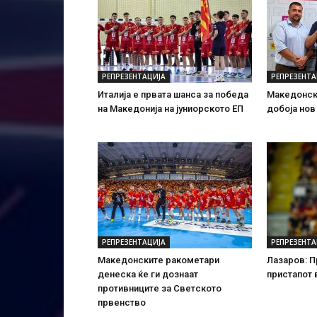
РЕПРЕЗЕНТАЦИЈА
РЕПРЕЗЕНТА
Италија е првата шанса за победа
Македонск
на Македонија на јуниорското ЕП
добоја нов
РЕПРЕЗЕНТАЦИЈА
РЕПРЕЗЕНТА
Македонските ракометари
Лазаров: 
денеска ќе ги дознаат
пристапот 
противниците за Светското
првенство