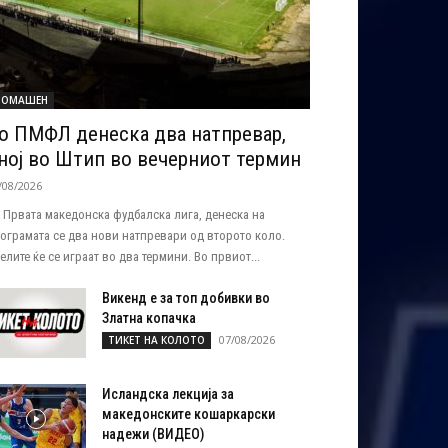
ОМАШЕН
о ПМФЛ денеска два натпревар,
ној во Штип во вечерниот термин
/08/2026
 Првата македонска фудбалска лига, денеска на
ограмата се два нови натпревари од второто коло.
елите ќе се играат во два термини. Во првиот...
Викенд е за топ добивки во
Златна копачка
07/08/2026
ТИКЕТ НА КОЛОТО
Исландска лекција за
македонските кошаркарски
надежи (ВИДЕО)