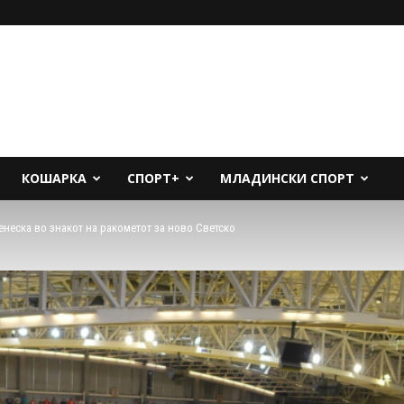
КОШАРКА
СПОРТ+
МЛАДИНСКИ СПОРТ
енеска во знакот на ракометот за ново Светско