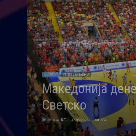
РАКОМЕТ
РЕПРЕЗЕНТАЦИЈА
Македонија дене
Светско
17/05/2026
554
Објавено од
Д.Т.
-