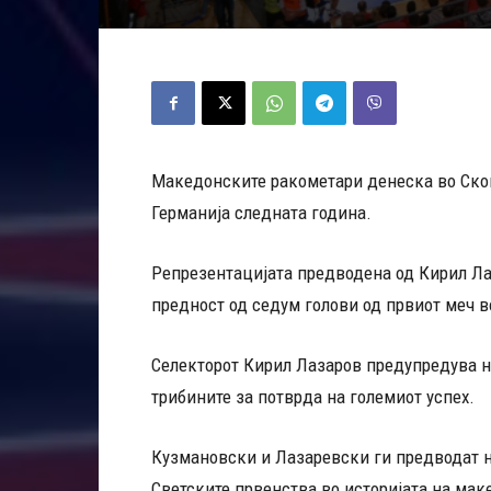
Македонските ракометари денеска во Скопј
Германија следната година.
Репрезентацијата предводена од Кирил Ла
предност од седум голови од првиот меч 
Селекторот Кирил Лазаров предупредува н
трибините за потврда на големиот успех.
Кузмановски и Лазаревски ги предводат н
Светските првенства во историјата на мак