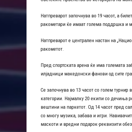
Натпреварот започнува во 19 часот, а биле
ракометари ќе имаат голема поддршка и м
Натпреварот е централен настан на „Нацио
ракометот.
Пред спортската арена ќе има големата за
илјадници македонски фанови од сите гр
Се започнува во 13 часот со голем турнир
категории. Најмалку 20 екипи со дечиња р
вештини на паркетот. Од 14 часот пред сал
со многу музика, забава и игри. Навивачи
маскоти и вредни подарок-реквизити обез