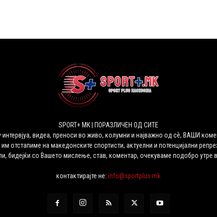
SPORT+ MK | ПОРАЗЛИЧЕН ОД СИТЕ
 интервјуа, видеа, преноси во живо, колумни и најважно од сѐ, ВАШИ коме
 им отстапиме на македонските спортисти, актуелни и потенцијални репрез
ли, бидејќи со Вашето мислење, став, коментар, очекуваме подобро утре 
контактирајте не:
info@sportplus.mk