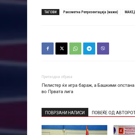
ТАГОВИ
Ракометна Репрезентација (мажи)
МАКЕД
Претходна објава
Пелистер ќе игра бараж, а Башкими опстана
во Првата лига
ПОВРЗАНИ НАПИСИ
ПОВЕЌЕ ОД АВТОРО