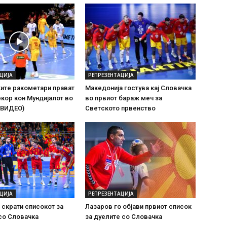
ЦИЈА
РЕПРЕЗЕНТАЦИЈА
ите ракометари прават
Македонија гостува кај Словачка
кор кон Мундијалот во
во првиот бараж меч за
(ВИДЕО)
Светското првенство
ЦИЈА
РЕПРЕЗЕНТАЦИЈА
 скрати списокот за
Лазаров го објави првиот список
со Словачка
за дуелите со Словачка