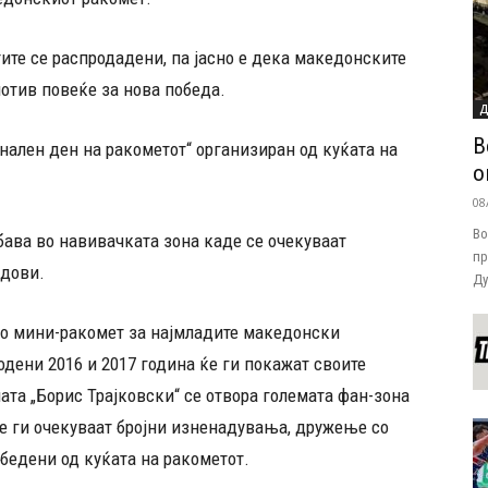
тите се распродадени, па јасно е дека македонските
отив повеќе за нова победа.
Д
В
нален ден на ракометот“ организиран од куќата на
о
08
Во
бава во навивачката зона каде се очекуваат
пр
адови.
Ду
 во мини-ракомет за најмладите македонски
одени 2016 и 2017 година ќе ги покажат своите
ата „Борис Трајковски“ се отвора големата фан-зона
те ги очекуваат бројни изненадувања, дружење со
бедени од куќата на ракометот.