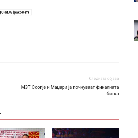
ОНИЈА (ракомет)
Следната објава
МЗТ Скопје и Маџари ја почнуваат финалната
битка
Т