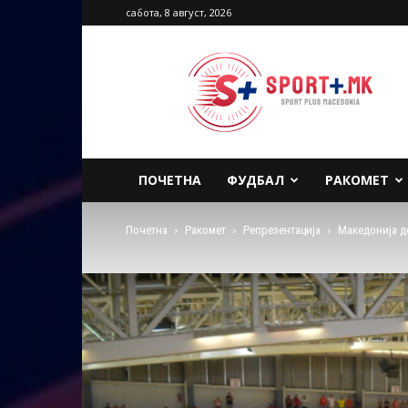
сабота, 8 август, 2026
Sport
Plus
Macedonia
ПОЧЕТНА
ФУДБАЛ
РАКОМЕТ
Почетна
Ракомет
Репрезентација
Македонија д