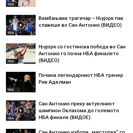
НБА
Вембањама трагичар – Њујорк пак
славеше во Сан Антонио (ВИДЕО)
НБА
Њујорк со гостинска победа во Сан
Антонио го почна НБА финалето
(ВИДЕО)
НБА
Почина легендарниот НБА тренер
Рик Аделман
НБА
Сан Антонио преку актуелниот
шампион Оклахома до големото
НБА финале (ВИДОЕ)
НБА
Сан Антонио избори „мајсторка“ со