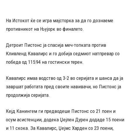
На Истокот ќе се игра мајсторка за да го дознаеме
противникот на Њујорк во финалето.
Детроит Пистонс ја спасија меч-топката против
Кливленд Кавалирс и го добија седмиот натпревар со
победа од 115:94 на гостински терен.
Кавалирс имаа водство од 3-2 во серијата и шанса да ја
завршат работата пред своите навивачи, но Пистонс ја
продолжија серијата.
Кејд Канингем ги предводеше Пистонс со 21 поен и
осум асистенции, додека Џејлен Дурен додаде 15 поени
и 11 скока. За Кавалирс, Џејмс Харден со 23 поени,