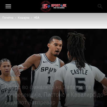
Почетна
Кошарка
НБА
КОШАРКА
НБА
Спарс во финалето на Западната
конференција, Пистонс и Кавалирс до
седмиот натпревар