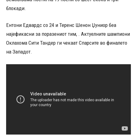
блокади.
Ентони Едвардс со 24 и Теренс Шенон Џуниор беа
најефикасни за поразениот тим, . Актуелните шампиони
Оклахома Сити Тандер ги чекаат Спарсите во финалето
на Западот.