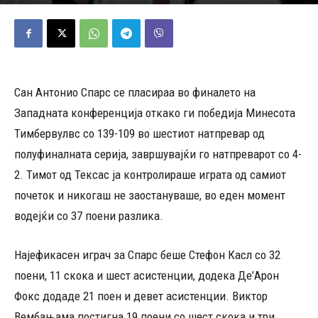
16/05/2026
477
Објавено од
Д.Т.
-
Сан Антонио Спарс се пласираа во финалето на
Западната конференција откако ги победија Минесота
Тимбервулвс со 139-109 во шестиот натпревар од
полуфиналната серија, завршувајќи го натпреварот со 4-
2. Тимот од Тексас ја контролираше играта од самиот
почеток и никогаш не заостануваше, во еден момент
водејќи со 37 поени разлика.
Најефикасен играч за Спарс беше Стефон Касл со 32
поени, 11 скока и шест асистенции, додека Де’Арон
Фокс додаде 21 поен и девет асистенции. Виктор
Вембањама постигна 19 поени со шест скока и три