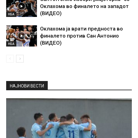
Оклахома во финалето на западот
(ВИДЕО)
НБА
Оклахома ја врати предноста во
финалето против Сан Антонио
(ВИДЕО)
НБА
НАЈНОВИ ВЕСТИ