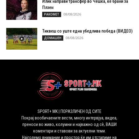
Илиќ направи трансфер во Чешка, ќе брани за
Плзен
08/08/2026
РАКОМЕТ
Тиквеш со уште една убедлива победа (ВИДЕО)
08/08/2026
ДОМАШЕН
SPORT+ MK | ПОРАЗЛИЧЕН ОД СИТЕ
Покрај вообичаените вести, многу интервјуа, видеа,
преноси во живо, колумни и најважно од сѐ, ВАШИ
коментари и ставови за актуелни теми.
Најголемо внимание и простор ќе им отстапиме на