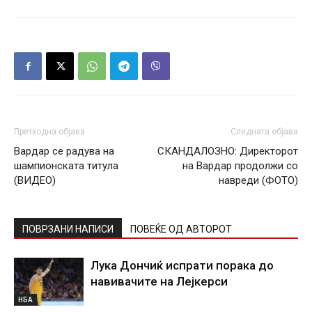
Претходна објава
Следната објава
Вардар се радува на
СКАНДАЛОЗНО: Директорот
шампионската титула
на Вардар продолжи со
(ВИДЕО)
навреди (ФОТО)
ПОВРЗАНИ НАПИСИ
ПОВЕЌЕ ОД АВТОРОТ
Лука Дончиќ испрати порака до
навивачите на Лејкерси
НБА