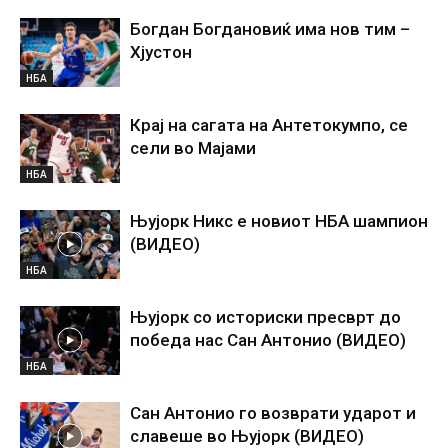
Богдан Богдановиќ има нов тим –
Хјустон
НБА
Крај на сагата на Антетокумпо, се
сели во Мајами
НБА
Њујорк Никс е новиот НБА шампион
(ВИДЕО)
НБА
Њујорк со историски пресврт до
победа нас Сан Антонио (ВИДЕО)
НБА
Сан Антонио го возврати ударот и
славеше во Њујорк (ВИДЕО)