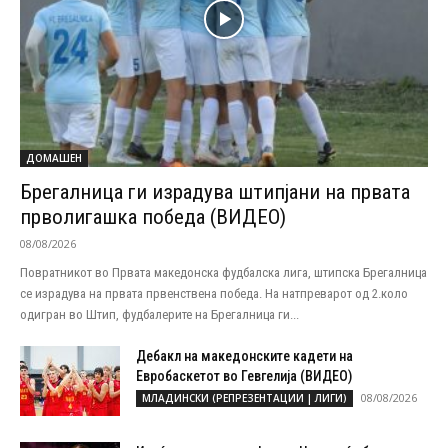
ДОМАШЕН
Брегалница ги израдува штипјани на првата
прволигашка победа (ВИДЕО)
08/08/2026
Повратникот во Првата македонска фудбалска лига, штипска Брегалница
се израдува на првата првенствена победа. На натпреварот од 2.коло
одигран во Штип, фудбалерите на Брегалница ги...
Дебакл на македонските кадети на
Евробаскетот во Гевгелија (ВИДЕО)
08/08/2026
МЛАДИНСКИ (РЕПРЕЗЕНТАЦИИ | ЛИГИ)