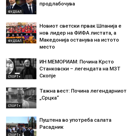
продлабочува
ФУДБАЛ
Новиот светски првак Шпанија е
нов лидер на ФИФА листата, а
Македонија останува на истото
ФУДБАЛ
место
ИН МЕМОРИАМ: Почина Крсто
Станковски – легендата на МЗТ
Скопје
СПОРТ+
Тажна вест: Почина легендарниот
„Срцка“
СПОРТ+
Пуштена во употреба салата
Расадник
СПОРТ+