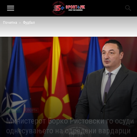
Почетна
Фудбал
ФУДБАЛ
СПОРТ+
Министерот Борко Ристовски го осуди
однесувањето на одредени вардарци