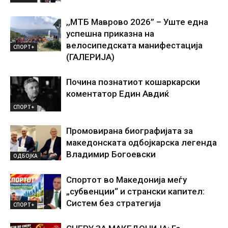
,,МТБ Маврово 2026” – Уште една
успешна приказна на
велосипедската манифестација
СПОРТ+
(ГАЛЕРИЈА)
Почина познатиот кошаркарски
коментатор Един Авдиќ
СПОРТ+
Промовирана биографијата за
македонската одбојкарска легенда
Владимир Богоевски
ОДБОЈКА
Спортот во Македонија меѓу
„субвенции“ и странски капител:
Систем без стратегија
СПОРТ+