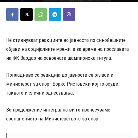
16/05/2026
556
Објавено од
Д.Т.
-
Не стивнуваат реакциите во јавноста по синоќешните
објави на социјалните мрежи, а за време на прославата
на ФК Вардар на освоената шампионска титула.
Попладнево со реакција до јавноста се огласи и
министерот за спорт Борко Ристовски кој го осуди
таквото и слични однесувања.
Во продолжение интегрално ви го пренесуваме
соопштението на Министерството за спорт.