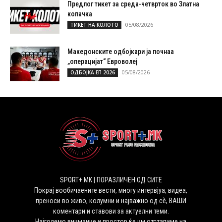
Предлог тикет за среда-четврток во Златна
копачка
05/08/2026
ТИКЕТ НА КОЛОТО
Македонските одбојкари ја почнаа
„операцијат“ Евроволеј
05/08/2026
ОДБОЈКА ЕП 2026
SPORT+ MK | ПОРАЗЛИЧЕН ОД СИТЕ
Покрај вообичаените вести, многу интервјуа, видеа,
преноси во живо, колумни и најважно од сѐ, ВАШИ
коментари и ставови за актуелни теми.
Најголемо внимание и простор ќе им отстапиме на