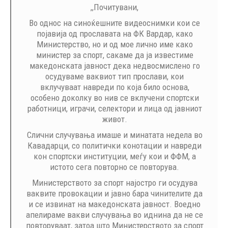
,,Почитувани,
Во однос на синоќешните видеоснимки кои се
појавија од прославата на ФК Вардар, како
Министерство, но и од мое лично име како
министер за спорт, сакаме да ја известиме
македонската јавност дека недвосмислено го
осудуваме ваквиот тип прослави, кои
вклучуваат навреди по која било основа,
особено доколку во нив се вклучени спортски
работници, играчи, селектори и лица од јавниот
живот.
Слични случувања имаше и минатата недела во
Кавадарци, со политички конотации и навреди
кон спортски институции, меѓу кои и ФФМ, а
истото сега повторно се повторува.
Министерството за спорт најостро ги осудува
ваквите провокации и јавно бара чинителите да
и се извинат на македонската јавност. Воедно
апелираме вакви случувања во иднина да не се
повторуваат, затоа што Министерството за спорт