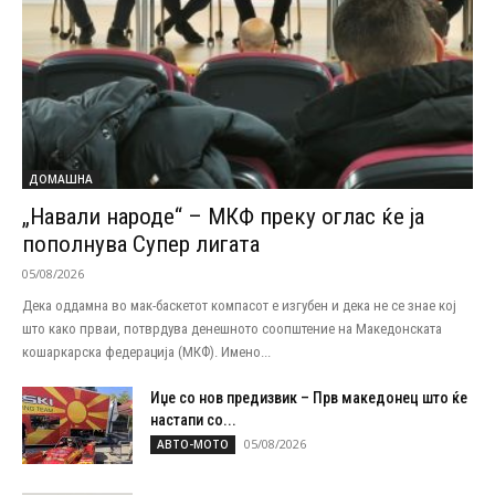
ДОМАШНА
„Навали народе“ – МКФ преку оглас ќе ја
пополнува Супер лигата
05/08/2026
Дека оддамна во мак-баскетот компасот е изгубен и дека не се знае кој
што како прваи, потврдува денешното соопштение на Македонската
кошаркарска федерација (МКФ). Имено...
Иџе со нов предизвик – Прв македонец што ќе
настапи со...
05/08/2026
АВТО-МОТО