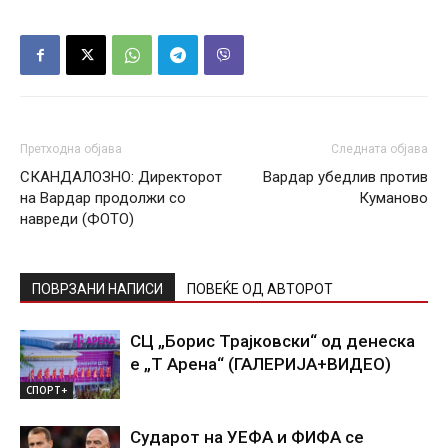
Претходна објава
Следната објава
СКАНДАЛОЗНО: Директорот
Вардар убедлив против
на Вардар продолжи со
Куманово
навреди (ФОТО)
ПОВРЗАНИ НАПИСИ
ПОВЕЌЕ ОД АВТОРОТ
СЦ „Борис Трајковски“ од денеска
е „Т Арена“ (ГАЛЕРИЈА+ВИДЕО)
СПОРТ+
Сударот на УЕФА и ФИФА се