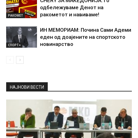
CHERY ЗА МАКЕДОНИЈА: Го
одбележуваме Денот на
ракометот и навиваме!
РАКОМЕТ
ИН МЕМОРИАМ: Почина Сами Адеми
еден од доајените на спортското
новинарство
СПОРТ+
НАЈНОВИ ВЕСТИ