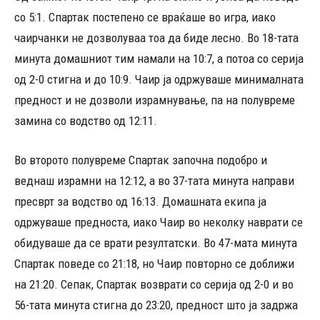
со 5:1. Спартак постепено се враќаше во игра, иако
чаирчанки не дозволуваа тоа да биде лесно. Во 18-тата
минута домашниот тим намали на 10:7, а потоа со серија
од 2-0 стигна и до 10:9. Чаир ја одржуваше минималната
предност и не дозволи израмнување, па на полувреме
замина со водство од 12:11.
Во второто полувреме Спартак започна подобро и
веднаш израмни на 12:12, а во 37-тата минута направи
пресврт за водство од 16:13. Домашната екипа ја
одржуваше предноста, иако Чаир во неколку наврати се
обидуваше да се врати резултатски. Во 47-мата минута
Спартак поведе со 21:18, но Чаир повторно се доближи
на 21:20. Сепак, Спартак возврати со серија од 2-0 и во
56-тата минута стигна до 23:20, предност што ја задржа