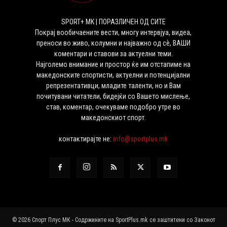
SPORT+ MK | ПОРАЗЛИЧЕН ОД СИТЕ
Покрај вообичаените вести, многу интервјуа, видеа,
преноси во живо, колумни и најважно од сѐ, ВАШИ
коментари и ставови за актуелни теми.
Најголемо внимание и простор ќе им отстапиме на
македонските спортисти, актуелни и потенцијални
репрезентативци, младите таленти, но и Вам
почитувани читатели, бидејќи со Вашето мислење,
став, коментар, очекуваме подобро утре во
македонскиот спорт.
контактирајте не:
info@sportplus.mk
© 2026 Спорт Плус МК - Содржините на SportPlus.mk се заштитени со Законот