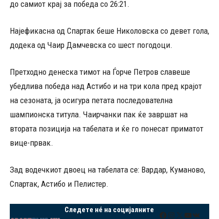
до самиот крај за победа со 26:21.
Најефикасна од Спартак беше Николовска со девет гола,
додека од Чаир Дамчевска со шест погодоци.
Претходно денеска тимот на Ѓорче Петров славеше
убедлива победа над Астибо и на три кола пред крајот
на сезоната, ја осигура петата последователна
шампионска титула. Чаирчанки пак ќе завршат на
втората позиција на табелата и ќе го понесат приматот
вице-првак.
Зад водечкиот двоец на табелата се: Вардар, Куманово,
Спартак, Астибо и Пелистер.
Следете нé на социјалните
Facebook
Instagram
X
YouTube
VK