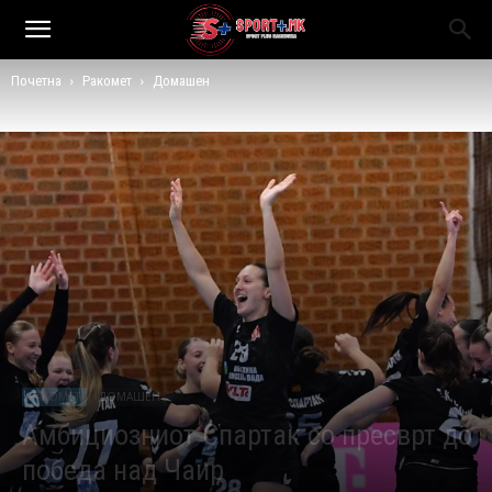
Почетна
Ракомет
Домашен
РАКОМЕТ
ДОМАШЕН
Амбициозниот Спартак со пресврт до
победа над Чаир