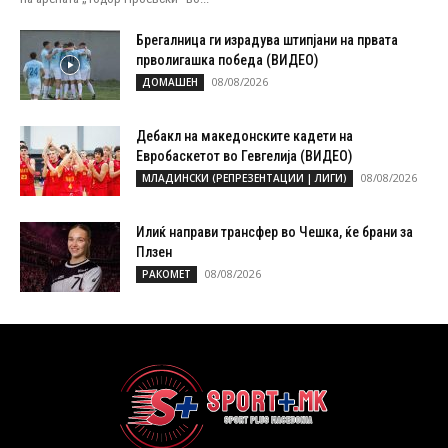
Брегалница ги израдува штипјани на првата
прволигашка победа (ВИДЕО)
08/08/2026
ДОМАШЕН
Дебакл на македонските кадети на
Евробаскетот во Гевгелија (ВИДЕО)
08/08/2026
МЛАДИНСКИ (РЕПРЕЗЕНТАЦИИ | ЛИГИ)
Илиќ направи трансфер во Чешка, ќе брани за
Плзен
08/08/2026
РАКОМЕТ