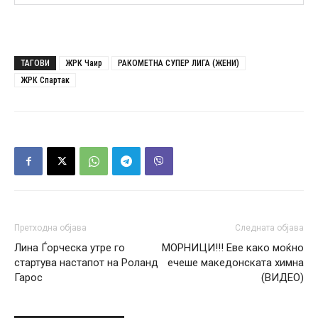
ТАГОВИ
ЖРК Чаир
РАКОМЕТНА СУПЕР ЛИГА (ЖЕНИ)
ЖРК Спартак
Претходна објава
Следната објава
Лина Ѓорческа утре го
МОРНИЦИ!!! Еве како моќно
стартува настапот на Роланд
ечеше македонската химна
Гарос
(ВИДЕО)