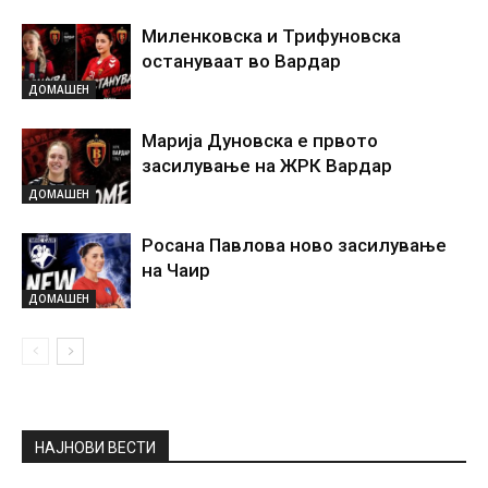
Миленковска и Трифуновска
остануваат во Вардар
ДОМАШЕН
Марија Дуновска е првото
засилување на ЖРК Вардар
ДОМАШЕН
Росана Павлова ново засилување
на Чаир
ДОМАШЕН
НАЈНОВИ ВЕСТИ