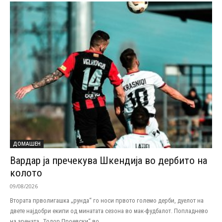
ДОМАШЕН
Вардар ја пречекува Шкендија во дербито на
колото
09/08/2026
Втората прволигашка „рунда“ го носи првото големо дерби, дуелот на
двете најдобри екипи од минатата сезона во мак-фудбалот. Попладнево
на арената „Тодор Проевски“ во...