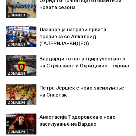
Охрид ги почна подготовките за
новата сезона
ДОМАШЕН
Лазаров ја направи првата
прозивка со Алкалоид
(ГАЛЕРИЈА+ВИДЕО)
ДОМАШЕН
Вардарци го потврдија учеството
на Струшкиот и Охридскиот турнир
ДОМАШЕН
Петра Јершек е ново засилување
на Спартак
ДОМАШЕН
Анастасија Тодоровска е ново
засилување на Вардар
ДОМАШЕН