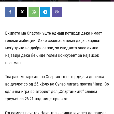
17/05/2026
372
Објавено од
Редакција
-
Екипата ма Спартак уште еднаш потврди дека имаат
големи амбиции. Иако сезонава нема да ја завршат
меѓу трите најдобри сепак, за следната оваа екипа
најавија дека ќе биде голем конкурент за највисок
пласман.
Тоа ракометарките на Спартак го потврдија и денеска
во дуелот со од 25.кјоло на Супер лигата против Чаир. Со
одлична игра во вториот дел „Спартанките“ славеа
триумф со 26:21 над вице-првакот.
Од самиот почеток Чаир тргна силно и успеа да поведе