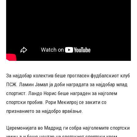
За најдобар колектив беше прогласен фудбалскиот клуб
ПСЖ. Ламин Јамал ја доби наградата за најдобар млад
спортист. Ландо Норис беше награден за најголем
спортски пробив. Рори Мекилрој се закити со
признанието за најдобро враќање.
Церемонијата во Мадрид ги собра најголемите спортски
имиња и беше центар на светскиот спортски крем.