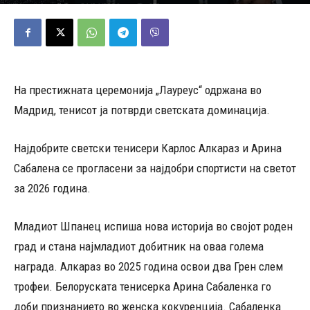
21/04/2026
670
Објавено од
Д.Т.
-
На престижната церемонија „Лауреус“ одржана во
Мадрид, тенисот ја потврди светската доминација.
Најдобрите светски тенисери Карлос Алкараз и Арина
Сабалена се прогласени за најдобри спортисти на светот
за 2026 година.
Младиот Шпанец испиша нова историја во својот роден
град и стана најмладиот добитник на оваа голема
награда. Алкараз во 2025 година освои два Грен слем
трофеи. Белоруската тенисерка Арина Сабаленка го
доби признанието во женска кокуренција. Сабаленка