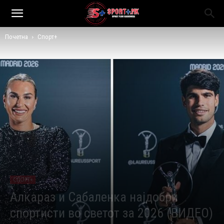
Почетна
Спорт+
СПОРТ+
Алкараз и Сабаленка најдобри
спортисти во светот за 2026 (ВИДЕО)