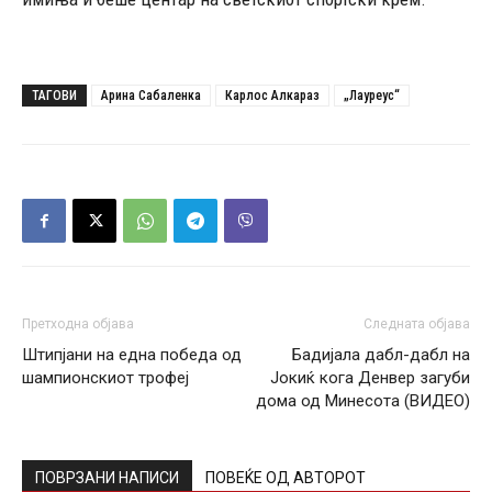
ТАГОВИ
Арина Сабаленка
Карлос Алкараз
„Лауреус“
Претходна објава
Следната објава
Штипјани на една победа од
Бадијала дабл-дабл на
шампионскиот трофеј
Јокиќ кога Денвер загуби
дома од Минесота (ВИДЕО)
ПОВРЗАНИ НАПИСИ
ПОВЕЌЕ ОД АВТОРОТ