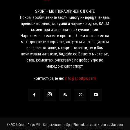
SPORT+ MK | ПОРАЗЛИЧЕН ОД СИТЕ
Покрај вообичаените вести, многу интервјуа, видеа,
преноси во живо, колумни и најважно од сѐ, ВАШИ
коментари и ставови за актуелни теми.
Најголемо внимание и простор ќе им отстапиме на
македонските спортисти, актуелни и потенцијални
репрезентативци, младите таленти, но и Вам
почитувани читатели, бидејќи со Вашето мислење,
став, коментар, очекуваме подобро утре во
македонскиот спорт.
контактирајте не:
info@sportplus.mk
© 2026 Спорт Плус МК - Содржините на SportPlus.mk се заштитени со Законот