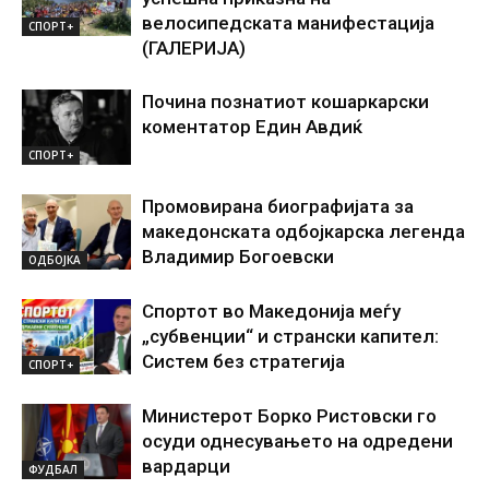
велосипедската манифестација
СПОРТ+
(ГАЛЕРИЈА)
Почина познатиот кошаркарски
коментатор Един Авдиќ
СПОРТ+
Промовирана биографијата за
македонската одбојкарска легенда
Владимир Богоевски
ОДБОЈКА
Спортот во Македонија меѓу
„субвенции“ и странски капител:
Систем без стратегија
СПОРТ+
Министерот Борко Ристовски го
осуди однесувањето на одредени
вардарци
ФУДБАЛ