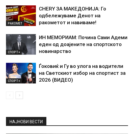
CHERY ЗА МАКЕДОНИЈА: Го
одбележуваме Денот на
ракометот и навиваме!
РАКОМЕТ
ИН МЕМОРИАМ: Почина Сами Адеми
еден од доајените на спортското
новинарство
СПОРТ+
Ѓоковиќ и Гу во улога на водители
на Светскиот избор на спортист за
2026 (ВИДЕО)
СПОРТ+
НАЈНОВИ ВЕСТИ