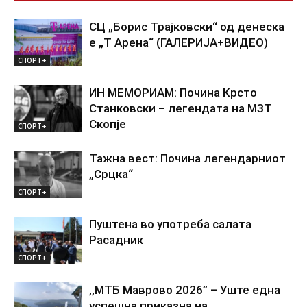
СЦ „Борис Трајковски“ од денеска
е „Т Арена“ (ГАЛЕРИЈА+ВИДЕО)
СПОРТ+
ИН МЕМОРИАМ: Почина Крсто
Станковски – легендата на МЗТ
Скопје
СПОРТ+
Тажна вест: Почина легендарниот
„Срцка“
СПОРТ+
Пуштена во употреба салата
Расадник
СПОРТ+
,,МТБ Маврово 2026” – Уште една
успешна приказна на