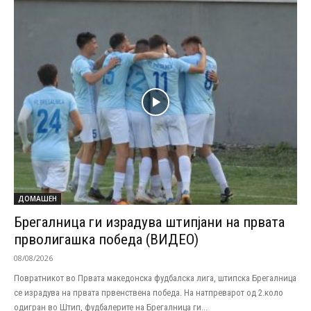
ДОМАШЕН
Брегалница ги израдува штипјани на првата
прволигашка победа (ВИДЕО)
08/08/2026
Повратникот во Првата македонска фудбалска лига, штипска Брегалница
се израдува на првата првенствена победа. На натпреварот од 2.коло
одигран во Штип, фудбалерите на Брегалница ги...