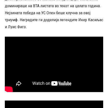
доминираше на ВТА листата во текот на целата година.
Нејзината победа на УС Опен беше клучна за овој
триумф. Наградите ги доделија легендите Икер Касиљас
и Луис Фиго.