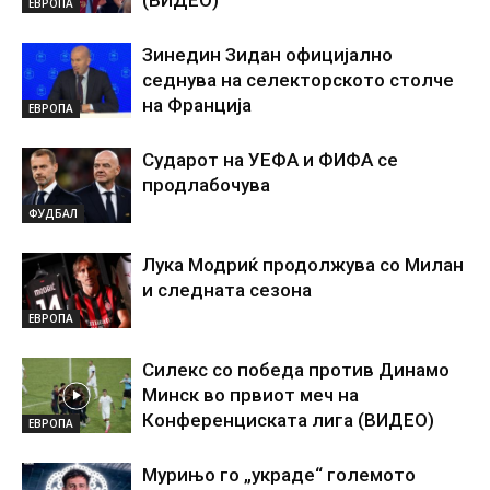
(ВИДЕО)
ЕВРОПА
Зинедин Зидан официјално
седнува на селекторското столче
на Франција
ЕВРОПА
Сударот на УЕФА и ФИФА се
продлабочува
ФУДБАЛ
Лука Модриќ продолжува со Милан
и следната сезона
ЕВРОПА
Силекс со победа против Динамо
Минск во првиот меч на
Конференциската лига (ВИДЕО)
ЕВРОПА
Мурињо го „украде“ големото