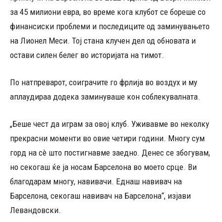
за 45 милиони евра, во време кога клубот се бореше со
финансиски проблеми и последиците од заминувањето
на Лионел Меси. Тој стана клучен дел од обновата и
остави силен белег во историјата на тимот.
По натпреварот, соиграчите го фрлија во воздух и му
аплаудираа додека заминуваше кон соблекувалната.
„Беше чест да играм за овој клуб. Уживавме во неколку
прекрасни моменти во овие четири години. Многу сум
горд на сè што постигнавме заедно. Денес се збогувам,
но секогаш ќе ја носам Барселона во моето срце. Ви
благодарам многу, навивачи. Еднаш навивач на
Барселона, секогаш навивач на Барселона“, изјави
Левандовски.