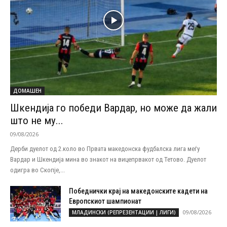
ДОМАШЕН
Шкендија го победи Вардар, но може да жали
што не му...
09/08/2026
Дерби дуелот од 2.коло во Првата македонска фудбалска лига меѓу
Вардар и Шкендија мина во знакот на вицепрвакот од Тетово. Дуелот
одигра во Скопје,...
Победнички крај на македонските кадети на
Европскиот шампионат
09/08/2026
МЛАДИНСКИ (РЕПРЕЗЕНТАЦИИ | ЛИГИ)