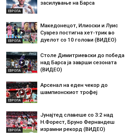
засилување на Барса
ЕВРОПА
Македонецот, Илиоски и Луис
Суарез постигна хет-трик во
дуелот со 10 голови (ВИДЕО)
ЕВРОПА
Столе Димитриевски до победа
над Барса ја заврши сезоната
(ВИДЕО)
ЕВРОПА
Арсенал на еден чекор до
шампионскиот трофеј
ЕВРОПА
Јунајтед славеше со 3:2 над
Н.Форест, Бруно Фернандеш
израмни рекорд (ВИДЕО)
ЕВРОПА