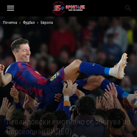
Почетна
Фудбал
Европа
ФУДБАЛ
ЕВРОПА
Левандовски емотивно се збогува со
Барселона (ВИДЕО)