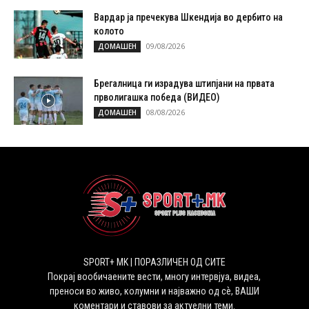
Вардар ја пречекува Шкендија во дербито на
колото
09/08/2026
ДОМАШЕН
Брегалница ги израдува штипјани на првата
прволигашка победа (ВИДЕО)
08/08/2026
ДОМАШЕН
SPORT+ MK | ПОРАЗЛИЧЕН ОД СИТЕ
Покрај вообичаените вести, многу интервјуа, видеа,
преноси во живо, колумни и најважно од сѐ, ВАШИ
коментари и ставови за актуелни теми.