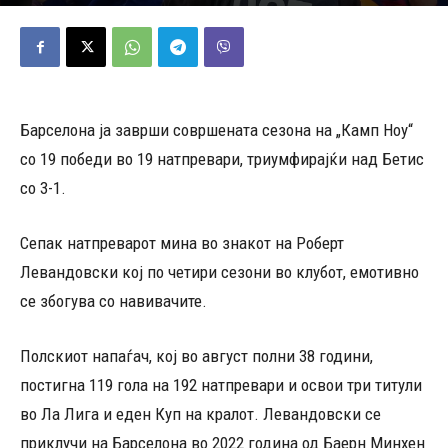
18/05/2026
527
Објавено од
Марио Петровски
-
Барселона ја заврши совршената сезона на „Камп Ноу“
со 19 победи во 19 натпревари, триумфирајќи над Бетис
со 3-1.
Сепак натпреварот мина во знакот на Роберт
Левандовски кој по четири сезони во клубот, емотивно
се збогува со навивачите.
Полскиот напаѓач, кој во август полни 38 години,
постигна 119 гола на 192 натпревари и освои три титули
во Ла Лига и еден Куп на кралот. Левандовски се
приклучи на Барселона во 2022 година од Баерн Минхен