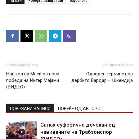
ТАГОВИ
Роберт Левандовски
Барселона
Претходна објава
Следната објава
Нов гол на Меси за нова
Одреден терминот за
победа на Интер Мајами
дербито Вардар – Шкендија
(ВИДЕО)
ПОВРЗАНИ НАПИСИ
ПОВЕЌЕ ОД АВТОРОТ
Салах еуфорично дочекан од
навивачите на Трабзонспор