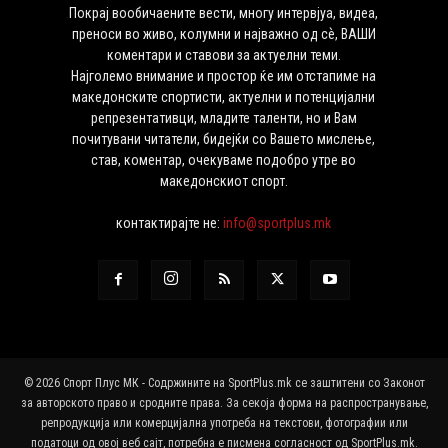
Покрај вообичаените вести, многу интервјуа, видеа,
преноси во живо, колумни и најважно од сѐ, ВАШИ
коментари и ставови за актуелни теми.
Најголемо внимание и простор ќе им отстапиме на
македонските спортисти, актуелни и потенцијални
репрезентативци, младите таленти, но и Вам
почитувани читатели, бидејќи со Вашето мислење,
став, коментар, очекуваме подобро утре во
македонскиот спорт.
контактирајте не:
info@sportplus.mk
© 2026 Спорт Плус МК - Содржините на SportPlus.mk се заштитени со Законот
за авторското право и сродните права. За секоја форма на распространување,
репродукција или комерцијална употреба на текстови, фотографии или
податоци од овој веб сајт, потребна е писмена согласност од SportPlus.mk.