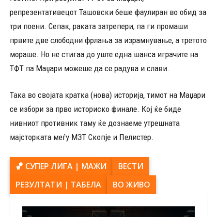
репрезентативецот Ташовски беше фаулиран во обид за
три поени. Сепак, раката затрепери, па ги промаши
првите две слободни фрлања за израмнување, а третото
мораше. Но не стигаа до уште една шанса играчите на
ТФТ па Маџари можеше да се радува и слави.
Така во својата кратка (нова) историја, тимот на Маџари
се избори за прво историско финале. Кој ќе биде
нивниот противник таму ќе дознаеме утрешната
мајсторката меѓу МЗТ Скопје и Пелистер.
🏀 СУПЕР ЛИГА | МАЖИ
ВЕСТИ
РЕЗУЛТАТИ | ТАБЕЛА
ВО ЖИВО