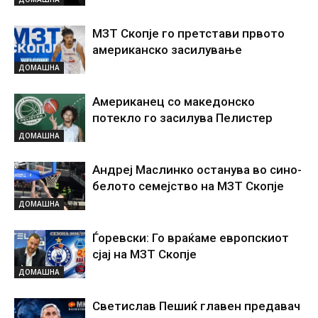
МЗТ Скопје го претстави првото
американско засилување
ДОМАШНА
Американец со македонско
потекло го засилува Пелистер
ДОМАШНА
Андреј Маслинко останува во сино-
белото семејство на МЗТ Скопје
ДОМАШНА
Ѓоревски: Го враќаме европскиот
сјај на МЗТ Скопје
ДОМАШНА
Светислав Пешиќ главен предавач