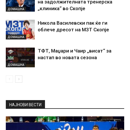
на задолжителната тренерска
„клиника“ во Скопје
ДОМАШНА
Никола Василевски пак ќе ги
облече дресот на МЗТ Скопје
ДОМАШНА
ТФТ, Маџари и Чаир „висат“ за
настап во новата сезона
ДОМАШНА
НАЈНОВИ ВЕСТИ