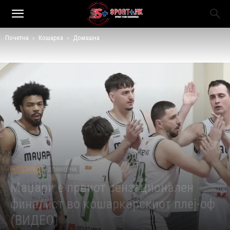
Почетна
Кошарка
Домашна
КОШАРКА
ДОМАШНА
Маџари е првиот сензационален
финалист во кошаркарскиот плеј-оф
(ВИДЕО)