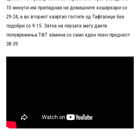
10 минути им припаднаа на домашните кошаркари со
29-24, а во вториот квартал гостите од Тафталиџе беа
подобри со 9-15. Затоа на паузата меѓу двете
полувремиња ТФТ замина со само еден поен предност
38-39.