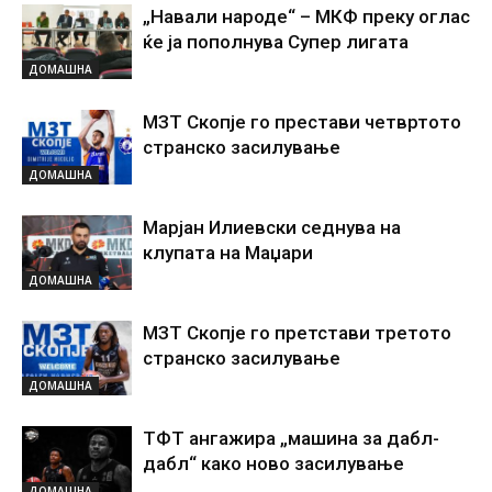
„Навали народе“ – МКФ преку оглас
ќе ја пополнува Супер лигата
ДОМАШНА
МЗТ Скопје го престави четвртото
странско засилување
ДОМАШНА
Марјан Илиевски седнува на
клупата на Маџари
ДОМАШНА
МЗТ Скопје го претстави третото
странско засилување
ДОМАШНА
ТФТ ангажира „машина за дабл-
дабл“ како ново засилување
ДОМАШНА