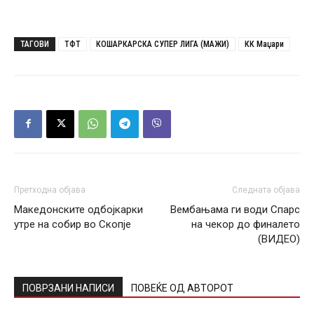
ТАГОВИ
ТФТ
КОШАРКАРСКА СУПЕР ЛИГА (МАЖИ)
КК Маџари
Претходна објава
Следната објава
Македонските одбојкарки
Вембањама ги води Спарс
утре на собир во Скопје
на чекор до финалето
(ВИДЕО)
ПОВРЗАНИ НАПИСИ
ПОВЕЌЕ ОД АВТОРОТ