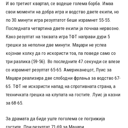
И во третиот квартал, се водеше голема борба. Имаа
свои моменти на добра игра и водство двете екипи, но
по 30.минути игра резултатот беше израмнет 55-55.
Последната четвртина двете екипи ја почнаа нервозно.
Како резултат на таквата игра ТФТ направи дури 5
грешки за неполни две минути. Маџари не успеа
којзнае колку да го искористи тоа, па поведе само со
три разлика (59-56). Во последните 47.секунди се влезе
со израмнет резултат 65-65. Американецот, Луис за
Маџари реализира две слободни фрлања за водство 67-
65. ТФТ не искористи напад на спротивната страна, а
техничката грешка на клупата на гостите. Луис ја казни
за 68-65.
За драмата да биде уште поголема се погрижија
гостите. При резултат 71-69 за Маџари,