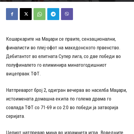
12/05/2026
654
Објавено од
Д.Т.
-
Кошаркарите на Маџари се првите, сензационални,
финалисти во плеј-офот на македонското првенство.
Дебитантот во елитната Супер лига, со две победи во
полуфиналето го елиминира минатогодишниот
вицепрвак ТФТ.
Натпреварот број 2, одигран вечерва во населба Маџари,
истоимената домашна екипа по голема драма го
совлада ТФТ со 71-69 и со 2:0 во победи ја затворија
серијата.
Целиот натпревар мина во израмнета игра. Воведните