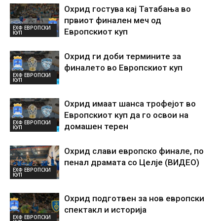
Охрид гостува кај Татабања во
првиот финален меч од
ЕХФ ЕВРОПСКИ
Европскиот куп
КУП
Охрид ги доби термините за
финалето во Европскиот куп
ЕХФ ЕВРОПСКИ
КУП
Охрид имаат шанса трофејот во
Европскиот куп да го освои на
ЕХФ ЕВРОПСКИ
домашен терен
КУП
Охрид слави европско финале, по
пенал драмата со Целје (ВИДЕО)
ЕХФ ЕВРОПСКИ
КУП
Охрид подготвен за нов европски
спектакл и историја
ЕХФ ЕВРОПСКИ