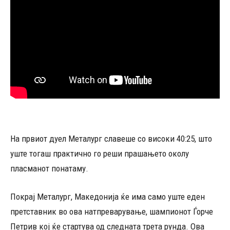
На првиот дуел Металург славеше со високи 40:25, што
уште тогаш практично го реши прашањето околу
пласманот понатаму.
Покрај Металург, Македонија ќе има само уште еден
претставник во ова натпреварување, шампионот Ѓорче
Петрив кој ќе стартува од следната трета рунда. Ова