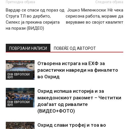
Претходна објава
Следната објава
Вардар се спаси од пораз од
Јошко Миленкоски: Нè чека
Струга ТЛ во дербито,
сериозна работа, мораме да
Силекс ја прекина серијата
веруваме во својот квалитет
на порази (ВИДЕО)
ПОВРЗАНИ НАПИСИ
ПОВЕЌЕ ОД АВТОРОТ
Отворена истрага на ЕХФ за
расистички навреди на финалето
ЕХФ ЕВРОПСКИ
во Охрид
КУП
Охрид испиша историја и за
македонскиот ракомет – Честитки
ЕХФ ЕВРОПСКИ
доаѓаат од ривалите
КУП
(ВИДЕО+ФОТО)
Охрид слави трофеј и тоа во