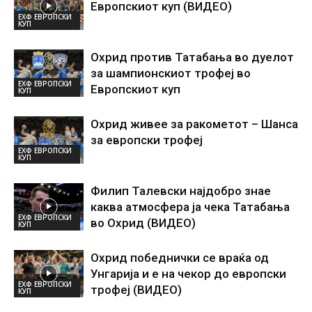
Европскиот куп (ВИДЕО)
ЕХФ ЕВРОПСКИ
КУП
Охрид против Татабања во дуелот
за шампионскиот трофеј во
ЕХФ ЕВРОПСКИ
Европскиот куп
КУП
Охрид живее за ракометот – Шанса
за европски трофеј
ЕХФ ЕВРОПСКИ
КУП
Филип Талевски најдобро знае
каква атмосфера ја чека Татабања
ЕХФ ЕВРОПСКИ
во Охрид (ВИДЕО)
КУП
Охрид победнички се враќа од
Унгарија и е на чекор до европски
ЕХФ ЕВРОПСКИ
трофеј (ВИДЕО)
КУП