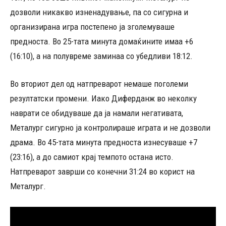
дозволи никакво изненадување, па со сигурна и
организирана игра постепено ја зголемуваше
предноста. Во 25-тата минута домаќините имаа +6
(16:10), а на полувреме заминаа со убедливи 18:12.
Во вториот дел од натпреварот немаше поголеми
резултатски промени. Иако Диферданж во неколку
наврати се обидуваше да ја намали негативата,
Металург сигурно ја контролираше играта и не дозволи
драма. Во 45-тата минута предноста изнесуваше +7
(23:16), а до самиот крај темпото остана исто.
Натпреварот заврши со конечни 31:24 во корист на
Металург.