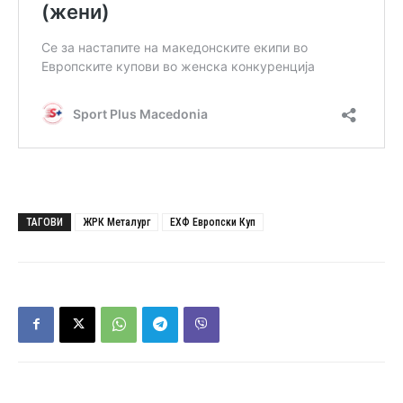
ТАГОВИ
ЖРК Металург
ЕХФ Европски Куп