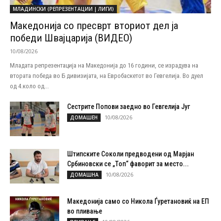
МЛАДИНСКИ (РЕПРЕЗЕНТАЦИИ | ЛИГИ)
Македонија со пресврт вториот дел ја
победи Швајцарија (ВИДЕО)
10/08/2026
Младата репрезентација на Македонија до 16 години, се израдува на
втората победа во Б дивизијата, на Евробаскетот во Гевгелија. Во дуел
од 4.коло од...
Сестрите Попови заедно во Гевгелија Југ
10/08/2026
ДОМАШЕН
Штипските Соколи предводени од Марјан
Србиновски се „Топ“ фаворит за место...
10/08/2026
ДОМАШНА
Македонија само со Никола Ѓуретановиќ на ЕП
во пливање