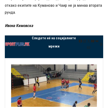
откако екипите на Куманово и Чаир не ја минаа втората
рунда.
Ивона Кимовска
Следете нé на социјалните
Facebook
Instagram
X
YouTube
VK
Thre
мрежи
Mail