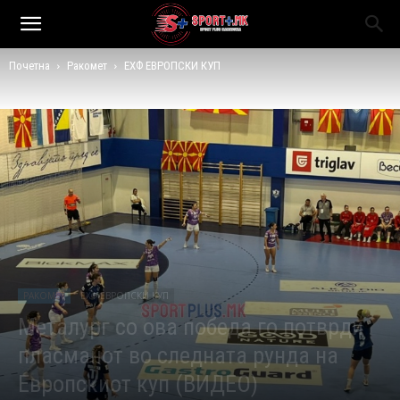
Почетна
Ракомет
ЕХФ ЕВРОПСКИ КУП
РАКОМЕТ
ЕХФ ЕВРОПСКИ КУП
Металург со ова победа го потврди
пласманот во следната рунда на
Европскиот куп (ВИДЕО)