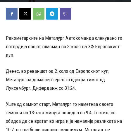
05/10/2025
584
Објавено од
Редакција
-
Ракометарките на Металург Автокоманда олекувано го
потврдија својот пласман во 3.коло на ХФ Европскиот
куп.
Денес, во реваншот од 2.коло од Европскиот куп,
Металург на домашен терен го одигра тимот од
Луксембург, Диферданж со 31:24.
Уште од самиот старт, Металург го наметнаа своето
темпо и во 13-тата минута поведоа со 9:4. Гостите се
обидоа да се вратат во игра и ја намалија разликата на
10:7, но тоа беше нивниот максимум. Металург не