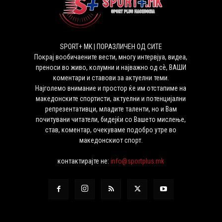
SPORT+ MK | ПОРАЗЛИЧЕН ОД СИТЕ
Покрај вообичаените вести, многу интервјуа, видеа,
преноси во живо, колумни и најважно од сѐ, ВАШИ
коментари и ставови за актуелни теми.
Најголемо внимание и простор ќе им отстапиме на
македонските спортисти, актуелни и потенцијални
репрезентативци, младите таленти, но и Вам
почитувани читатели, бидејќи со Вашето мислење,
став, коментар, очекуваме подобро утре во
македонскиот спорт.
контактирајте не:
info@sportplus.mk