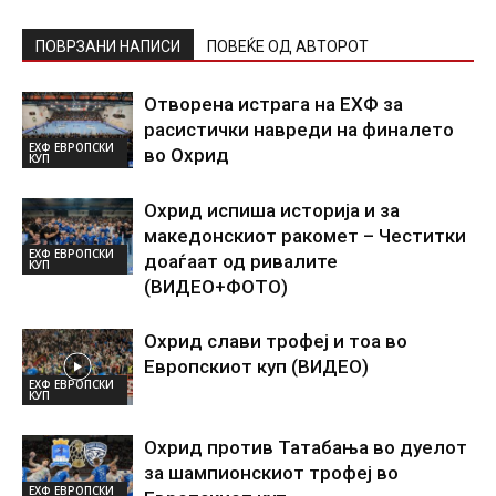
ПОВРЗАНИ НАПИСИ
ПОВЕЌЕ ОД АВТОРОТ
Отворена истрага на ЕХФ за
расистички навреди на финалето
ЕХФ ЕВРОПСКИ
во Охрид
КУП
Охрид испиша историја и за
македонскиот ракомет – Честитки
ЕХФ ЕВРОПСКИ
доаѓаат од ривалите
КУП
(ВИДЕО+ФОТО)
Охрид слави трофеј и тоа во
Европскиот куп (ВИДЕО)
ЕХФ ЕВРОПСКИ
КУП
Охрид против Татабања во дуелот
за шампионскиот трофеј во
ЕХФ ЕВРОПСКИ