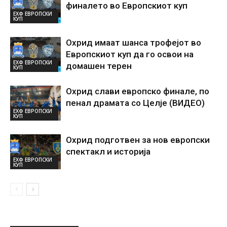
финалето во Европскиот куп
ЕХФ ЕВРОПСКИ
КУП
Охрид имаат шанса трофејот во
Европскиот куп да го освои на
ЕХФ ЕВРОПСКИ
домашен терен
КУП
Охрид слави европско финале, по
пенал драмата со Целје (ВИДЕО)
ЕХФ ЕВРОПСКИ
КУП
Охрид подготвен за нов европски
спектакл и историја
ЕХФ ЕВРОПСКИ
КУП