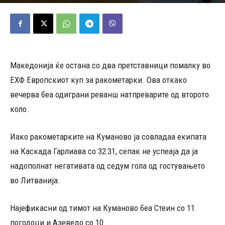
04/10/2025
443
Објавено од
Редакција
-
Македонија ќе остана со два претставници помалку во
ЕХФ Европскиот куп за ракометарки. Ова откако
вечерва беа одиграни реванш натпреварите од второто
коло.
Иако ракометарките на Куманово ја совладаа екипата
на Каскада Гарлиава со 32:31, сепак не успеаја да ја
надополнат негативата од седум гола од гостувањето
во Литванија.
Најефикасни од тимот на Куманово беа Стеин со 11
погодоци и Азеведо со 10.