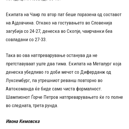
Екипата на Чаир по втор пат беше поразена од составот
на Ајдовчина. Откако на гостувањето во Словенија
загубија со 24-27, денеска во Скопје, чаирчанки беа
совладани со 27-33.
Така во ова натпреварување останува да не
претставуваат уште два тима. Екипата на Металург која
денеска убедливо го доби мечот со Диферданж од
Луксембург, па утрешниот реванш повторно во
Автокоманда ќе биде само чиста формалност.
Шампионот Ѓорче Петров натпреварувањето ќе го полне
во следната, трета рунда.
Ивона Кимовска