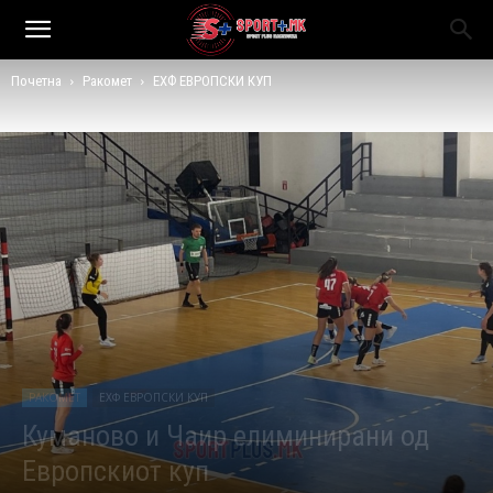
Почетна
Ракомет
ЕХФ ЕВРОПСКИ КУП
РАКОМЕТ
ЕХФ ЕВРОПСКИ КУП
Куманово и Чаир елиминирани од
Европскиот куп