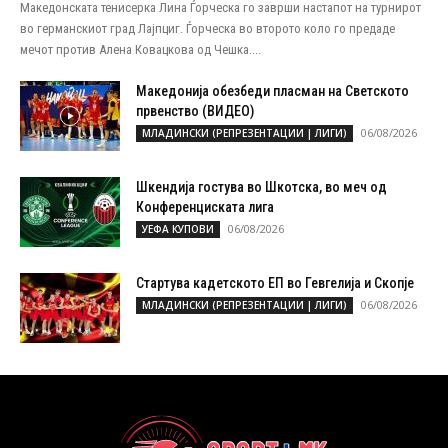
Македонската тенисерка Лина Ѓорческа го заврши настапот на турнирот
во германскиот град Лајпциг. Ѓорческа во второто коло го предаде
мечот против Алена Ковацкова од Чешка....
Македонија обезбеди пласман на Светското
првенство (ВИДЕО)
06/08/2026
МЛАДИНСКИ (РЕПРЕЗЕНТАЦИИ | ЛИГИ)
Шкендија гостува во Шкотска, во меч од
Конференциската лига
06/08/2026
УЕФА КУПОВИ
Стартува кадетското ЕП во Гевгелија и Скопје
06/08/2026
МЛАДИНСКИ (РЕПРЕЗЕНТАЦИИ | ЛИГИ)