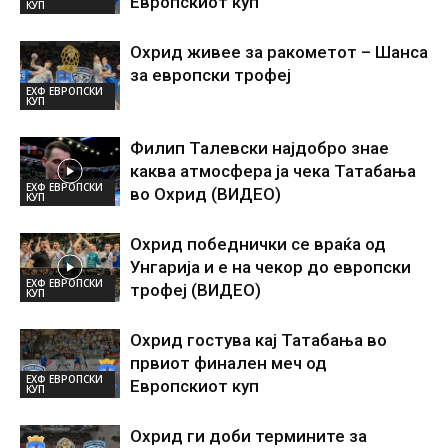
Европскиот куп
КУП
Охрид живее за ракометот – Шанса
за европски трофеј
ЕХФ ЕВРОПСКИ
КУП
Филип Талевски најдобро знае
каква атмосфера ја чека Татабања
ЕХФ ЕВРОПСКИ
во Охрид (ВИДЕО)
КУП
Охрид победнички се враќа од
Унгарија и е на чекор до европски
ЕХФ ЕВРОПСКИ
трофеј (ВИДЕО)
КУП
Охрид гостува кај Татабања во
првиот финален меч од
ЕХФ ЕВРОПСКИ
Европскиот куп
КУП
Охрид ги доби термините за