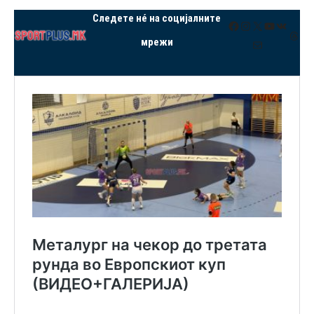
Следете нé на социјалните
Facebook
Instagram
X
YouTube
VK
Thre
мрежи
Mail