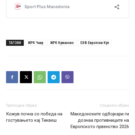
ТАГОВИ
ЖРК Чаир
ЖРК Куманово
ЕХФ Европски Куп
Претходна објава
Следната објава
Кожув почна со победа на
Македонските одбојкари ги
гостувањето кај Тиквеш
дознаа противниците на
Европското првенство 2026