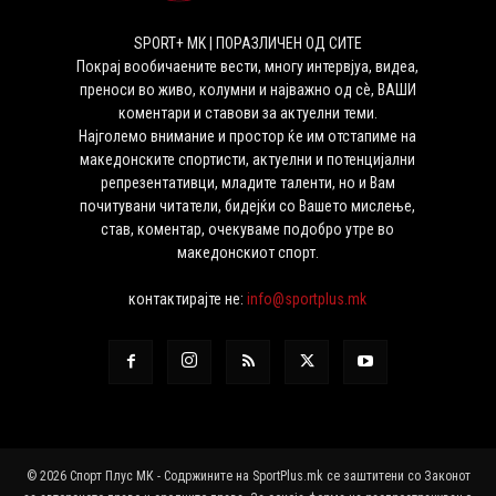
SPORT+ MK | ПОРАЗЛИЧЕН ОД СИТЕ
Покрај вообичаените вести, многу интервјуа, видеа,
преноси во живо, колумни и најважно од сѐ, ВАШИ
коментари и ставови за актуелни теми.
Најголемо внимание и простор ќе им отстапиме на
македонските спортисти, актуелни и потенцијални
репрезентативци, младите таленти, но и Вам
почитувани читатели, бидејќи со Вашето мислење,
став, коментар, очекуваме подобро утре во
македонскиот спорт.
контактирајте не:
info@sportplus.mk
© 2026 Спорт Плус МК - Содржините на SportPlus.mk се заштитени со Законот