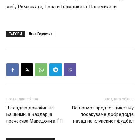
меѓу Романката, Попа и Германката, Папамихали.
ТАГОВИ
Лина Ѓорческа
Претходна објава
Следната објава
Шкендија домаќин на
Во новиот предлог-тикет му
Башкими, а Вардар ја
посакуваме добредојде
пречекува Македонија ЃП
назад на клупскиот фудбал