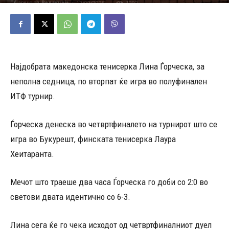
12/09/2025
1292
Објавено од
Редакција
-
Најдобрата македонска тенисерка Лина Ѓорческа, за
неполна седница, по вторпат ќе игра во полуфинален
ИТФ турнир.
Ѓорческа денеска во четвртфиналето на турнирот што се
игра во Букурешт, финската тенисерка Лаура
Хеитаранта.
Мечот што траеше два часа Ѓорческа го доби со 2:0 во
светови двата идентично со 6-3.
Лина сега ќе го чека исходот од четвртфиналниот дуел