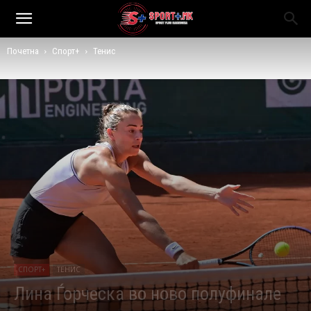
Почетна
Спорт+
Тенис
СПОРТ+
ТЕНИС
Лина Ѓорческа во ново полуфинале