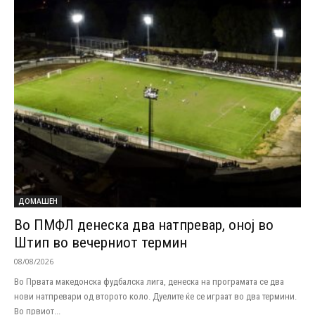
ДОМАШЕН
Во ПМФЛ денеска два натпревар, оној во
Штип во вечерниот термин
08/08/2026
Во Првата македонска фудбалска лига, денеска на програмата се два
нови натпревари од второто коло. Дуелите ќе се играат во два термини.
Во првиот...