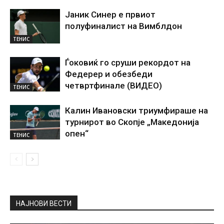
Јаник Синер е првиот
полуфиналист на Вимблдон
ТЕНИС
Ѓоковиќ го сруши рекордот на
Федерер и обезбеди
четвртфинале (ВИДЕО)
ТЕНИС
Калин Ивановски триумфираше на
турнирот во Скопје „Македонија
опен“
ТЕНИС
НАЈНОВИ ВЕСТИ