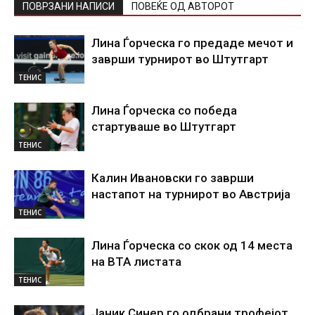
ПОВРЗАНИ НАПИСИ
ПОВЕЌЕ ОД АВТОРОТ
Лина Ѓорческа го предаде мечот и
заврши турнирот во Штутгарт
ТЕНИС
Лина Ѓорческа со победа
стартуваше во Штутгарт
ТЕНИС
Калин Ивановски го заврши
настапот на турнирот во Австрија
ТЕНИС
Лина Ѓорческа со скок од 14 места
на ВТА листата
ТЕНИС
Јаник Синер го одбрани трофејот