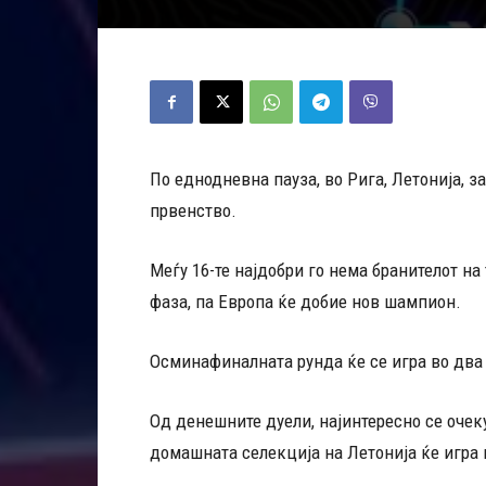
По еднодневна пауза, во Рига, Летонија, 
првенство.
Меѓу 16-те најдобри го нема бранителот на 
фаза, па Европа ќе добие нов шампион.
Осминафиналната рунда ќе се игра во два
Од денешните дуели, најинтересно се очеку
домашната селекција на Летонија ќе игра 