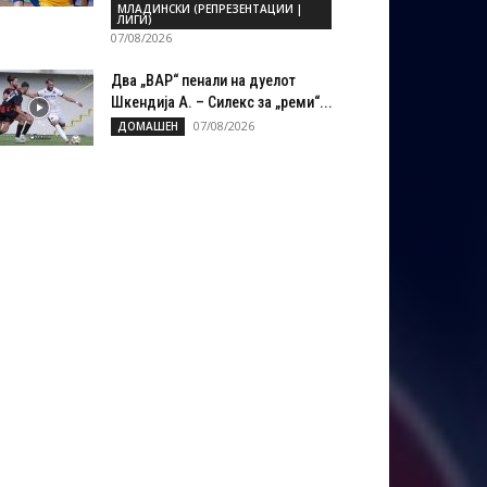
МЛАДИНСКИ (РЕПРЕЗЕНТАЦИИ |
ЛИГИ)
07/08/2026
Два „ВАР“ пенали на дуелот
Шкендија А. – Силекс за „реми“...
07/08/2026
ДОМАШЕН