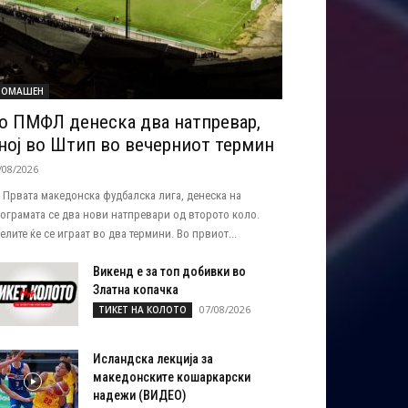
ОМАШЕН
о ПМФЛ денеска два натпревар,
ној во Штип во вечерниот термин
/08/2026
 Првата македонска фудбалска лига, денеска на
ограмата се два нови натпревари од второто коло.
елите ќе се играат во два термини. Во првиот...
Викенд е за топ добивки во
Златна копачка
07/08/2026
ТИКЕТ НА КОЛОТО
Исландска лекција за
македонските кошаркарски
надежи (ВИДЕО)