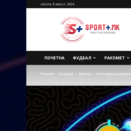
сабота, 8 август, 2026
Sport
Plus
Macedonia
ПОЧЕТНА
ФУДБАЛ
РАКОМЕТ
Почетна
Кошарка
Европа
Започнува разигрува