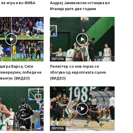
 ќе игра и во ФИБА
Андреј Јакимовски останува во
Италија уште две години
ЕВРОПА
адигра Барса, Сити
Пелистер со нов пораз се
Леверкузен, победи на
збогува од европската сцена
увентус (ВИДЕО)
(ВИДЕО)
ЕВРОПА