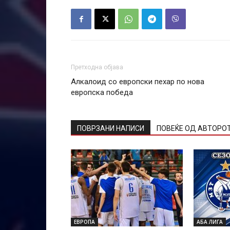
Претходна објава
Алкалоид со европски пехар по нова
европска победа
ПОВРЗАНИ НАПИСИ
ПОВЕЌЕ ОД АВТОРО
ЕВРОПА
АБА ЛИГА