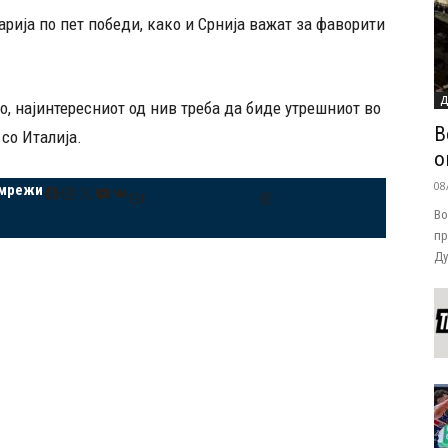
арија по пет победи, како и Срнија важат за фаворити
Д
, најинтересниот од нив треба да биде утрешниот во
В
 со Италија.
о
08
 мрежи
Facebook
Instagram
X
YouTube
VK
Mail
Threads
Во
пр
Ду