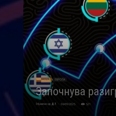
КОШАРКА
ЕВРОПА
Започнува разиг
06/09/2025
521
Објавено од
Д.Т.
-