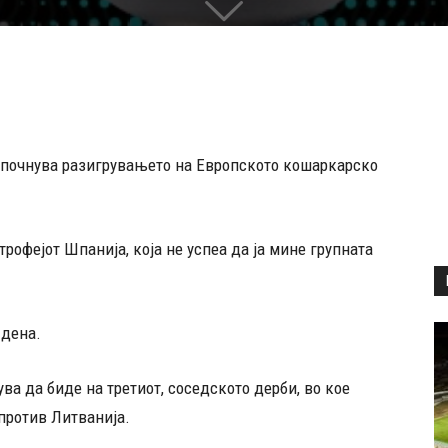
започнува разигрувањето на Европското кошаркарско
трофејот Шпанија, која не успеа да ја мине групната
 дена.
ва да биде на третиот, соседското дерби, во кое
против Литванија.