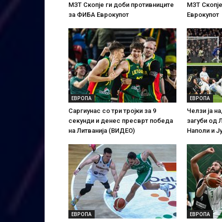
МЗТ Скопје ги доби противниците
МЗТ Скопје
за ФИБА Еврокупот
Еврокупот
ЕВРОПА
ЕВРОПА
Саргиунас со три тројки за 9
Челзи ја н
секунди и денес пресврт победа
загуби од 
на Литванија (ВИДЕО)
Наполи и Ј
ЕВРОПА
ЕВРОПА