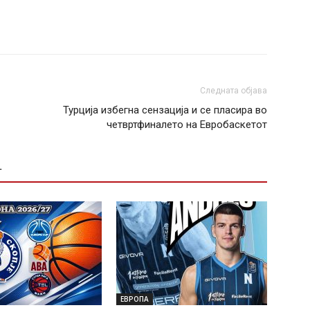
Следната објава
Турција избегна сензација и се пласира во
четвртфиналето на Евробаскетот
Т
ЕВРОПА