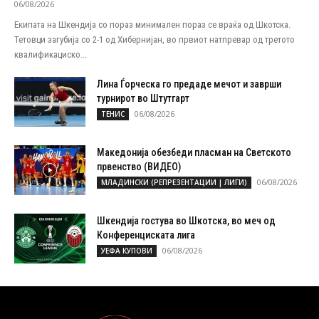
06/08/2026
Екипата на Шкендија со пораз минимален пораз се враќа од Шкотска.
Тетовци загубија со 2-1 од Хибернијан, во првиот натпревар од третото
квалификациско...
Лина Ѓорческа го предаде мечот и заврши
турнирот во Штутгарт
06/08/2026
ТЕНИС
Македонија обезбеди пласман на Светското
првенство (ВИДЕО)
06/08/2026
МЛАДИНСКИ (РЕПРЕЗЕНТАЦИИ | ЛИГИ)
Шкендија гостува во Шкотска, во меч од
Конференциската лига
06/08/2026
УЕФА КУПОВИ