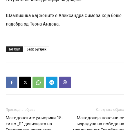
Шампионка кај жените е Александра Симева која беше
подобра од Теона Андова.
ТАГОВИ
Берк Бугариќ
Претходна објава
Следната објава
Македонските јуниорики 18-
Македонија конечни се
ти во „Б“ дивизијата на
израдува на победа на