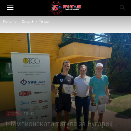
Почетна
Спорт+
Тенис
СПОРТ+
ТЕНИС
Шампионската титула за Бугариќ