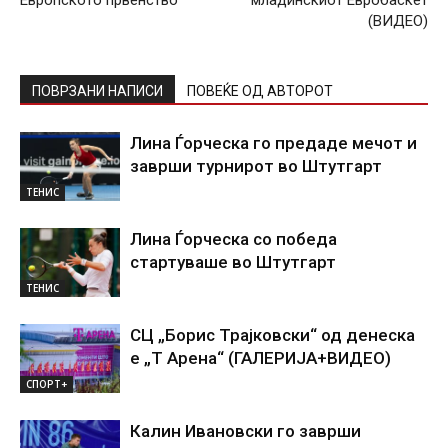
Европското првенство
младинскиот Евробаскет
(ВИДЕО)
ПОВРЗАНИ НАПИСИ
ПОВЕЌЕ ОД АВТОРОТ
Лина Ѓорческа го предаде мечот и
заврши турнирот во Штутгарт
ТЕНИС
Лина Ѓорческа со победа
стартуваше во Штутгарт
ТЕНИС
СЦ „Борис Трајковски“ од денеска
е „Т Арена“ (ГАЛЕРИЈА+ВИДЕО)
СПОРТ+
Калин Ивановски го заврши