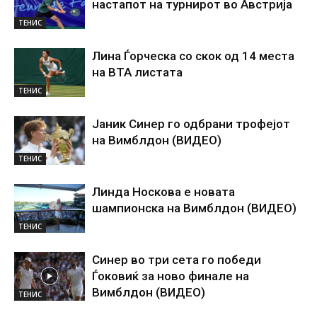
настапот на турнирот во Австрија
ТЕНИС
Лина Ѓорческа со скок од 14 места
на ВТА листата
ТЕНИС
Јаник Синер го одбрани трофејот
на Вимблдон (ВИДЕО)
ТЕНИС
Линда Носкова е новата
шампионска на Вимблдон (ВИДЕО)
ТЕНИС
Синер во три сета го победи
Ѓоковиќ за ново финале на
Вимблдон (ВИДЕО)
ТЕНИС