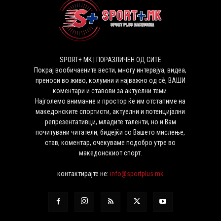
SPORT+ MK | ПОРАЗЛИЧЕН ОД СИТЕ
Покрај вообичаените вести, многу интервјуа, видеа,
преноси во живо, колумни и најважно од сѐ, ВАШИ
коментари и ставови за актуелни теми.
Најголемо внимание и простор ќе им отстапиме на
македонските спортисти, актуелни и потенцијални
репрезентативци, младите таленти, но и Вам
почитувани читатели, бидејќи со Вашето мислење,
став, коментар, очекуваме подобро утре во
македонскиот спорт.
контактирајте не:
info@sportplus.mk