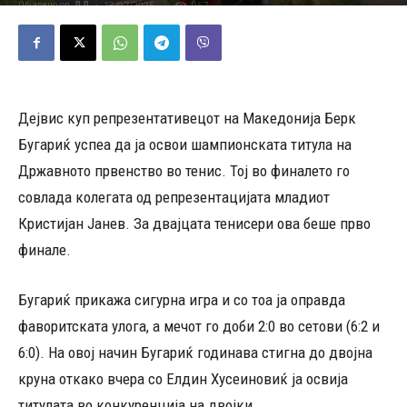
13/07/2025
957
Објавено од
ДД
-
Дејвис куп репрезентативецот на Македонија Берк
Бугариќ успеа да ја освои шампионската титула на
Државното првенство во тенис. Тој во финалето го
совлада колегата од репрезентацијата младиот
Кристијан Јанев. За двајцата тенисери ова беше прво
финале.
Бугариќ прикажа сигурна игра и со тоа ја оправда
фаворитската улога, а мечот го доби 2:0 во сетови (6:2 и
6:0). На овој начин Бугариќ годинава стигна до двојна
круна откако вчера со Елдин Хусеиновиќ ја освија
титулата во конкуренција на двојки.