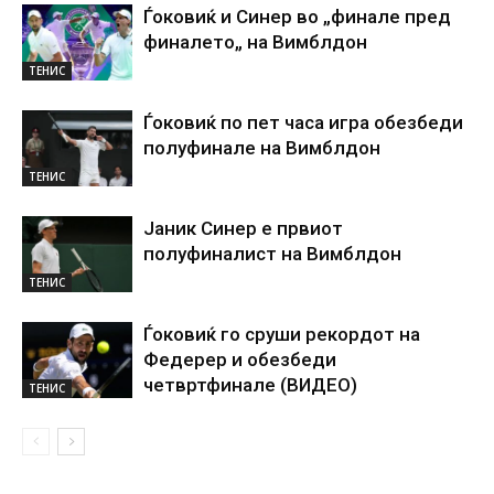
Ѓоковиќ и Синер во „финале пред
финалето„ на Вимблдон
ТЕНИС
Ѓоковиќ по пет часа игра обезбеди
полуфинале на Вимблдон
ТЕНИС
Јаник Синер е првиот
полуфиналист на Вимблдон
ТЕНИС
Ѓоковиќ го сруши рекордот на
Федерер и обезбеди
четвртфинале (ВИДЕО)
ТЕНИС