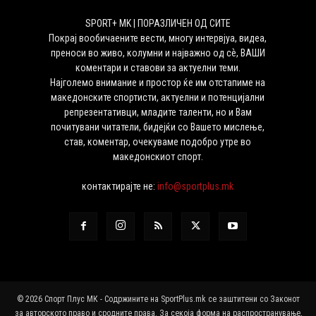
SPORT+ MK | ПОРАЗЛИЧЕН ОД СИТЕ
Покрај вообичаените вести, многу интервјуа, видеа,
преноси во живо, колумни и најважно од сѐ, ВАШИ
коментари и ставови за актуелни теми.
Најголемо внимание и простор ќе им отстапиме на
македонските спортисти, актуелни и потенцијални
репрезентативци, младите таленти, но и Вам
почитувани читатели, бидејќи со Вашето мислење,
став, коментар, очекуваме подобро утре во
македонскиот спорт.
контактирајте не:
info@sportplus.mk
© 2026 Спорт Плус МК - Содржините на SportPlus.mk се заштитени со Законот
за авторското право и сродните права. За секоја форма на распространување,