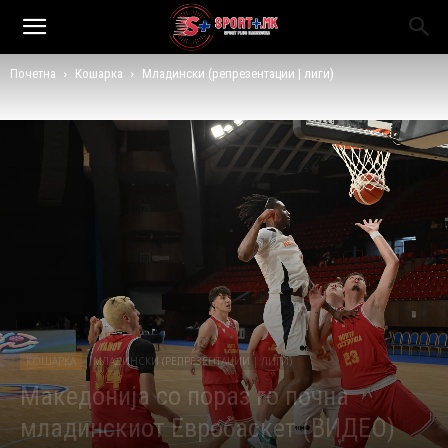
Почетна
Кошарка
Младински (репрезентации | лиги)
КОШАРКА
МЛАДИНСКИ (РЕПРЕЗЕНТАЦИИ | ЛИГИ)
Македонија со пораз го почна
младинскиот Евробаскет (ВИДЕО)