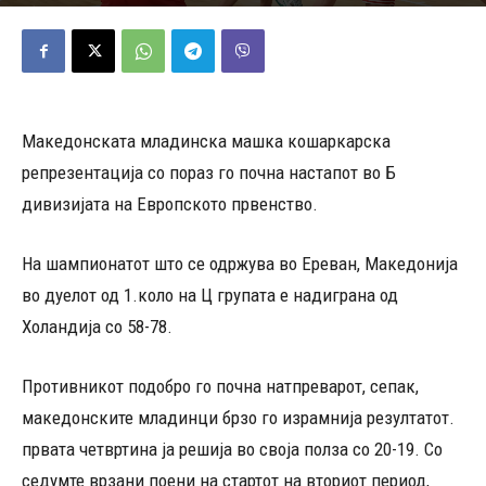
11/07/2025
781
Објавено од
Д.Т.
-
Македонската младинска машка кошаркарска
репрезентација со пораз го почна настапот во Б
дивизијата на Европското првенство.
На шампионатот што се одржува во Ереван, Македонија
во дуелот од 1.коло на Ц групата е надиграна од
Холандија со 58-78.
Противникот подобро го почна натпреварот, сепак,
македонските младинци брзо го израмнија резултатот.
првата четвртина ја решија во своја полза со 20-19. Со
седумте врзани поени на стартот на вториот период,