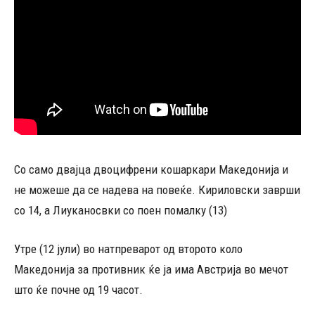
Со само двајца двоцифрени кошаркари Македонија и
не можеше да се надева на повеќе. Кириловски заврши
со 14, а Лиуканосвки со поен помалку (13)
Утре (12 јули) во натпреварот од второто коло
Македонија за противник ќе ја има Австрија во мечот
што ќе почне од 19 часот.