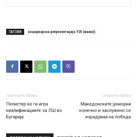
ТАГОВИ
кошаркарска репрезентација У20 (мажи))
Претходна објава
Следната објава
Пелистер ќе ги игра
Македонските јуниорки
квалификациите за ЛШ во
конечно и заслужено се
Бугарија
израдуваа на победа