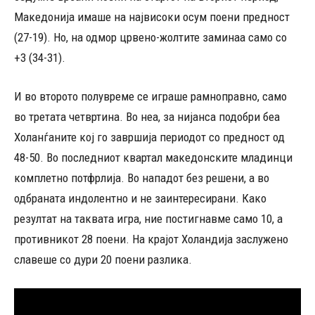
Македонија имаше на највисоки осум поени предност
(27-19). Но, на одмор црвено-жолтите заминаа само со
+3 (34-31).
И во второто полувреме се играше рамноправно, само
во третата четвртина. Во неа, за нијанса подобри беа
Холанѓаните кој го завршија периодот со предност од
48-50. Во последниот квартал македонските младинци
комплетно потфрлија. Во нападот без решени, а во
одбраната индолентно и не заинтересирани. Како
резултат на таквата игра, ние постигнавме само 10, а
противникот 28 поени. На крајот Холандија заслужено
славеше со дури 20 поени разлика.