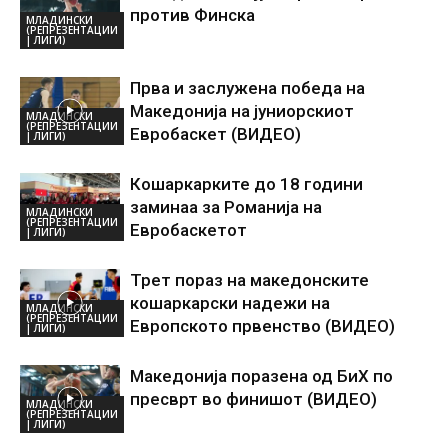
против Финска
МЛАДИНСКИ
(РЕПРЕЗЕНТАЦИИ
| ЛИГИ)
Прва и заслужена победа на
Македонија на јуниорскиот
МЛАДИНСКИ
(РЕПРЕЗЕНТАЦИИ
Евробаскет (ВИДЕО)
| ЛИГИ)
Кошаркарките до 18 години
заминаа за Романија на
МЛАДИНСКИ
(РЕПРЕЗЕНТАЦИИ
Евробаскетот
| ЛИГИ)
Трет пораз на македонските
кошаркарски надежи на
МЛАДИНСКИ
(РЕПРЕЗЕНТАЦИИ
Европското првенство (ВИДЕО)
| ЛИГИ)
Македонија поразена од БиХ по
пресврт во финишот (ВИДЕО)
МЛАДИНСКИ
(РЕПРЕЗЕНТАЦИИ
| ЛИГИ)